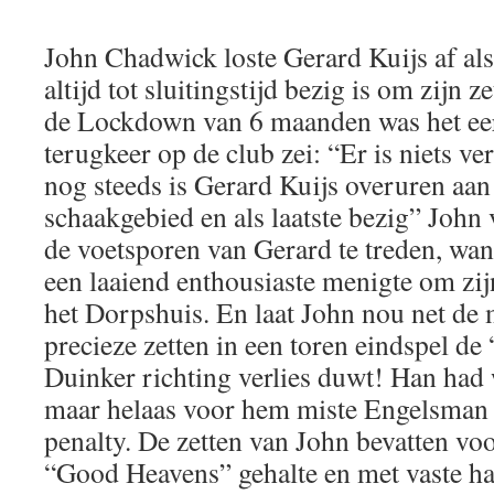
John Chadwick loste Gerard Kuijs af als
altijd tot sluitingstijd bezig is om zijn z
de Lockdown van 6 maanden was het eer
terugkeer op de club zei: “Er is niets ve
nog steeds is Gerard Kuijs overuren aan
schaakgebied en als laatste bezig” John 
de voetsporen van Gerard te treden, wan
een laaiend enthousiaste menigte om zi
het Dorpshuis. En laat John nou net de 
precieze zetten in een toren eindspel 
Duinker richting verlies duwt! Han had 
maar helaas voor hem miste Engelsman 
penalty. De zetten van John bevatten v
“Good Heavens” gehalte en met vaste h