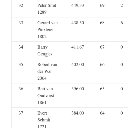
32
Peter Smit
449,33
69
2
1289
33
Gerard van
438,50
68
6
Pinxteren
1802
34
Barry
411,67
67
0
Geugjes
35
Robert van
402,00
66
0
der Wal
2064
36
Bert van
396,00
65
0
Oudvorst
1861
37
Evert
384,00
64
0
Schmit
1721