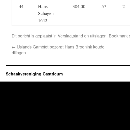
44
Hans
304,00
57
2
Schagen
1642
Dit bericht is geplaatst in
Verslag,stand en uitslagen
. Bookmark
←
IJslands Gambiet bezorgt Hans Broenink koude
rillingen
Schaakvereniging Castricum