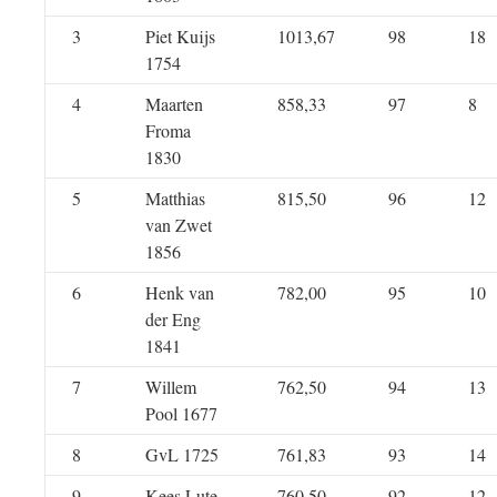
3
Piet Kuijs
1013,67
98
18
1754
4
Maarten
858,33
97
8
Froma
1830
5
Matthias
815,50
96
12
van Zwet
1856
6
Henk van
782,00
95
10
der Eng
1841
7
Willem
762,50
94
13
Pool 1677
8
GvL 1725
761,83
93
14
9
Kees Lute
760,50
92
12