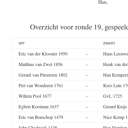
Han,
Overzicht voor ronde 19, gespeel
WIT
ZWART
Eric van der Klooster 1950
–
Hans Leeuwe
Matthias van Zwet 1856
–
Henk van der
Gerard van Pinxteren 1802
–
Han Kemperi
Piet van Wonderen 1761
–
Kees Lute 17
Willem Pool 1677
–
GvL 1725
Egbert Kooiman 1637
–
Gerard Kuijs
Eric van Benschop 1479
–
Nico Kemp 1
John Chadwick 1428
–
Han Duinker