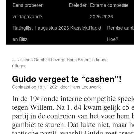
Eens proberen
Ereleden
Externe competitie
vrijdagavond?
2025-2026
Ratinglijst 1 augustus 2026 Klassiek,Rapid
Remise aan
en Blitz
Hoe?
←
IJslands Gambiet bezorgt Hans Broenink koude
rillingen
Guido vergeet te “cashen”!
Geplaatst op
18 juli 2021
door
Hans Leeuwerik
In de 19
ronde interne competitie spee
e
tegen Willem. Na 1. d4 kwam gelijk c5 
partij in de contreien van het voor he
gambiet te sturen. Dat lukte niet, maar 
tactische partij, waarbij Guido met creat