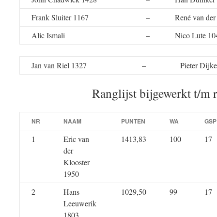
Frank Sluiter 1167
–
René van der
Alic Ismali
–
Nico Lute 10
Jan van Riel 1327
–
Pieter Dijk
Ranglijst bijgewerkt t/m 
NR
NAAM
PUNTEN
WA
GSP
1
Eric van
1413,83
100
17
der
Klooster
1950
2
Hans
1029,50
99
17
Leeuwerik
1803