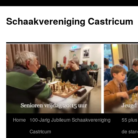
Ga
naar
Schaakvereniging Castricum
de
inhoud
Home
100-Jarig Jubileum Schaakvereniging
55 plus
Castricum
de sta