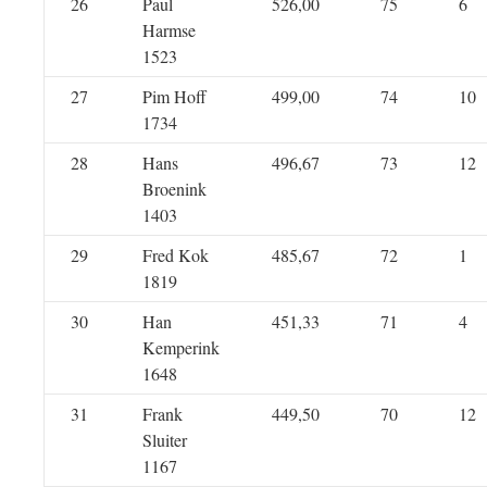
26
Paul
526,00
75
6
Harmse
1523
27
Pim Hoff
499,00
74
10
1734
28
Hans
496,67
73
12
Broenink
1403
29
Fred Kok
485,67
72
1
1819
30
Han
451,33
71
4
Kemperink
1648
31
Frank
449,50
70
12
Sluiter
1167