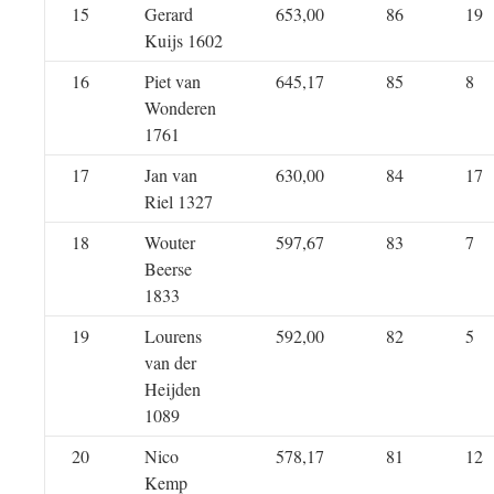
15
Gerard
653,00
86
19
Kuijs 1602
16
Piet van
645,17
85
8
Wonderen
1761
17
Jan van
630,00
84
17
Riel 1327
18
Wouter
597,67
83
7
Beerse
1833
19
Lourens
592,00
82
5
van der
Heijden
1089
20
Nico
578,17
81
12
Kemp