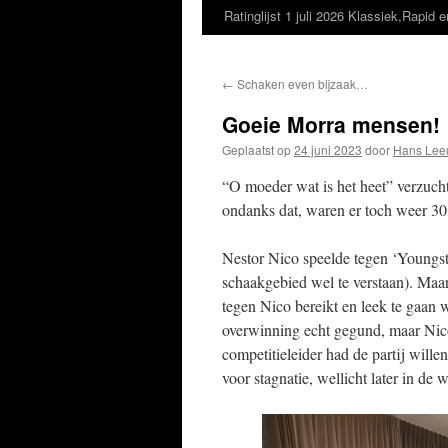
Ratinglijst 1 juli 2026 Klassiek,Rapid e
←
Schaken even bijzaak…
Goeie Morra mensen!
Geplaatst op
24 juni 2023
door
Hans Lee
“O moeder wat is het heet” verzuch
ondanks dat, waren er toch weer 30
Nestor Nico speelde tegen ‘Youngst
schaakgebied wel te verstaan). Maa
tegen Nico bereikt en leek te gaan
overwinning echt gegund, maar Nico 
competitieleider had de partij wille
voor stagnatie, wellicht later in de 