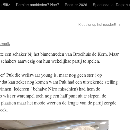
n Blitz
Remise aanbieden? Hoe?
Rooster 2026
Speellocatie: Dorpshu
Klooster op het rooster!!
→
uwerik
tte een schaker bij het binnentreden van Broeihuis de Kern. Maar
 schakers aanwezig om hun wekelijkse partij te spelen.
er’ Puk die weliswaar young is, maar nog geen ster ( op
r dat kan zeker nog komen want Puk had een uitstekende stelling
 winnen. Iedereen ( behalve Nico misschien) had hem de
wist er warempel toch nog een half punt uit te slepen. de
n plaatsen maar het mooie weer en de lengte van de partij zorgde
week.