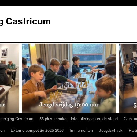
g Castricum
reniging Castricum
55 plus schaken, info, uitslagen en de stand
Clubka
den
Externe competitie 2025-2026
In memoriam
Jeugdschaak
Part