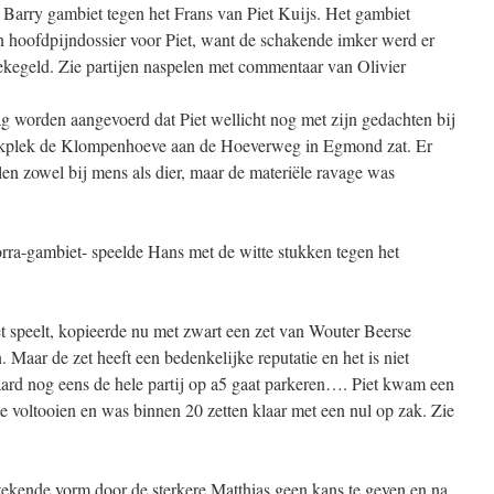
 Barry gambiet tegen het Frans van Piet Kuijs. Het gambiet
 hoofdpijndossier voor Piet, want de schakende imker werd er
gekegeld. Zie partijen naspelen met commentaar van Olivier
 worden aangevoerd dat Piet wellicht nog met zijn gedachten bij
erkplek de Klompenhoeve aan de Hoeverweg in Egmond zat. Er
en zowel bij mens als dier, maar de materiële ravage was
ra-gambiet- speelde Hans met de witte stukken tegen het
iet speelt, kopieerde nu met zwart een zet van Wouter Beerse
. Maar de zet heeft een bedenkelijke reputatie en het is niet
aard nog eens de hele partij op a5 gaat parkeren…. Piet kwam een
e voltooien en was binnen 20 zetten klaar met een nul op zak. Zie
stekende vorm door de sterkere Matthias geen kans te geven en na