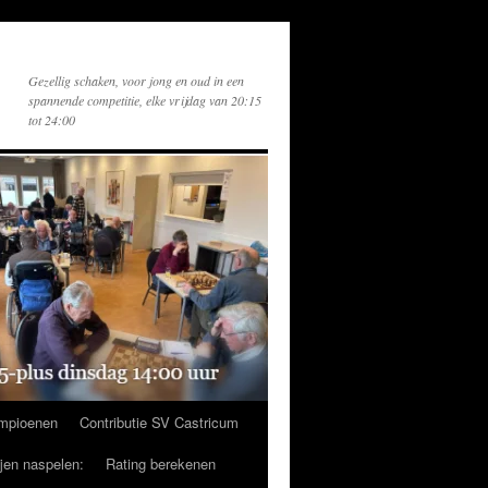
Gezellig schaken, voor jong en oud in een
spannende competitie, elke vrijdag van 20:15
tot 24:00
mpioenen
Contributie SV Castricum
ijen naspelen:
Rating berekenen