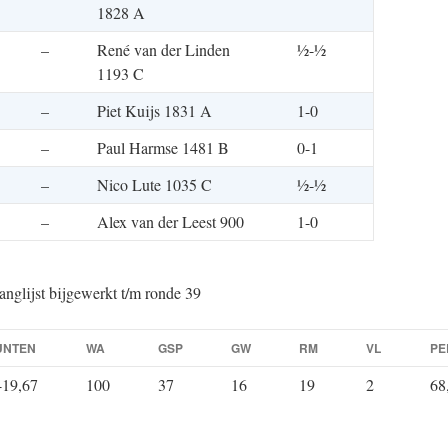
1828 A
–
René van der Linden
½-½
1193 C
–
Piet Kuijs 1831 A
1-0
–
Paul Harmse 1481 B
0-1
–
Nico Lute 1035 C
½-½
–
Alex van der Leest 900
1-0
anglijst bijgewerkt t/m ronde 39
UNTEN
WA
GSP
GW
RM
VL
PE
419,67
100
37
16
19
2
68