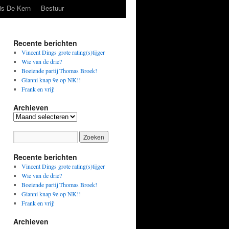
is De Kern
Bestuur
Recente berichten
Vincent Dings grote rating(s)tijger
Wie van de drie?
Boeiende partij Thomas Broek!
Gianni knap 9e op NK!!
Frank en vrij!
Archieven
Archieven
Recente berichten
Vincent Dings grote rating(s)tijger
Wie van de drie?
Boeiende partij Thomas Broek!
Gianni knap 9e op NK!!
Frank en vrij!
Archieven