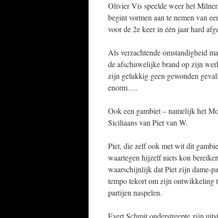
Olivier Vis speelde weer het Milner
begint vormen aan te nemen van een
voor de 2e keer in één jaar hard af
Als verzachtende omstandigheid mag
de afschuwelijke brand op zijn w
zijn gelukkig geen gewonden gevall
enorm….
Ook een gambiet – namelijk het Mor
Siciliaans van Piet van W.
Piet, die zelf ook met wit dit gamb
waartegen hijzelf niets kon bereiken
waarschijnlijk dat Piet zijn dame-p
tempo tekort om zijn ontwikkeling t
partijen naspelen.
Evert Schmit onderstreepte zijn uit