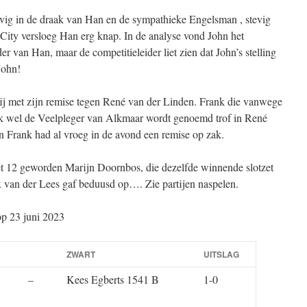
evig in de draak van Han en de sympathieke Engelsman , stevig
City versloeg Han erg knap. In de analyse vond John het
er van Han, maar de competitieleider liet zien dat John’s stelling
John!
lij met zijn remise tegen René van der Linden. Frank die vanwege
ok wel de Veelpleger van Alkmaar wordt genoemd trof in René
n Frank had al vroeg in de avond een remise op zak.
et 12 geworden Marijn Doornbos, die dezelfde winnende slotzet
 van der Lees gaf beduusd op…. Zie partijen naspelen.
op 23 juni 2023
ZWART
UITSLAG
–
Kees Egberts 1541 B
1-0