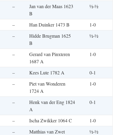
–
Jan van der Maas 1623
½-½
B
–
Han Duinker 1473 B
1-0
–
Hidde Brugman 1625
½-½
B
–
Gerard van Pinxteren
1-0
1687 A
–
Kees Lute 1782 A
0-1
–
Piet van Wonderen
1-0
1724 A
–
Henk van der Eng 1824
0-1
A
–
Ischa Zwikker 1064 C
1-0
–
Matthias van Zwet
½-½