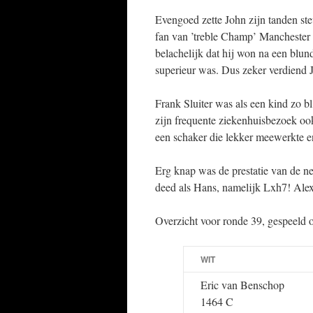
Evengoed zette John zijn tanden st
fan van ’treble Champ’ Manchester 
belachelijk dat hij won na een blund
superieur was. Dus zeker verdiend 
Frank Sluiter was als een kind zo b
zijn frequente ziekenhuisbezoek o
een schaker die lekker meewerkte e
Erg knap was de prestatie van de n
deed als Hans, namelijk Lxh7! Alex
Overzicht voor ronde 39, gespeeld 
WIT
Eric van Benschop
1464 C