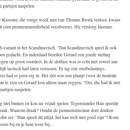
e partijen naspelen.
r Klooster, die vorige week niet van Thomas Broek verloor, kwam
eit (een pionnenmeerderheid verzilveren). Hij versloeg hiermee
-variant in het Scandinavisch. “Dat Scandinavisch speel ik ook
bben gedacht. En inderdaad bereikte Gerard een goede stelling
gen op groot voordeel. In de slotfase was er echt niet zoveel aan
ijk tactisch had laten verrassen. Er lag een overbelastings-
er had er geen erg in. Het slot was een plaatje (voor de neutrale
om te zien en Gerard kon alleen maar zeggen: “Oei, die had ik niet
artijen naspelen.
titel binnen en kon nu vrijuit spelen. Tegenstander Han speelde
draak. Waarom draak? Omdat de pionnenstructuur doet denken
hn zei: “Han speelt dit altijd, het kan toch niet goed zijn”? Kom
eens bij en je bent weer bij…