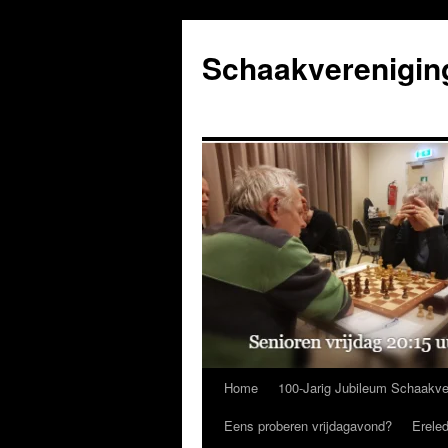
Ga
naar
Schaakverenigin
de
inhoud
Home
100-Jarig Jubileum Schaakve
Eens proberen vrijdagavond?
Erele