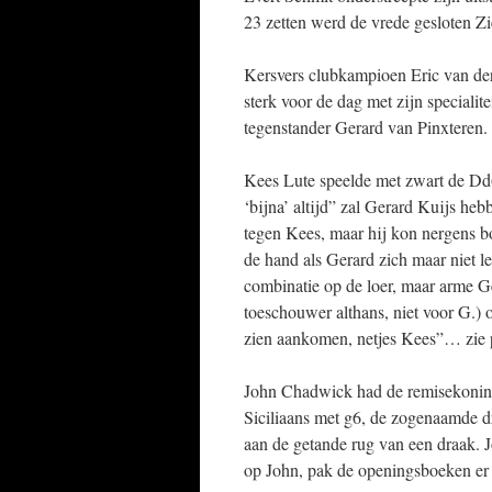
23 zetten werd de vrede gesloten Zi
Kersvers clubkampioen Eric van de
sterk voor de dag met zijn specialit
tegenstander Gerard van Pinxteren.
Kees Lute speelde met zwart de Dd6
‘bijna’ altijd” zal Gerard Kuijs he
tegen Kees, maar hij kon nergens bo
de hand als Gerard zich maar niet lel
combinatie op de loer, maar arme Ge
toeschouwer althans, niet voor G.) 
zien aankomen, netjes Kees”… zie p
John Chadwick had de remisekoning 
Siciliaans met g6, de zogenaamde 
aan de getande rug van een draak. Jo
op John, pak de openingsboeken er 