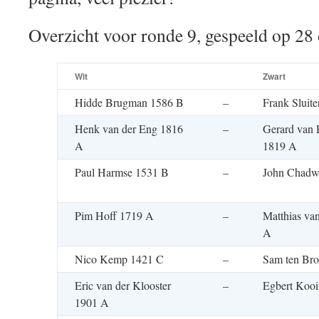
Overzicht voor ronde 9, gespeeld op 28
Wit
Zwart
Hidde Brugman 1586 B
–
Frank Sluit
Henk van der Eng 1816
–
Gerard van 
A
1819 A
Paul Harmse 1531 B
–
John Chadw
Pim Hoff 1719 A
–
Matthias va
A
Nico Kemp 1421 C
–
Sam ten Br
Eric van der Klooster
–
Egbert Koo
1901 A