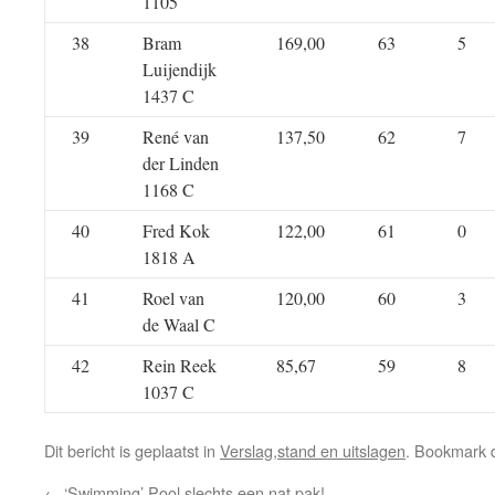
1105
38
Bram
169,00
63
5
Luijendijk
1437 C
39
René van
137,50
62
7
der Linden
1168 C
40
Fred Kok
122,00
61
0
1818 A
41
Roel van
120,00
60
3
de Waal C
42
Rein Reek
85,67
59
8
1037 C
Dit bericht is geplaatst in
Verslag,stand en uitslagen
. Bookmark
←
‘Swimming’ Pool slechts een nat pak!