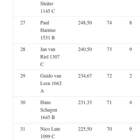
Sluiter
1145 C
27
Paul
248,50
74
8
Harmse
1531 B
28
Jan van
240,50
73
9
Riel 1307
C
29
Guido van
234,67
72
2
Leen 1662
A
30
Hans
231,33
71
4
Schagen
1645 B
31
Nico Lute
225,50
70
9
1099 C