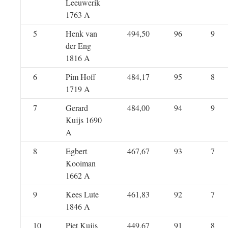
Leeuwerik
1763 A
5
Henk van
494,50
96
9
der Eng
1816 A
6
Pim Hoff
484,17
95
8
1719 A
7
Gerard
484,00
94
9
Kuijs 1690
A
8
Egbert
467,67
93
7
Kooiman
1662 A
9
Kees Lute
461,83
92
7
1846 A
10
Piet Kuijs
449,67
91
8