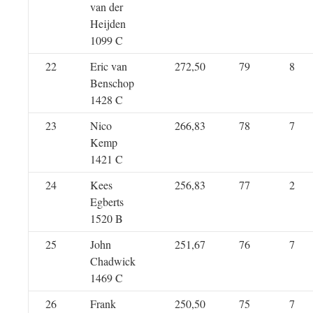
van der
Heijden
1099 C
22
Eric van
272,50
79
8
Benschop
1428 C
23
Nico
266,83
78
7
Kemp
1421 C
24
Kees
256,83
77
2
Egberts
1520 B
25
John
251,67
76
7
Chadwick
1469 C
26
Frank
250,50
75
7