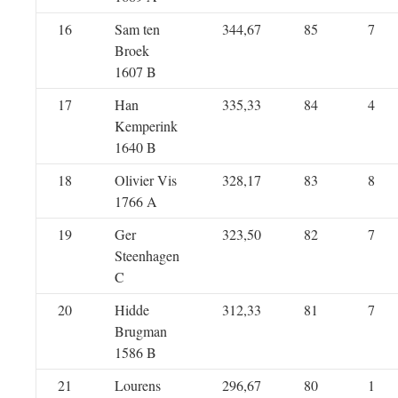
16
Sam ten
344,67
85
7
Broek
1607 B
17
Han
335,33
84
4
Kemperink
1640 B
18
Olivier Vis
328,17
83
8
1766 A
19
Ger
323,50
82
7
Steenhagen
C
20
Hidde
312,33
81
7
Brugman
1586 B
21
Lourens
296,67
80
1