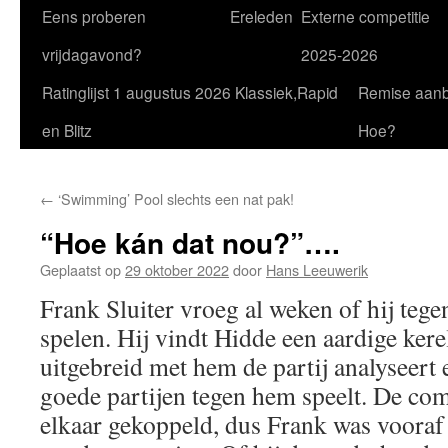
Eens proberen
Ereleden
Externe competitie
vrijdagavond?
2025-2026
Ratinglijst 1 augustus 2026 Klassiek,Rapid
Remise aan
en Blitz
Hoe?
←
‘Swimming’ Pool slechts een nat pak!
“Hoe kán dat nou?”….
Geplaatst op
29 oktober 2022
door
Hans Leeuwerik
Frank Sluiter vroeg al weken of hij te
spelen. Hij vindt Hidde een aardige kere
uitgebreid met hem de partij analyseert
goede partijen tegen hem speelt. De co
elkaar gekoppeld, dus Frank was vooraf 