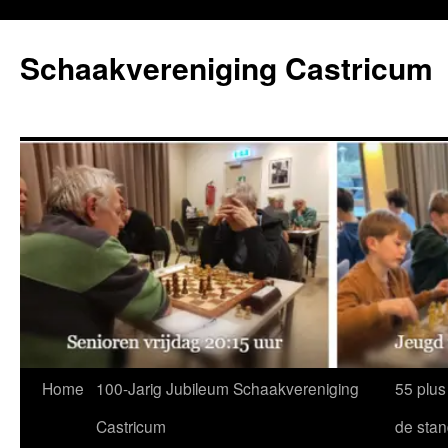
Ga
naar
Schaakvereniging Castricum
de
inhoud
Home
100-Jarig Jubileum Schaakvereniging
55 plus
Castricum
de sta