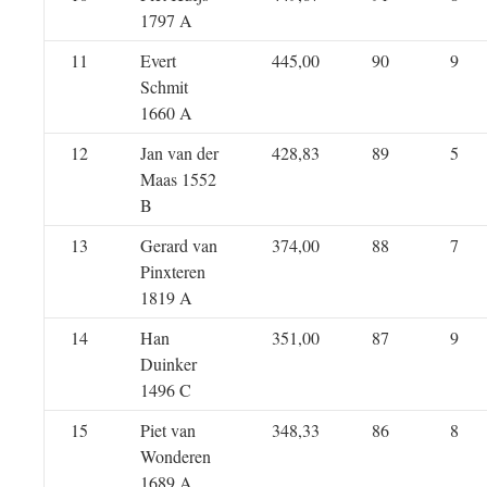
1797 A
11
Evert
445,00
90
9
Schmit
1660 A
12
Jan van der
428,83
89
5
Maas 1552
B
13
Gerard van
374,00
88
7
Pinxteren
1819 A
14
Han
351,00
87
9
Duinker
1496 C
15
Piet van
348,33
86
8
Wonderen
1689 A