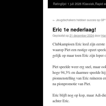
Ratinglijst 1 juli 2026 Klassiek,Rapid e
←
Jeugdschakers hebben succes op GP 
Eric 1e nederlaag!
Geplaatst op
21 december 2024
door
Han
Clubkampioen Eric leed zijn eerste
waarop Piet een rustige opzet speel
gelijk op maar toen Eric zijn loper 
Piet speelde weer erg snel, maar o
hoge 94,3% en daarmee speelde hi
pionnenstelling van Eric ruïneren en
na pionpromotie van Piet.
Eric blijft nog op kop, maar Adi-die
achter Eric.