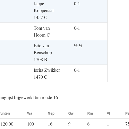
Jappe
0-1
Koppenaal
1457 C
Tom van
0-1
Hoorn C
Eric van
½-½
Benschop
1708 B
Ischa Zwikker
0-1
1470 C
anglijst bijgewerkt t/m ronde 16
Punten
Wa
Gsp
Gw
Rm
Vl
P
1120,00
100
16
9
6
1
7