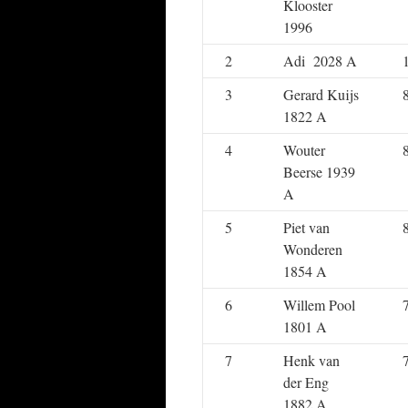
Klooster
1996
2
Adi 2028 A
3
Gerard Kuijs
1822 A
4
Wouter
Beerse 1939
A
5
Piet van
Wonderen
1854 A
6
Willem Pool
1801 A
7
Henk van
der Eng
1882 A