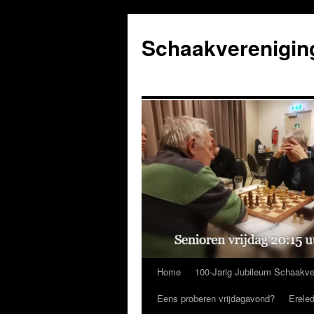
Ga
naar
Schaakverenigin
de
inhoud
Home
100-Jarig Jubileum Schaakve
Eens proberen vrijdagavond?
Erele