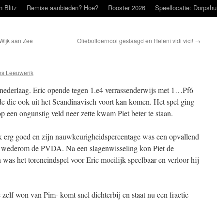
n Blitz
Remise aanbieden? Hoe?
Rooster 2026
Speellocatie: Dorpshu
Wijk aan Zee
Olieboltoernooi geslaagd en Heleni vidi vici!
→
s Leeuwerik
 nederlaag. Eric opende tegen 1.e4 verrassenderwijs met 1…Pf6
de die ook uit het Scandinavisch voort kan komen. Het spel ging
op een ongunstig veld neer zette kwam Piet beter te staan.
ok erg goed en zijn nauwkeurigheidspercentage was een opvallend
j wederom de PVDA. Na een slagenwisseling kon Piet de
 was het toreneindspel voor Eric moeilijk speelbaar en verloor hij
 zelf won van Pim- komt snel dichterbij en staat nu een fractie