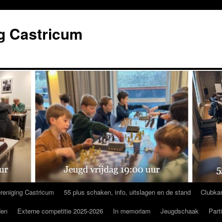
g Castricum
reniging Castricum
55 plus schaken, info, uitslagen en de stand
Clubka
den
Externe competitie 2025-2026
In memoriam
Jeugdschaak
Part