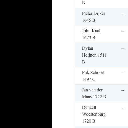
B
Pieter Dijker
–
1645 B
John Kaal
–
1673 B
Dylan
–
Heijnen 1511
B
Puk Schoorl
–
1497 C
Jan van der
–
Maas 1722 B
Denzell
–
Woestenburg
1720 B