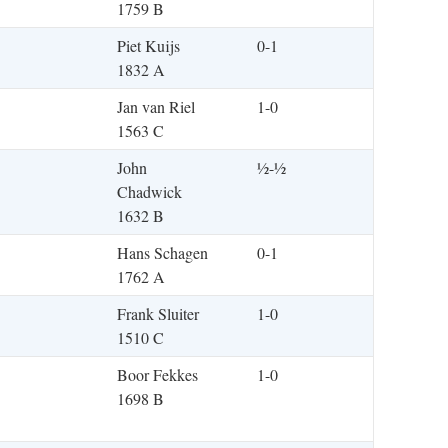
1759 B
Piet Kuijs
0-1
1832 A
Jan van Riel
1-0
1563 C
John
½-½
Chadwick
1632 B
Hans Schagen
0-1
1762 A
Frank Sluiter
1-0
1510 C
Boor Fekkes
1-0
1698 B