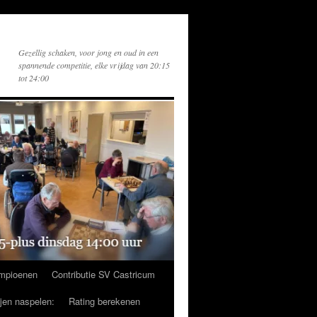
Gezellig schaken, voor jong en oud in een
spannende competitie, elke vrijdag van 20:15
tot 24:00
mpioenen
Contributie SV Castricum
ijen naspelen:
Rating berekenen