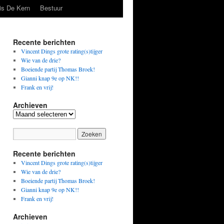
is De Kern
Bestuur
Recente berichten
Vincent Dings grote rating(s)tijger
Wie van de drie?
Boeiende partij Thomas Broek!
Gianni knap 9e op NK!!
Frank en vrij!
Archieven
Archieven
Recente berichten
Vincent Dings grote rating(s)tijger
Wie van de drie?
Boeiende partij Thomas Broek!
Gianni knap 9e op NK!!
Frank en vrij!
Archieven