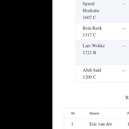
Sjoerd
–
Hoekstra
1607 C
Rein Reek
–
1317 C
Lars Wokke
–
1721 B
Abdi Saïd
–
1200 C
R
Nr
Naam
1
Eric van der