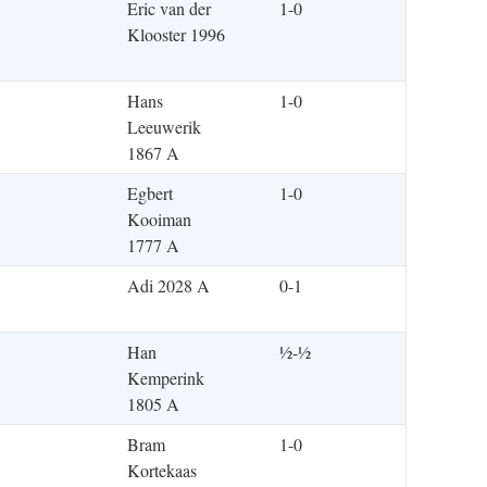
Eric van der
1-0
Klooster 1996
Hans
1-0
Leeuwerik
1867 A
Egbert
1-0
Kooiman
1777 A
Adi 2028 A
0-1
Han
½-½
Kemperink
1805 A
Bram
1-0
Kortekaas