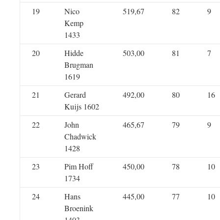
19
Nico
519,67
82
9
Kemp
1433
20
Hidde
503,00
81
7
Brugman
1619
21
Gerard
492,00
80
16
Kuijs 1602
22
John
465,67
79
9
Chadwick
1428
23
Pim Hoff
450,00
78
10
1734
24
Hans
445,00
77
10
Broenink
1403