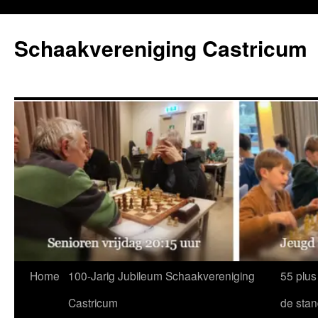
Ga
naar
Schaakvereniging Castricum
de
inhoud
Home
100-Jarig Jubileum Schaakvereniging
55 plus
Castricum
de sta