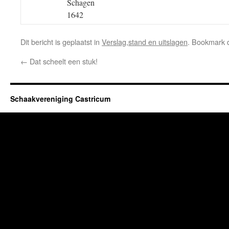
Schagen
1642
Dit bericht is geplaatst in
Verslag,stand en uitslagen
. Bookmark
←
Dat scheelt een stuk!
Schaakvereniging Castricum