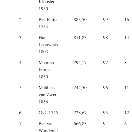
Klooster
1950
2
Piet Kuijs
883,50
99
16
1754
3
Hans
871,83
98
14
Leeuwerik
1803
4
Maarten
794,17
97
8
Froma
1830
5
Matthias
742,50
96
11
van Zwet
1856
6
GvL 1725
728,67
95
12
7
Piet van
666,83
94
6
Wonderen