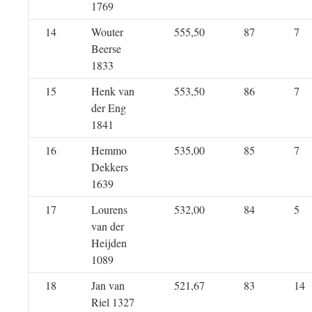
1769
14
Wouter
555,50
87
7
Beerse
1833
15
Henk van
553,50
86
7
der Eng
1841
16
Hemmo
535,00
85
7
Dekkers
1639
17
Lourens
532,00
84
5
van der
Heijden
1089
18
Jan van
521,67
83
14
Riel 1327