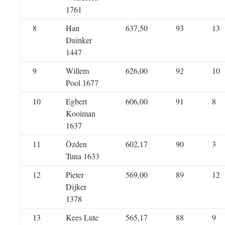
1761
8
Han
637,50
93
13
Duinker
1447
9
Willem
626,00
92
10
Pool 1677
10
Egbert
606,00
91
8
Kooiman
1637
11
Özden
602,17
90
3
Tuna 1633
12
Pieter
569,00
89
12
Dijker
1378
13
Kees Lute
565,17
88
9