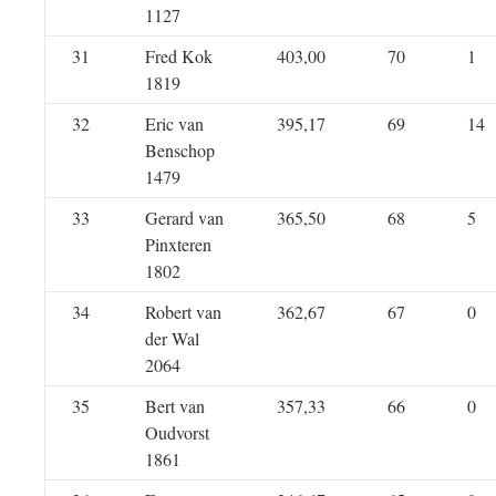
1127
31
Fred Kok
403,00
70
1
1819
32
Eric van
395,17
69
14
Benschop
1479
33
Gerard van
365,50
68
5
Pinxteren
1802
34
Robert van
362,67
67
0
der Wal
2064
35
Bert van
357,33
66
0
Oudvorst
1861