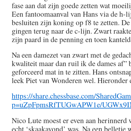
fase aan dat zijn goede zetten wat moeil
Een fantoomaanval van Hans via de h-li
besluiten zijn koning op f8 te zetten. D
gingen terug naar de c-lijn. Zwart raakte
zijn paard in de penning en toen kantelde
Na een damezet van zwart met de gedacht
kwaliteit maar dan ruil ik de dames af” 
geforceerd mat in te zitten. Hans ontsna
leek Piet van Wonderen wel. Hieronder d
https://share.chessbase.com/SharedGam
p=uZpFpmsRfTUGwAPW1e/UGWx9IN
Nico Lute moest er even aan herinnerd 
echt ‘skaakavond’ was. Na een belletje w