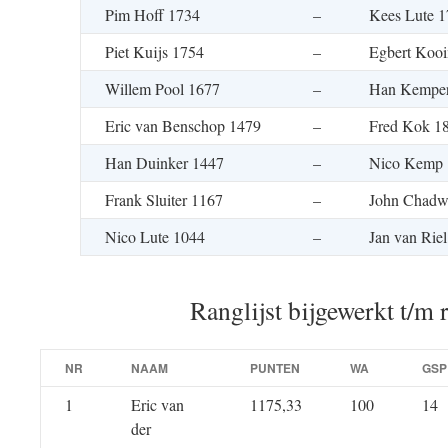
Pim Hoff 1734
–
Kees Lute 
Piet Kuijs 1754
–
Egbert Koo
Willem Pool 1677
–
Han Kemper
Eric van Benschop 1479
–
Fred Kok 1
Han Duinker 1447
–
Nico Kemp 
Frank Sluiter 1167
–
John Chadw
Nico Lute 1044
–
Jan van Rie
Ranglijst bijgewerkt t/m 
NR
NAAM
PUNTEN
WA
GSP
1
Eric van
1175,33
100
14
der