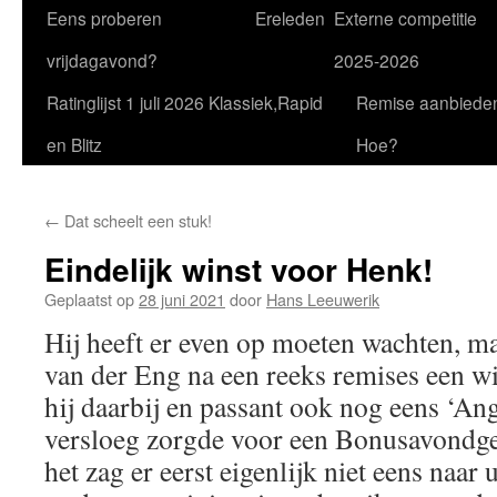
Eens proberen
Ereleden
Externe competitie
vrijdagavond?
2025-2026
Ratinglijst 1 juli 2026 Klassiek,Rapid
Remise aanbiede
en Blitz
Hoe?
←
Dat scheelt een stuk!
Eindelijk winst voor Henk!
Geplaatst op
28 juni 2021
door
Hans Leeuwerik
Hij heeft er even op moeten wachten, m
van der Eng na een reeks remises een w
hij daarbij en passant ook nog eens ‘An
versloeg zorgde voor een Bonusavondg
het zag er eerst eigenlijk niet eens naar 