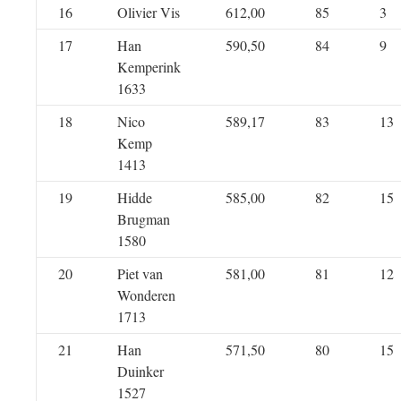
16
Olivier Vis
612,00
85
3
17
Han
590,50
84
9
Kemperink
1633
18
Nico
589,17
83
13
Kemp
1413
19
Hidde
585,00
82
15
Brugman
1580
20
Piet van
581,00
81
12
Wonderen
1713
21
Han
571,50
80
15
Duinker
1527