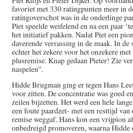
Piet Kuijs en Pieter Dijker. Op voorhan
favoriet met 330 ratingpunten meer in de
ratingoverschot was in de onderlinge part
Piet speelde weifelend en na een paar ‘t
het initiatief pakken. Nadat Piet een pio
daverende verrassing in de maak. In de s
echter het zekere voor het onzekere met
plusremise. Knap gedaan Pieter! Zie ver
naspelen”.
Hidde Brugman ging er tegen Hans Lee
voor zitten. De concentratie was goed en
zeilen bijzetten. Het werd een hele lang
een foute paardzet- met een resttijd va
remise weggaf. Hans kon een vrijpion 
onbedreigd promoveren, waarna Hidde o