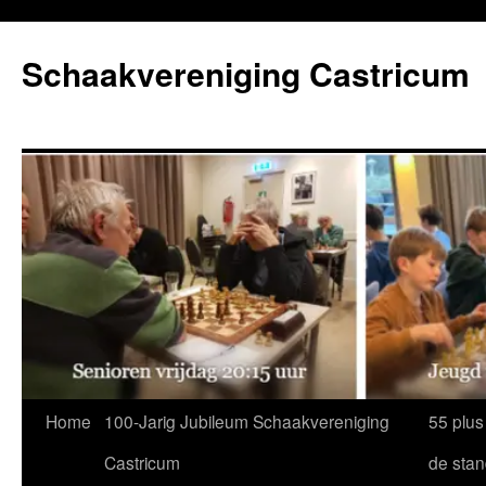
Ga
naar
Schaakvereniging Castricum
de
inhoud
Home
100-Jarig Jubileum Schaakvereniging
55 plus
Castricum
de sta