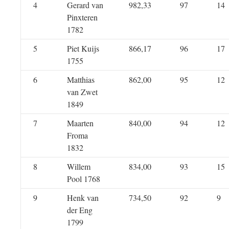
4
Gerard van
982,33
97
14
Pinxteren
1782
5
Piet Kuijs
866,17
96
17
1755
6
Matthias
862,00
95
12
van Zwet
1849
7
Maarten
840,00
94
12
Froma
1832
8
Willem
834,00
93
15
Pool 1768
9
Henk van
734,50
92
9
der Eng
1799