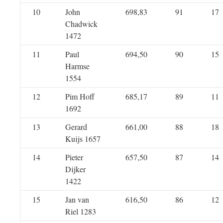
10
John
698,83
91
17
Chadwick
1472
11
Paul
694,50
90
15
Harmse
1554
12
Pim Hoff
685,17
89
11
1692
13
Gerard
661,00
88
18
Kuijs 1657
14
Pieter
657,50
87
14
Dijker
1422
15
Jan van
616,50
86
12
Riel 1283