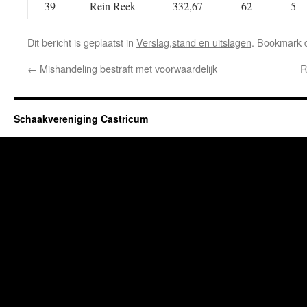
39
Rein Reek
332,67
62
5
Dit bericht is geplaatst in
Verslag,stand en uitslagen
. Bookmark
←
Mishandeling bestraft met voorwaardelijk
R
Schaakvereniging Castricum