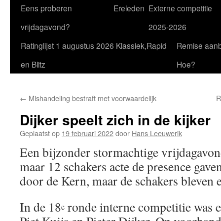
Eens proberen
Ereleden
Externe competitie
vrijdagavond?
2025-2026
Ratinglijst 1 augustus 2026 Klassiek,Rapid
Remise aan
en Blitz
Hoe?
←
Mishandeling bestraft met voorwaardelijk
R
Dijker speelt zich in de kijker
Geplaatst op
19 februari 2022
door
Hans Leeuwerik
Een bijzonder stormachtige vrijdagavon
maar 12 schakers acte de presence gave
door de Kern, maar de schakers bleven 
In de 18
ronde interne competitie was er
e