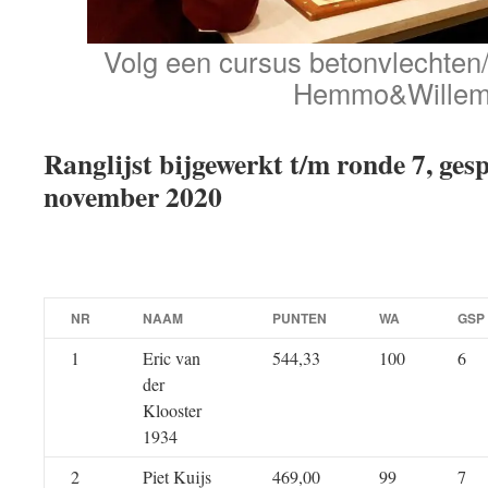
Volg een cursus betonvlechten/s
Hemmo&Wille
Ranglijst bijgewerkt t/m ronde 7, ges
november 2020
NR
NAAM
PUNTEN
WA
GSP
1
Eric van
544,33
100
6
der
Klooster
1934
2
Piet Kuijs
469,00
99
7