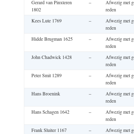
Gerard van Pinxteren
–
Afwezig met g
1802
reden
Kees Lute 1769
–
Afwezig met g
reden
Hidde Brugman 1625
–
Afwezig met g
reden
John Chadwick 1428
–
Afwezig met g
reden
Peter Smit 1289
–
Afwezig met g
reden
Hans Broenink
–
Afwezig met g
reden
Hans Schagen 1642
–
Afwezig met g
reden
Frank Sluiter 1167
–
Afwezig met g