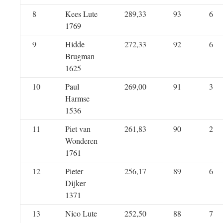
8
Kees Lute
289,33
93
6
1769
9
Hidde
272,33
92
6
Brugman
1625
10
Paul
269,00
91
3
Harmse
1536
11
Piet van
261,83
90
2
Wonderen
1761
12
Pieter
256,17
89
6
Dijker
1371
13
Nico Lute
252,50
88
7