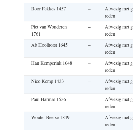
Boor Fekkes 1457
–
Afwezig met g
reden
Piet van Wonderen
–
Afwezig met g
1761
reden
Ab Hoolhorst 1645
–
Afwezig met g
reden
Han Kemperink 1648
–
Afwezig met g
reden
Nico Kemp 1433
–
Afwezig met g
reden
Paul Harmse 1536
–
Afwezig met g
reden
Wouter Beerse 1849
–
Afwezig met g
reden