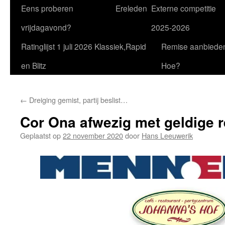
Eens proberen
Ereleden
Externe competitie
vrijdagavond?
2025-2026
Ratinglijst 1 juli 2026 Klassiek,Rapid
Remise aanbiede
en Blitz
Hoe?
←
Dreiging gemist, partij beslist…
Cor Ona afwezig met geldige 
Geplaatst op
22 november 2020
door
Hans Leeuwerik