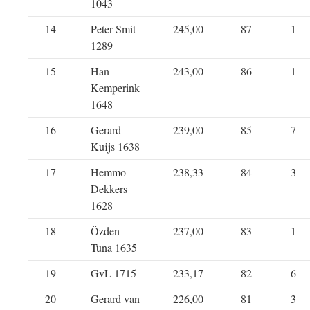
1043
14
Peter Smit
245,00
87
1
1289
15
Han
243,00
86
1
Kemperink
1648
16
Gerard
239,00
85
7
Kuijs 1638
17
Hemmo
238,33
84
3
Dekkers
1628
18
Özden
237,00
83
1
Tuna 1635
19
GvL 1715
233,17
82
6
20
Gerard van
226,00
81
3