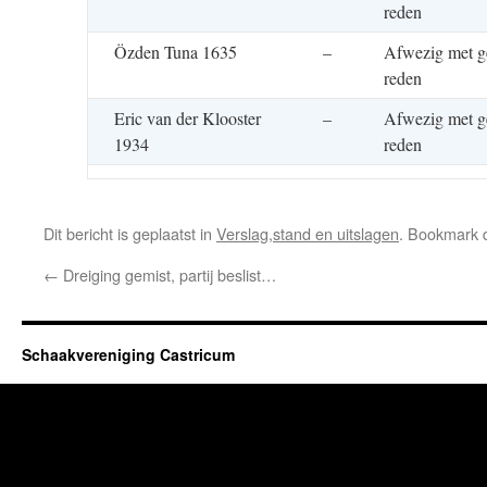
reden
Özden Tuna 1635
–
Afwezig met g
reden
Eric van der Klooster
–
Afwezig met g
1934
reden
Dit bericht is geplaatst in
Verslag,stand en uitslagen
. Bookmark
←
Dreiging gemist, partij beslist…
Schaakvereniging Castricum