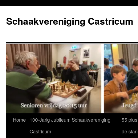
Ga
naar
Schaakvereniging Castricum
de
inhoud
Home
100-Jarig Jubileum Schaakvereniging
55 plus
Castricum
de sta