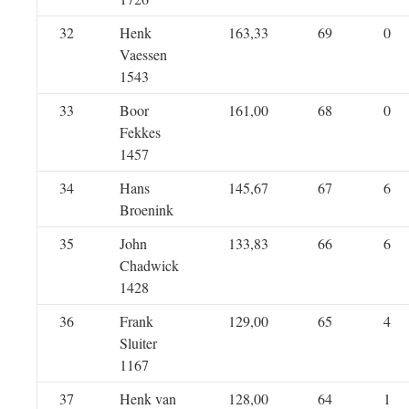
32
Henk
163,33
69
0
Vaessen
1543
33
Boor
161,00
68
0
Fekkes
1457
34
Hans
145,67
67
6
Broenink
35
John
133,83
66
6
Chadwick
1428
36
Frank
129,00
65
4
Sluiter
1167
37
Henk van
128,00
64
1