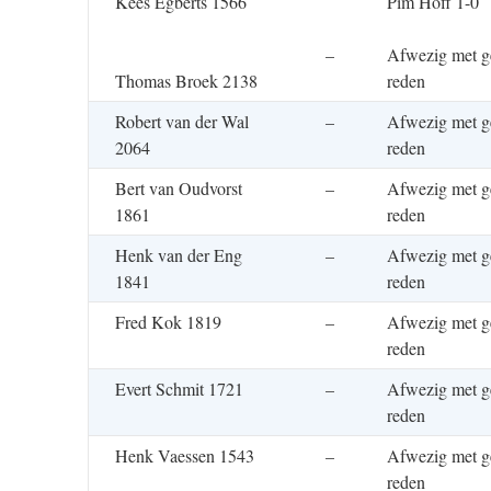
Kees Egberts 1566
Pim Hoff 1-0
–
Afwezig met g
Thomas Broek 2138
reden
Robert van der Wal
–
Afwezig met g
2064
reden
Bert van Oudvorst
–
Afwezig met g
1861
reden
Henk van der Eng
–
Afwezig met g
1841
reden
Fred Kok 1819
–
Afwezig met g
reden
Evert Schmit 1721
–
Afwezig met g
reden
Henk Vaessen 1543
–
Afwezig met g
reden