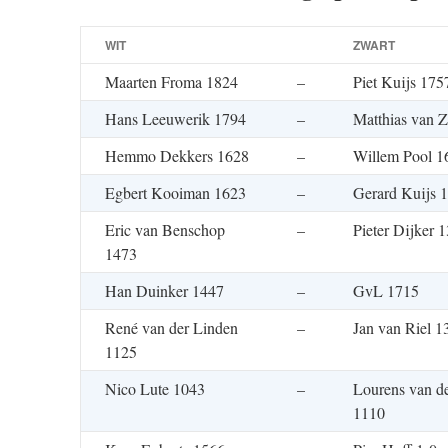
WIT
ZWART
Maarten Froma 1824
–
Piet Kuijs 175
Hans Leeuwerik 1794
–
Matthias van 
Hemmo Dekkers 1628
–
Willem Pool 1
Egbert Kooiman 1623
–
Gerard Kuijs 
Eric van Benschop
–
Pieter Dijker 
1473
Han Duinker 1447
–
GvL 1715
René van der Linden
–
Jan van Riel 1
1125
Nico Lute 1043
–
Lourens van d
1110