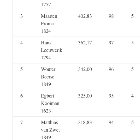
1757
3
Maarten
402,83
98
5
Froma
1824
4
Hans
362,17
97
5
Leeuwerik
1794
5
Wouter
342,00
96
5
Beerse
1849
6
Egbert
325,00
95
4
Kooiman
1623
7
Matthias
318,83
94
5
van Zwet
1849