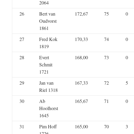
2064
26
Bert van
172,67
75
0
Oudvorst
1861
27
Fred Kok
170,33
74
0
1819
28
Evert
168,00
73
0
Schmit
1721
29
Jan van
167,33
72
5
Riel 1318
30
Ab
165,67
71
0
Hoolhorst
1645
31
Pim Hoff
165,00
70
3
1726