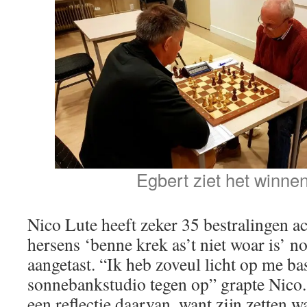
Egbert ziet het winne
Nico Lute heeft zeker 35 bestralingen ac
hersens ‘benne krek as’t niet woar is’ n
aangetast. “Ik heb zoveul licht op me ba
sonnebankstudio tegen op” grapte Nico. 
een reflectie daarvan, want zijn zetten w