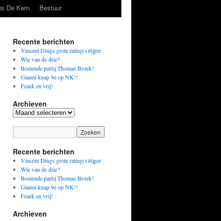
is De Kern
Bestuur
Recente berichten
Vincent Dings grote rating(s)tijger
Wie van de drie?
Boeiende partij Thomas Broek!
Gianni knap 9e op NK!!
Frank en vrij!
Archieven
Archieven
Recente berichten
Vincent Dings grote rating(s)tijger
Wie van de drie?
Boeiende partij Thomas Broek!
Gianni knap 9e op NK!!
Frank en vrij!
Archieven