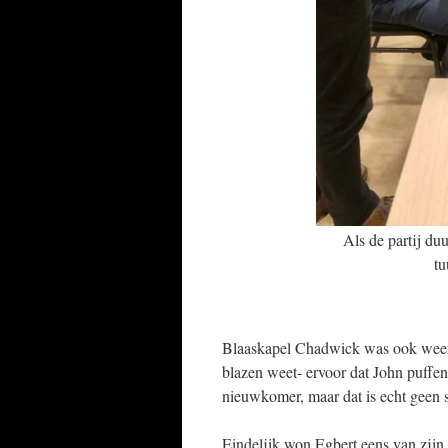
Als de partij du
tu
Blaaskapel Chadwick was ook weer l
blazen weet- ervoor dat John puffen
nieuwkomer, maar dat is echt geen 
Eindelijk won Egbert eens van zijn