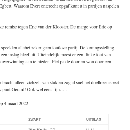
Egbert. Waarom Evert onterecht opgaf kunt u in partijen naspelen
jke remise tegen Eric van der Klooster. De marge voor Eric op
peelden allebei zeker geen foutloze partij. De koningsstelling
een inslag bleef uit. Uiteindelijk moest er een flinke fout van
 overwinning aan te bieden. Piet pakte door en won door een
 bracht alleen zichzelf van stuk en zag al snel het doelloze aspect
jk punt Gerard! Ook wel eens fijn… .
op 4 maart 2022
ZWART
UITSLAG
–
Piet Kuijs 1771
½-½