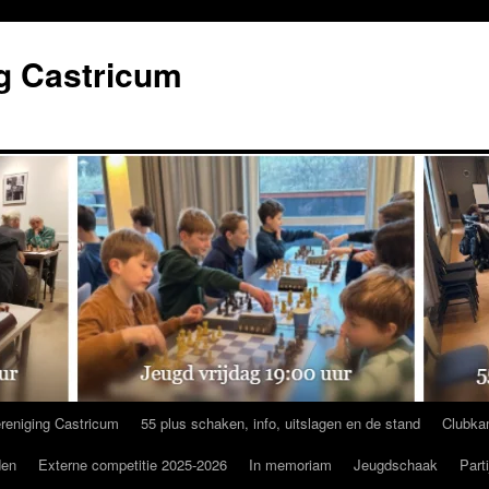
g Castricum
reniging Castricum
55 plus schaken, info, uitslagen en de stand
Clubka
den
Externe competitie 2025-2026
In memoriam
Jeugdschaak
Part