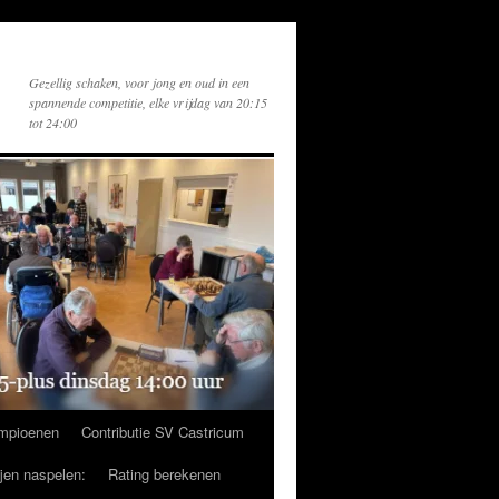
Gezellig schaken, voor jong en oud in een
spannende competitie, elke vrijdag van 20:15
tot 24:00
mpioenen
Contributie SV Castricum
ijen naspelen:
Rating berekenen