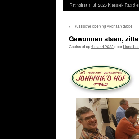
Ratinglijst 1 juli 2026 Klassiek,Rapid e
←
Russische opening voortaan taboe!
Gewonnen staan, zitte
Geplaatst op
6 maart 2022
door
Hans Lee