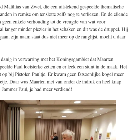
nd Matthias van Zwet, die een uitstekend gespeelde thematische
zanden in remise om tenslotte zelfs nog te verliezen. En de ellende
in geen enkele verhouding tot de vreugde van wat voor
l langer minder plezier in het schaken en dit was de druppel. Hij
gaan, zijn naam staat dus niet meer op de ranglijst, mocht u daar
danig in verwarring met het Koningsgambiet dat Maarten
speelde Paul loeisterke zetten en er leek een stunt in de maak. Het
et op bij Pistolen Paultje. Er kwam geen fatsoenlijke kogel meer
getje. Daar was Maarten niet van onder de indruk en heel knap
n. Jammer Paul, je had meer verdiend!