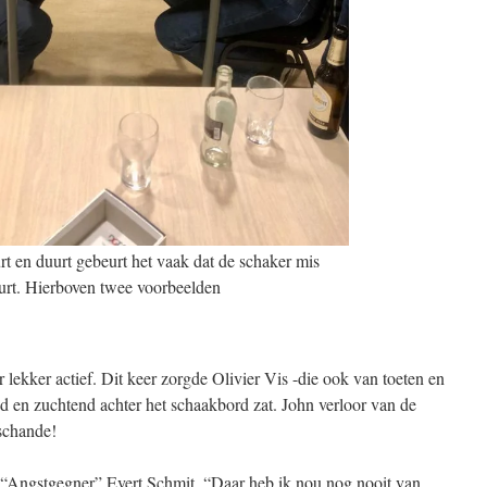
urt en duurt gebeurt het vaak dat de schaker mis
urt. Hierboven twee voorbeelden
ekker actief. Dit keer zorgde Olivier Vis -die ook van toeten en
d en zuchtend achter het schaakbord zat. John verloor van de
schande!
 “Angstgegner” Evert Schmit. “Daar heb ik nou nog nooit van