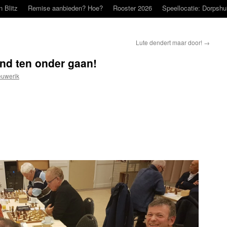
n Blitz
Remise aanbieden? Hoe?
Rooster 2026
Speellocatie: Dorpshu
Lute dendert maar door!
→
nd ten onder gaan!
uwerik