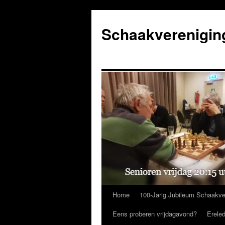
Ga
naar
Schaakverenigin
de
inhoud
Home
100-Jarig Jubileum Schaakve
Eens proberen vrijdagavond?
Erele