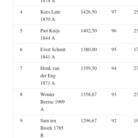
1874 A
4
Kees Lute
1426,50
97
2
1870 A
5
Piet Kuijs
1402,50
96
2
1844 A
6
Evert Schmit
1380,00
95
1
1841 A
7
Henk van
1359,50
94
2
der Eng
1871 A
8
Wouter
1358,67
93
2
Beerse 1909
A
9
Sam ten
1296,67
92
1
Broek 1785
B