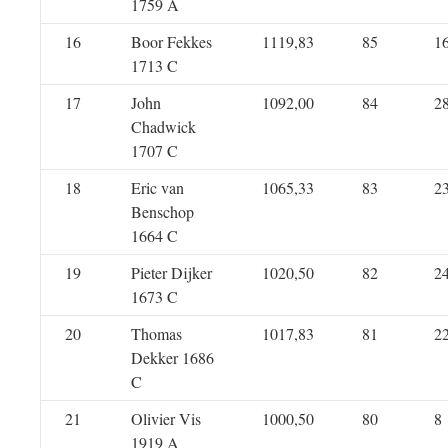
1759 A
16
Boor Fekkes
1119,83
85
1
1713 C
17
John
1092,00
84
2
Chadwick
1707 C
18
Eric van
1065,33
83
2
Benschop
1664 C
19
Pieter Dijker
1020,50
82
2
1673 C
20
Thomas
1017,83
81
2
Dekker 1686
C
21
Olivier Vis
1000,50
80
8
1919 A