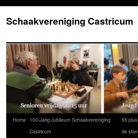
Ga
naar
Schaakvereniging Castricum
de
inhoud
Home
100-Jarig Jubileum Schaakvereniging
55 plus
Castricum
de sta