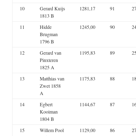
10
Gerard Kuijs
1281,17
91
2
1813 B
11
Hidde
1245,00
90
2
Brugman
1796 B
12
Gerard van
1195,83
89
2
Pinxteren
1825 A
13
Matthias van
1175,83
88
1
Zwet 1858
A
14
Egbert
1144,67
87
1
Kooiman
1804 B
15
Willem Pool
1129,00
86
2