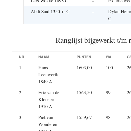
Lars Wokke 1498 C
–
Externe wed
Abdi Saïd 1350 +- C
–
Dylan Hein
C
Ranglijst bijgewerkt t/m 
NR
NAAM
PUNTEN
WA
G
1
Hans
1603,00
100
2
Leeuwerik
1849 A
2
Eric van der
1563,50
99
2
Klooster
1910 A
3
Piet van
1559,67
98
2
Wonderen