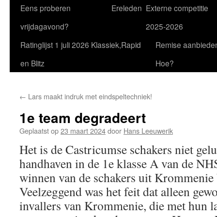
Eens proberen
Ereleden
Externe competitie
vrijdagavond?
2025-2026
Ratinglijst 1 juli 2026 Klassiek,Rapid
Remise aanbiede
en Blitz
Hoe?
←
Lars maakt indruk met eindspeltechniek!
1e team degradeert
Geplaatst op
23 maart 2024
door
Hans Leeuwerik
Het is de Castricumse schakers niet gelu
handhaven in de 1e klasse A van de NH
winnen van de schakers uit Krommenie bl
Veelzeggend was het feit dat alleen ge
invallers van Krommenie, die met hun la