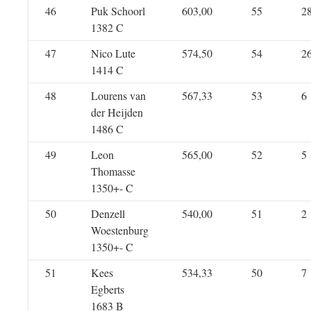
46
Puk Schoorl
603,00
55
2
1382 C
47
Nico Lute
574,50
54
2
1414 C
48
Lourens van
567,33
53
6
der Heijden
1486 C
49
Leon
565,00
52
5
Thomasse
1350+- C
50
Denzell
540,00
51
2
Woestenburg
1350+- C
51
Kees
534,33
50
7
Egberts
1683 B