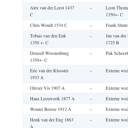
Alex van der Leest 1437
–
Leon Thoma
C
1350+- C
Chris Woudt 1534 C
–
Frank Sluit
Tobias van den Enk
–
Jan van der
1350 +- C
1725 B
Denzell Woestenburg
–
Puk Schoor
1350+- C
Eric van der Klooster
–
Externe wed
1933 A
Olivier Vis 1907 A
–
Externe wed
Hans Leeuwerik 1877 A
–
Externe wed
Wouter Beerse 1912 A
–
Externe wed
Henk van der Eng 1863
–
Externe wed
A