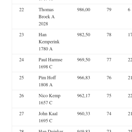
22
Thomas
986,00
79
6
Broek A
2028
23
Han
982,50
78
1
Kemperink
1780 A
24
Paul Harmse
969,50
77
2
1698 C
25
Pim Hoff
966,83
76
2
1808 A
26
Nico Kemp
962,17
75
2
1657 C
27
John Kaal
960,33
74
2
1695 C
28
Han Duinker
949,83
73
2