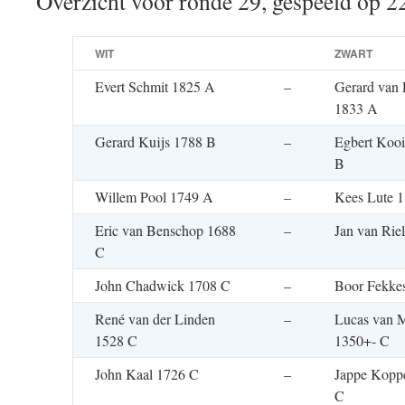
Overzicht voor ronde 29, gespeeld op 2
WIT
ZWART
Evert Schmit 1825 A
–
Gerard van 
1833 A
Gerard Kuijs 1788 B
–
Egbert Koo
B
Willem Pool 1749 A
–
Kees Lute 
Eric van Benschop 1688
–
Jan van Rie
C
John Chadwick 1708 C
–
Boor Fekke
René van der Linden
–
Lucas van 
1528 C
1350+- C
John Kaal 1726 C
–
Jappe Kopp
C