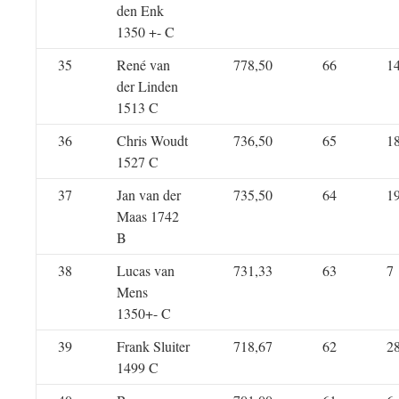
den Enk
1350 +- C
35
René van
778,50
66
1
der Linden
1513 C
36
Chris Woudt
736,50
65
1
1527 C
37
Jan van der
735,50
64
1
Maas 1742
B
38
Lucas van
731,33
63
7
Mens
1350+- C
39
Frank Sluiter
718,67
62
2
1499 C