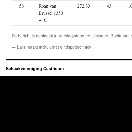
58
Roan van
272,33
43
1
Brussel 1350
+- C
Dit bericht is geplaatst in
Verslag,stand en uitslagen
. Bookmark
←
Lars maakt indruk met eindspeltechniek!
Schaakvereniging Castricum