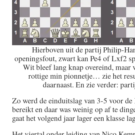
Hierboven uit de partij Philip-Ha
openingsfout, zwart kan Pe4 of Lxf2 sp
Wit bleef lang knap overeind, maar v
rottige min pionnetje… zie het res
daarnaast. En zie verder: part
Zo werd de einduitslag van 3-5 voor d
bereikt en daar was weinig op af te ding
gaat het volgend jaar lager een klasse la
Het viertal onder leiding van Nico Ke