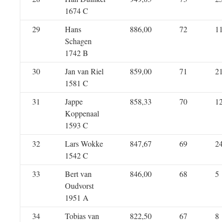
1674 C
29
Hans
886,00
72
1
Schagen
1742 B
30
Jan van Riel
859,00
71
2
1581 C
31
Jappe
858,33
70
1
Koppenaal
1593 C
32
Lars Wokke
847,67
69
2
1542 C
33
Bert van
846,00
68
5
Oudvorst
1951 A
34
Tobias van
822,50
67
8