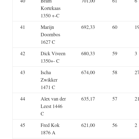
40
Bram
701,00
61
6
Kortekaas
1350 +-C
41
Marijn
692,33
60
1
Doornbos
1627 C
42
Dick Viveen
680,33
59
3
1350+- C
43
Ischa
674,00
58
2
Zwikker
1471 C
44
Alex van der
635,17
57
2
Leest 1446
C
45
Fred Kok
621,00
56
2
1876 A