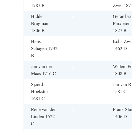
1787 B
Zwet 187
Hidde
–
Gerard va
Brugman
Pinxteren
1806 B
1827 B
Hans
–
Ischa Zwi
Schagen 1732
1462 D
B
Jan van der
–
Willem Po
Maas 1716 C
1808 B
Sjoerd
–
Jan van Ri
Hoekstra
1581 C
1681 C
René van der
–
Frank Slui
Linden 1522
1406 D
C