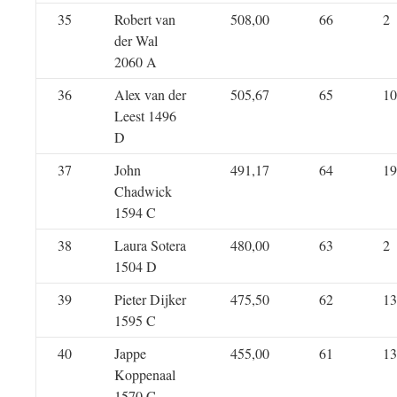
35
Robert van
508,00
66
2
der Wal
2060 A
36
Alex van der
505,67
65
10
Leest 1496
D
37
John
491,17
64
19
Chadwick
1594 C
38
Laura Sotera
480,00
63
2
1504 D
39
Pieter Dijker
475,50
62
13
1595 C
40
Jappe
455,00
61
13
Koppenaal
1570 C