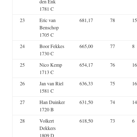
den Enk
1781 C
23
Eric van
681,17
78
15
Benschop
1705 C
24
Boor Fekkes
665,00
77
8
1730 C
25
Nico Kemp
654,17
76
16
1713 C
26
Jan van Riel
636,33
75
16
1581 C
27
Han Duinker
631,50
74
14
1720 B
28
Volkert
618,50
73
6
Dekkers
1809 D