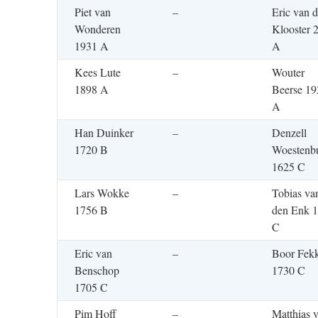
Piet van
–
Eric van d
Wonderen
Klooster 
1931 A
A
Kees Lute
–
Wouter
1898 A
Beerse 19
A
Han Duinker
–
Denzell
1720 B
Woestenb
1625 C
Lars Wokke
–
Tobias va
1756 B
den Enk 
C
Eric van
–
Boor Fek
Benschop
1730 C
1705 C
Pim Hoff
–
Matthias 