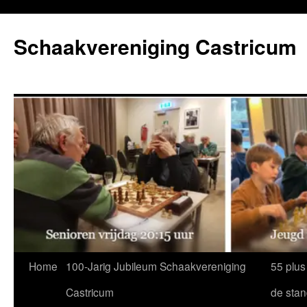
Ga
naar
Schaakvereniging Castricum
de
inhoud
Home
100-Jarig Jubileum Schaakvereniging
55 plus
Castricum
de sta