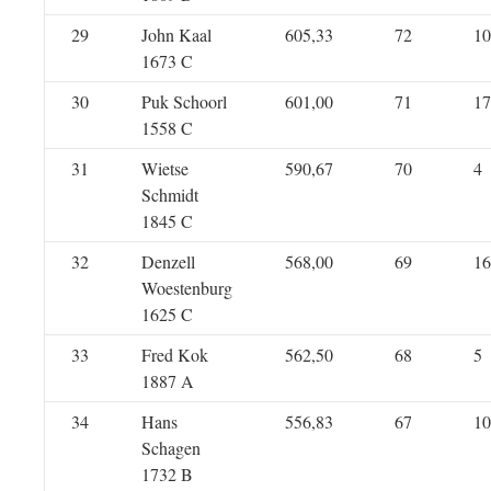
29
John Kaal
605,33
72
10
1673 C
30
Puk Schoorl
601,00
71
17
1558 C
31
Wietse
590,67
70
4
Schmidt
1845 C
32
Denzell
568,00
69
16
Woestenburg
1625 C
33
Fred Kok
562,50
68
5
1887 A
34
Hans
556,83
67
10
Schagen
1732 B