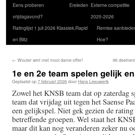
Eens proberen
Ereleden
Externe competitie
vrijdagavond?
2025-2026
Ratinglijst 1 juli 2026 Klassiek,Rapid
Remise aanbiede
en Blitz
Hoe?
←
Wouter wint met mooi dame-offer!
96 deelnem
1e en 2e team spelen gelijk en
Geplaatst op
7 februari 2026
door
Hans Leeuwerik
Zowel het KNSB team dat op zaterdag s
team dat vrijdag uit tegen het Saense P
een gelijkspel. Niet gek gezien de rating
betreffende groepen. Wel staat het KN
maar dit kan nog veranderen zeker nu o