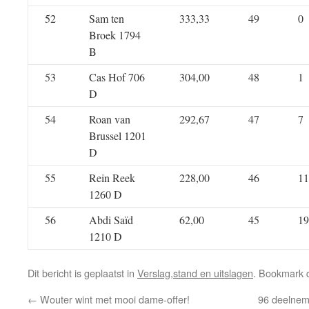
52
Sam ten
333,33
49
0
Broek 1794
B
53
Cas Hof 706
304,00
48
1
D
54
Roan van
292,67
47
7
Brussel 1201
D
55
Rein Reek
228,00
46
11
1260 D
56
Abdi Saïd
62,00
45
19
1210 D
Dit bericht is geplaatst in
Verslag,stand en uitslagen
. Bookmark
←
Wouter wint met mooi dame-offer!
96 deelnem