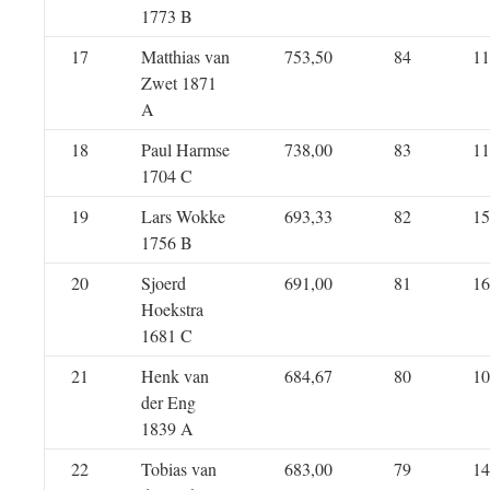
1773 B
17
Matthias van
753,50
84
11
Zwet 1871
A
18
Paul Harmse
738,00
83
11
1704 C
19
Lars Wokke
693,33
82
15
1756 B
20
Sjoerd
691,00
81
16
Hoekstra
1681 C
21
Henk van
684,67
80
10
der Eng
1839 A
22
Tobias van
683,00
79
14