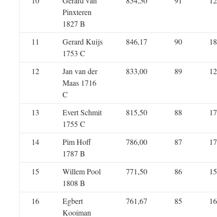
10
Gerard van
854,50
91
12
Pinxteren
1827 B
11
Gerard Kuijs
846,17
90
18
1753 C
12
Jan van der
833,00
89
12
Maas 1716
C
13
Evert Schmit
815,50
88
17
1755 C
14
Pim Hoff
786,00
87
17
1787 B
15
Willem Pool
771,50
86
15
1808 B
16
Egbert
761,67
85
16
Kooiman