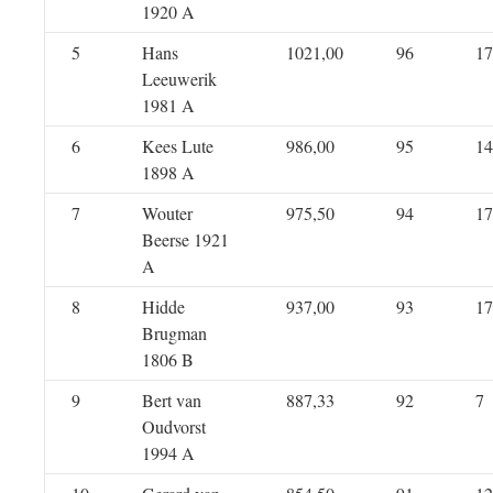
1920 A
5
Hans
1021,00
96
17
Leeuwerik
1981 A
6
Kees Lute
986,00
95
14
1898 A
7
Wouter
975,50
94
17
Beerse 1921
A
8
Hidde
937,00
93
17
Brugman
1806 B
9
Bert van
887,33
92
7
Oudvorst
1994 A