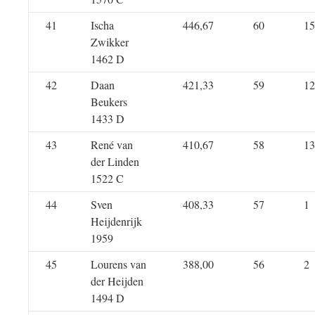
41
Ischa
446,67
60
15
Zwikker
1462 D
42
Daan
421,33
59
12
Beukers
1433 D
43
René van
410,67
58
13
der Linden
1522 C
44
Sven
408,33
57
1
Heijdenrijk
1959
45
Lourens van
388,00
56
2
der Heijden
1494 D