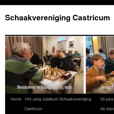
Ga
naar
Schaakvereniging Castricum
de
inhoud
Home
100-Jarig Jubileum Schaakvereniging
55 plus
Castricum
de sta