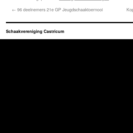
←
96 deelnemers 21e GP Jeugdschaaktoernooi
Kop
Schaakvereniging Castricum