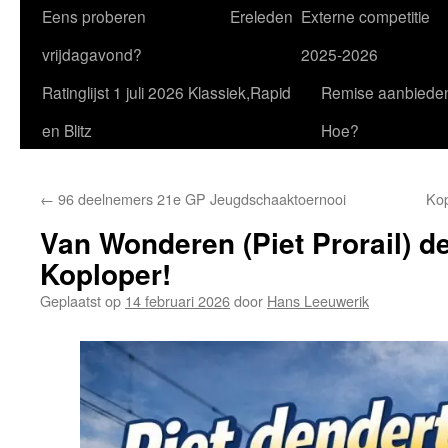
Eens proberen
Ereleden
Externe competitie
vrijdagavond?
2025-2026
Ratinglijst 1 juli 2026 Klassiek,Rapid
Remise aanbiede
en Blitz
Hoe?
←
96 deelnemers 21e GP Jeugdschaaktoernooi
Kop
Van Wonderen (Piet Prorail) d
Koploper!
Geplaatst op
14 februari 2026
door
Hans Leeuwerik