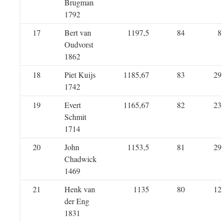
Brugman
1792
17
Bert van
1197,5
84
8
Oudvorst
1862
18
Piet Kuijs
1185,67
83
29
1742
19
Evert
1165,67
82
23
Schmit
1714
20
John
1153,5
81
29
Chadwick
1469
21
Henk van
1135
80
12
der Eng
1831