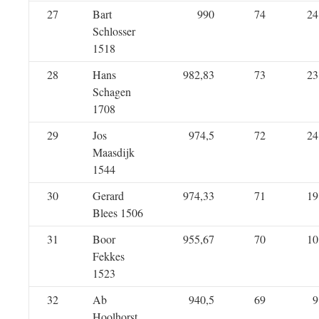
27
Bart
990
74
24
Schlosser
1518
28
Hans
982,83
73
23
Schagen
1708
29
Jos
974,5
72
24
Maasdijk
1544
30
Gerard
974,33
71
19
Blees 1506
31
Boor
955,67
70
10
Fekkes
1523
32
Ab
940,5
69
9
Hoolhorst