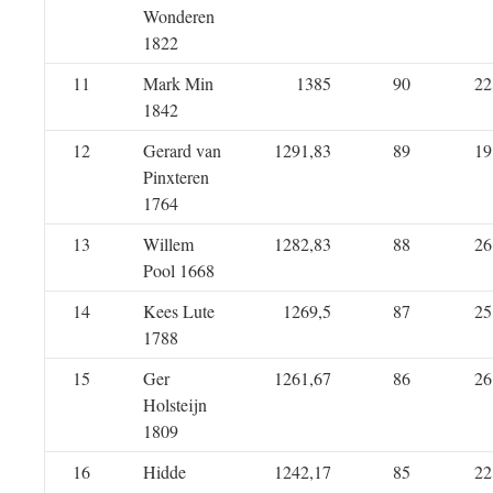
Wonderen
1822
11
Mark Min
1385
90
22
1842
12
Gerard van
1291,83
89
19
Pinxteren
1764
13
Willem
1282,83
88
26
Pool 1668
14
Kees Lute
1269,5
87
25
1788
15
Ger
1261,67
86
26
Holsteijn
1809
16
Hidde
1242,17
85
22