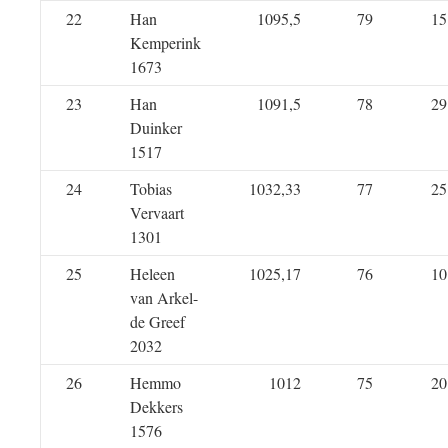
22
Han
1095,5
79
15
Kemperink
1673
23
Han
1091,5
78
29
Duinker
1517
24
Tobias
1032,33
77
25
Vervaart
1301
25
Heleen
1025,17
76
10
van Arkel-
de Greef
2032
26
Hemmo
1012
75
20
Dekkers
1576