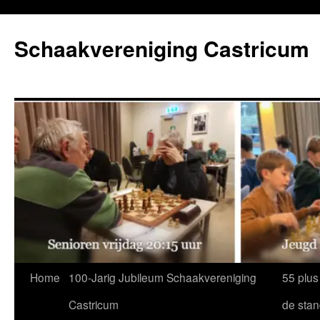
Ga
naar
Schaakvereniging Castricum
de
inhoud
Home
100-Jarig Jubileum Schaakvereniging
55 plus
Castricum
de sta