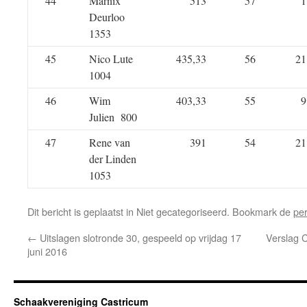
44
Marnix
513
57
1
Deurloo
1353
45
Nico Lute
435,33
56
21
1004
46
Wim
403,33
55
9
Julien 800
47
Rene van
391
54
21
der Linden
1053
Dit bericht is geplaatst in Niet gecategoriseerd. Bookmark de
pe
←
Uitslagen slotronde 30, gespeeld op vrijdag 17
Verslag C
juni 2016
Schaakvereniging Castricum