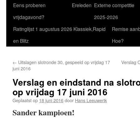
Eens proberen
Ereleden
Externe competitie
vrijdagavond?
2025-2026
Ratinglijst 1 augustus 2026 Klassiek,Rapid
Remise aan
en Blitz
Hoe?
←
Uitslagen slotronde 30, gespeeld op vrijdag 17
Verslag C
juni 2016
Verslag en eindstand na slotr
op vrijdag 17 juni 2016
Geplaatst op
18 juni 2016
door
Hans Leeuwerik
Sander kampioen!