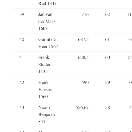
Riel 1347
39
Jan van
716
62
11
der Maas
1603
40
Garmt de
687,5
61
6
Heer 1567
41
Frank
628,5
60
15
Sluiter
1135
42
Henk
590
59
0
Vaessen
1560
43
Noam
556,67
58
4
Benjacov
845