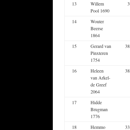
13
Willem
3
Pool 1690
14
Wouter
Beerse
1864
15
Gerard van
38
Pinxteren
1754
16
Heleen
38
van Arkel-
de Greef
2064
17
Hidde
Brugman
1776
18
Hemmo
33