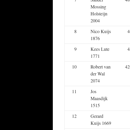
Mossing
Holsteijn
2004
8
Nico Kuijs
4
1876
9
Kees Lute
4
1771
10
Robert van
42
der Wal
2074
11
Jos
Maasdijk
1515
12
Gerard
Kuijs 1669