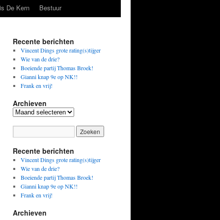
is De Kern
Bestuur
Recente berichten
Vincent Dings grote rating(s)tijger
Wie van de drie?
Boeiende partij Thomas Broek!
Gianni knap 9e op NK!!
Frank en vrij!
Archieven
Archieven
Recente berichten
Vincent Dings grote rating(s)tijger
Wie van de drie?
Boeiende partij Thomas Broek!
Gianni knap 9e op NK!!
Frank en vrij!
Archieven