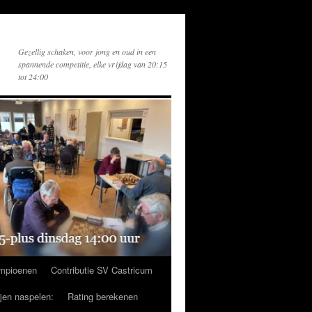
Gezellig schaken, voor jong en oud in een
spannende competitie, elke vrijdag van 20:15
tot 24:00
mpioenen
Contributie SV Castricum
ijen naspelen:
Rating berekenen