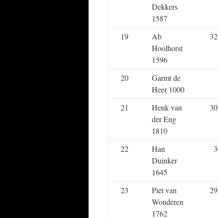
Dekkers
1587
19
Ab
32
Hoolhorst
1596
20
Garmt de
Heer 1000
21
Henk van
30
der Eng
1810
22
Han
3
Duinker
1645
23
Piet van
29
Wonderen
1762