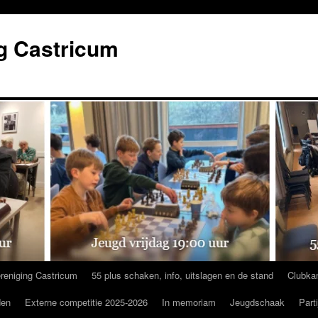
g Castricum
reniging Castricum
55 plus schaken, info, uitslagen en de stand
Clubka
den
Externe competitie 2025-2026
In memoriam
Jeugdschaak
Part