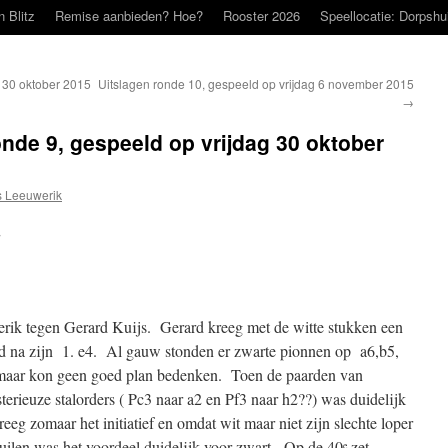
n Blitz
Remise aanbieden? Hoe?
Rooster 2026
Speellocatie: Dorpshu
g 30 oktober 2015
Uitslagen ronde 10, gespeeld op vrijdag 6 november 2015
→
onde 9, gespeeld op vrijdag 30 oktober
 Leeuwerik
.
ik tegen Gerard Kuijs. Gerard kreeg met de witte stukken een
d na zijn 1. e4. Al gauw stonden er zwarte pionnen op a6,b5,
, maar kon geen goed plan bedenken. Toen de paarden van
rieuze stalorders ( Pc3 naar a2 en Pf3 naar h2??) was duidelijk
eeg zomaar het initiatief en omdat wit maar niet zijn slechte loper
ruilen was het voordeel duidelijk voor zwart. Op de 40
zet
e