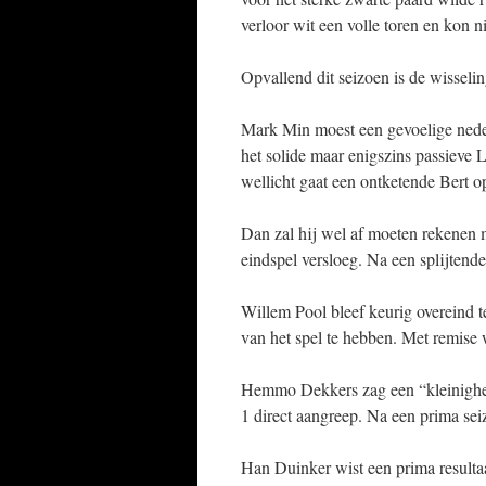
verloor wit een volle toren en kon n
Opvallend dit seizoen is de wisseli
Mark Min moest een gevoelige neder
het solide maar enigszins passieve
wellicht gaat een ontketende Bert o
Dan zal hij wel af moeten rekenen 
eindspel versloeg. Na een splijten
Willem Pool bleef keurig overeind t
van het spel te hebben. Met remise
Hemmo Dekkers zag een “kleinighei
1 direct aangreep. Na een prima se
Han Duinker wist een prima resultaa