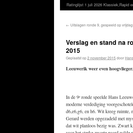
Ratinglijst 1 juli 2026 Klassiek,Rapid e
←
Uitslagen ronde 9, gespeeld op vrijda
Verslag en stand na r
2015
Geplaatst op
2 november 2015
door
Hans
Leeuwerik weer even hoogvlieger
In de 9
ronde speelde Hans Leeuwer
e
moderne verdediging voorgeschotel
d6,e6,g6, en h6. Wit kreeg ruimte
Gerard werden opgezadeld met myste
dat wit planloos bezig was. Zwart kr
voor het sterke zwarte paard wilde 