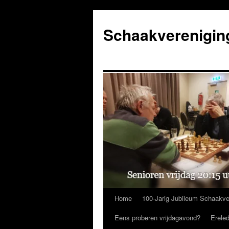
Ga
naar
Schaakverenigin
de
inhoud
Home
100-Jarig Jubileum Schaakve
Eens proberen vrijdagavond?
Erele