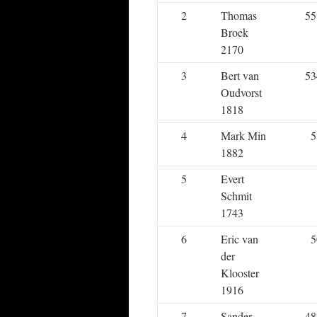
2
Thomas
55
Broek
2170
3
Bert van
53
Oudvorst
1818
4
Mark Min
5
1882
5
Evert
Schmit
1743
6
Eric van
5
der
Klooster
1916
7
Sander
48