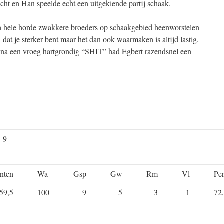
icht en Han speelde echt een uitgekiende partij schaak.
 hele horde zwakkere broeders op schaakgebied heenworstelen
n dat je sterker bent maar het dan ook waarmaken is altijd lastig.
na een vroeg hartgrondig “SHIT” had Egbert razendsnel een
e 9
nten
Wa
Gsp
Gw
Rm
Vl
Pe
59,5
100
9
5
3
1
72