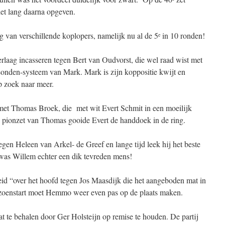
iet lang daarna opgeven.
ng van verschillende koplopers, namelijk nu al de 5
in 10 ronden!
e
laag incasseren tegen Bert van Oudvorst, die wel raad wist met
 Londen-systeem van Mark. Mark is zijn koppositie kwijt en
p zoek naar meer.
met Thomas Broek, die met wit Evert Schmit in een moeilijk
de pionzet van Thomas gooide Evert de handdoek in de ring.
egen Heleen van Arkel- de Greef en lange tijd leek hij het beste
 was Willem echter een dik tevreden mens!
d “over het hoofd tegen Jos Maasdijk die het aangeboden mat in
izoenstart moet Hemmo weer even pas op de plaats maken.
t te behalen door Ger Holsteijn op remise te houden. De partij