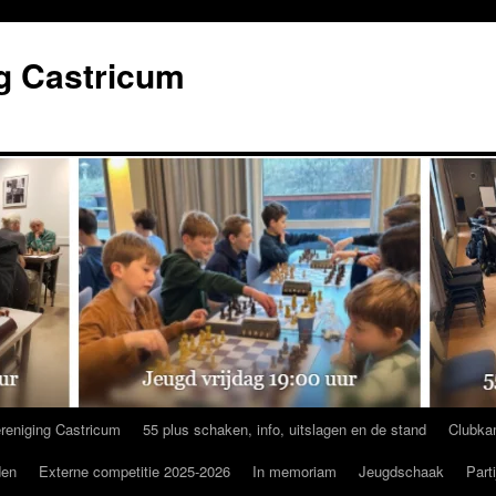
g Castricum
reniging Castricum
55 plus schaken, info, uitslagen en de stand
Clubka
den
Externe competitie 2025-2026
In memoriam
Jeugdschaak
Part