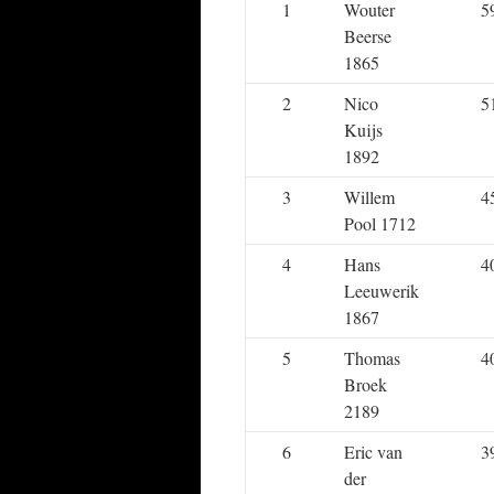
1
Wouter
5
Beerse
1865
2
Nico
5
Kuijs
1892
3
Willem
4
Pool 1712
4
Hans
4
Leeuwerik
1867
5
Thomas
4
Broek
2189
6
Eric van
3
der