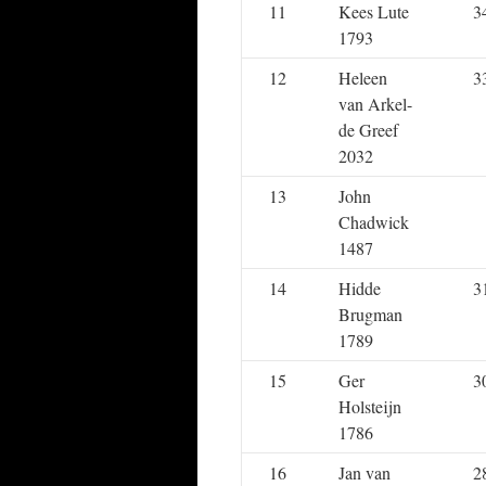
11
Kees Lute
3
1793
12
Heleen
3
van Arkel-
de Greef
2032
13
John
Chadwick
1487
14
Hidde
3
Brugman
1789
15
Ger
3
Holsteijn
1786
16
Jan van
2