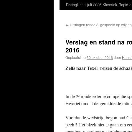
Ratinglijst 1 juli 2026 Klassiek,Rapid e
←
Uitslagen ronde 8, gespeeld op vrijda
Verslag en stand na r
2016
Geplaatst op
30 oktober 2016
door
Hans 
Zelfs naar Texel reizen de schaa
In de 2
ronde externe competitie sp
e
Favoriet omdat de gemiddelde ratin
Voordat de wedstrijd begon had Cas
pech!! Het bleek niet te gaan om e
opening waardoor water binnen stro