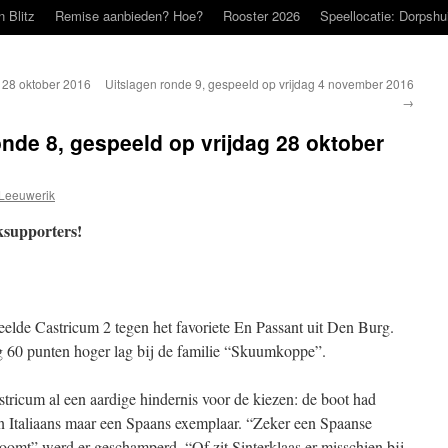
n Blitz
Remise aanbieden? Hoe?
Rooster 2026
Speellocatie: Dorpshu
g 28 oktober 2016
Uitslagen ronde 9, gespeeld op vrijdag 4 november 2016
→
onde 8, gespeeld op vrijdag 28 oktober
Leeuwerik
ksupporters!
eelde Castricum 2 tegen het favoriete En Passant uit Den Burg.
g 60 punten hoger lag bij de familie “Skuumkoppe”.
tricum al een aardige hindernis voor de kiezen: de boot had
en Italiaans maar een Spaans exemplaar. “Zeker een Spaanse
omt” werd er geschamperd. “Of zit Sinterklaas er misschien bij