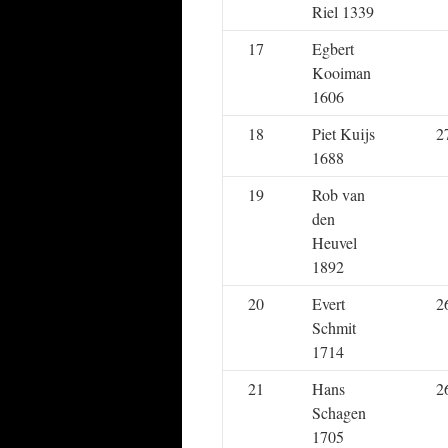
Riel 1339
17
Egbert
Kooiman
1606
18
Piet Kuijs
2
1688
19
Rob van
den
Heuvel
1892
20
Evert
2
Schmit
1714
21
Hans
2
Schagen
1705