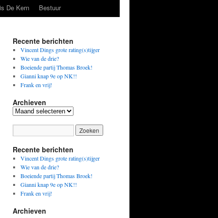
is De Kern
Bestuur
Recente berichten
Vincent Dings grote rating(s)tijger
Wie van de drie?
Boeiende partij Thomas Broek!
Gianni knap 9e op NK!!
Frank en vrij!
Archieven
Archieven
Recente berichten
Vincent Dings grote rating(s)tijger
Wie van de drie?
Boeiende partij Thomas Broek!
Gianni knap 9e op NK!!
Frank en vrij!
Archieven