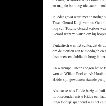
en mag de boot nog niet aankomen? 
In ieder geval werd met de nodige v
Texel. Gerard Kuijs verloor, Gerard
nog een Texelse Gerard verloor was 
Gerard want ze vallen om bij bosj
Fantastisch was het echter, dat de 
om de mensen aan te moedigen en t
deze mensen clubliefde hoog in het
En warempel, ineens begon het te 
won en Willem Pool en Ab Hoolhors
Hidde zijn gewonnen staande partij 
Als laatste was Hidde bezig en hal
turboseconden miste Hidde een laats
Ongelooflijk spannend was het en de