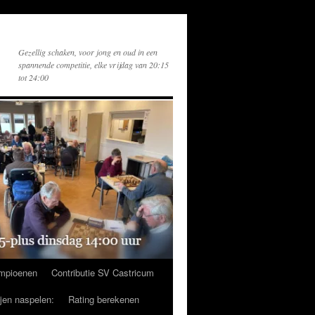
Gezellig schaken, voor jong en oud in een
spannende competitie, elke vrijdag van 20:15
tot 24:00
mpioenen
Contributie SV Castricum
ijen naspelen:
Rating berekenen