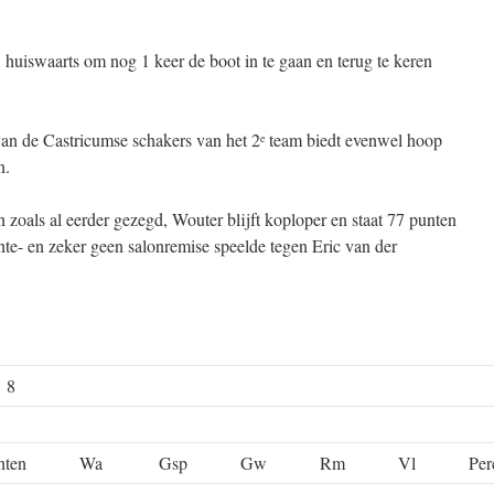
huiswaarts om nog 1 keer de boot in te gaan en terug te keren
van de Castricumse schakers van het 2
team biedt evenwel hoop
e
n.
 zoals al eerder gezegd, Wouter blijft koploper en staat 77 punten
nte- en zeker geen salonremise speelde tegen Eric van der
e 8
nten
Wa
Gsp
Gw
Rm
Vl
Per