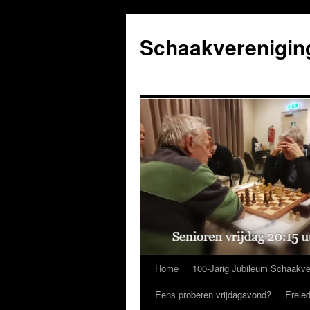
Ga
naar
Schaakverenigin
de
inhoud
Home
100-Jarig Jubileum Schaakve
Eens proberen vrijdagavond?
Erele