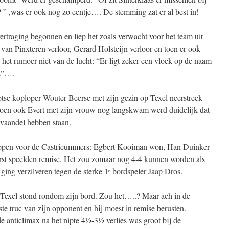
” ,was er ook nog zo eentje…. De stemming zat er al best in!
ertraging begonnen en liep het zoals verwacht voor het team uit
 van Pinxteren verloor, Gerard Holsteijn verloor en toen er ook
het rumoer niet van de lucht: “Er ligt zeker een vloek op de naam
es”….
trotse koploper Wouter Beerse met zijn gezin op Texel neerstreek
oen ook Evert met zijn vrouw nog langskwam werd duidelijk dat
 vaandel hebben staan.
lopen voor de Castricummers: Egbert Kooiman won, Han Duinker
t speelden remise. Het zou zomaar nog 4-4 kunnen worden als
ging verzilveren tegen de sterke 1
bordspeler Jaap Dros.
e
f Texel stond rondom zijn bord. Zou het…..? Maar ach in de
te truc van zijn opponent en hij moest in remise berusten.
 anticlimax na het nipte 4½-3½ verlies was groot bij de