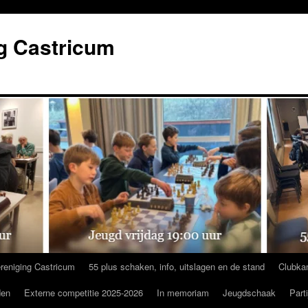
g Castricum
reniging Castricum
55 plus schaken, info, uitslagen en de stand
Clubka
den
Externe competitie 2025-2026
In memoriam
Jeugdschaak
Part