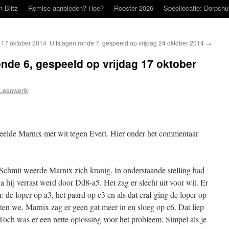
n Blitz
Remise aanbieden? Hoe?
Rooster 2026
Speellocatie: Dorpshu
g 17 oktober 2014
Uitslagen ronde 7, gespeeld op vrijdag 24 oktober 2014
→
onde 6, gespeeld op vrijdag 17 oktober
Leeuwerik
speelde Marnix met wit tegen Evert. Hier onder het commentaar
Schmit weerde Marnix zich kranig. In onderstaande stelling had
 hij verrast werd door Dd8-a5. Het zag er slecht uit voor wit. Er
 de loper op a3, het paard op c3 en als dat eraf ging de loper op
ten we. Marnix zag er geen gat meer in en sloeg op c6. Dat liep
Toch was er een nette oplossing voor het probleem. Simpel als je