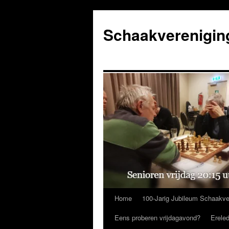
Ga
naar
Schaakverenigin
de
inhoud
Home
100-Jarig Jubileum Schaakve
Eens proberen vrijdagavond?
Erele