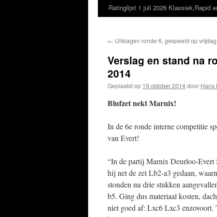
Ratinglijst 1 juli 2026 Klassiek,Rapid e
←
Uitslagen ronde 6, gespeeld op vrijda
Verslag en stand na r
2014
Geplaatst op
19 oktober 2014
door
Hans 
Blufzet nekt Marnix!
In de 6e ronde interne competitie 
van Evert!
“In de partij Marnix Deurloo-Evert 
hij net de zet Lb2-a3 gedaan, waarna
stonden nu drie stukken aangevallen:
b5. Ging dus materiaal kosten, dach
niet goed af: Lxc6 Lxc3 enzovoort. 