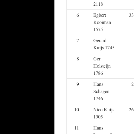
2118
6
Egbert
33
Kooiman
1575
7
Gerard
Kuijs 1745
8
Ger
Holsteijn
1786
9
Hans
2
Schagen
1746
10
Nico Kuijs
26
1905
11
Hans