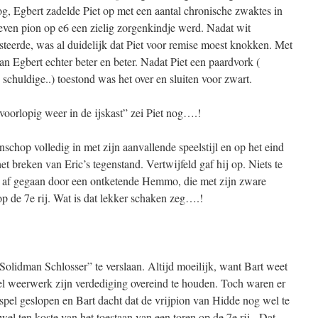
og, Egbert zadelde Piet op met een aantal chronische zwaktes in
leven pion op e6 een zielig zorgenkindje werd. Nadat wit
steerde, was al duidelijk dat Piet voor remise moest knokken. Met
van Egbert echter beter en beter. Nadat Piet een paardvork (
schuldige..) toestond was het over en sluiten voor zwart.
oorlopig weer in de ijskast” zei Piet nog….!
hop volledig in met zijn aanvallende speelstijl en op het eind
et breken van Eric’s tegenstand. Vertwijfeld gaf hij op. Niets te
ar af gegaan door een ontketende Hemmo, die met zijn zware
p de 7e rij. Wat is dat lekker schaken zeg….!
lidman Schlosser” te verslaan. Altijd moeilijk, want Bart weet
eel weerwerk zijn verdediging overeind te houden. Toch waren er
 spel geslopen en Bart dacht dat de vrijpion van Hidde nog wel te
el ten koste van het toestaan van een toren op de 7e rij. Dat