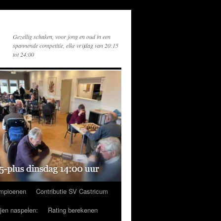
Gezellig schaken, voor jong en oud in een
spannende competitie, elke vrijdag van 20:15
tot 24:00
mpioenen
Contributie SV Castricum
ijen naspelen:
Rating berekenen