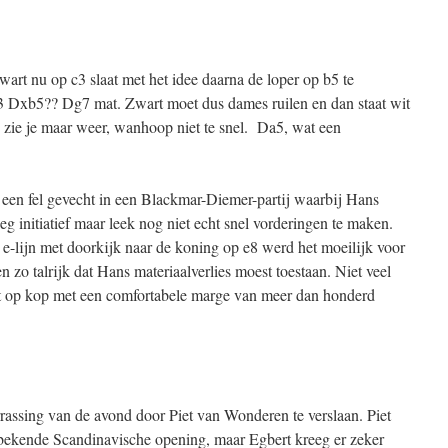
rt nu op c3 slaat met het idee daarna de loper op b5 te
xc3 Dxb5?? Dg7 mat. Zwart moet dus dames ruilen en dan staat wit
Zo zie je maar weer, wanhoop niet te snel. Da5, wat een
een fel gevecht in een Blackmar-Diemer-partij waarbij Hans
g initiatief maar leek nog niet echt snel vorderingen te maken.
 e-lijn met doorkijk naar de koning op e8 werd het moeilijk voor
 zo talrijk dat Hans materiaalverlies moest toestaan. Niet veel
aat op kop met een comfortabele marge van meer dan honderd
assing van de avond door Piet van Wonderen te verslaan. Piet
bekende Scandinavische opening, maar Egbert kreeg er zeker