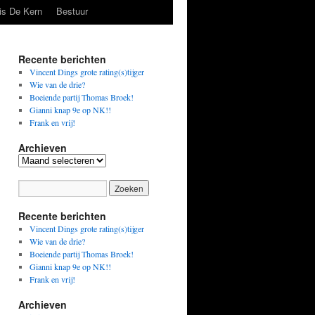
is De Kern
Bestuur
Recente berichten
Vincent Dings grote rating(s)tijger
Wie van de drie?
Boeiende partij Thomas Broek!
Gianni knap 9e op NK!!
Frank en vrij!
Archieven
Archieven
Recente berichten
Vincent Dings grote rating(s)tijger
Wie van de drie?
Boeiende partij Thomas Broek!
Gianni knap 9e op NK!!
Frank en vrij!
Archieven