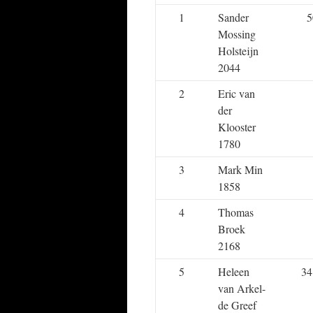
1
Sander
5
Mossing
Holsteijn
2044
2
Eric van
der
Klooster
1780
3
Mark Min
1858
4
Thomas
Broek
2168
5
Heleen
34
van Arkel-
de Greef