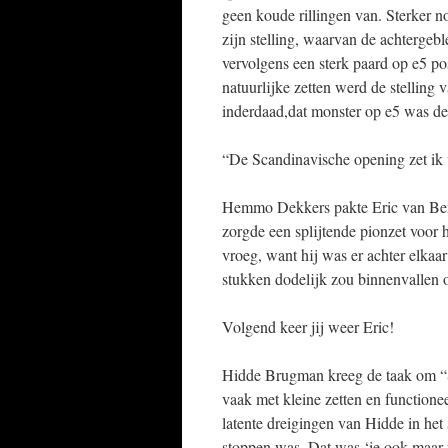
geen koude rillingen van. Sterker n
zijn stelling, waarvan de achtergeb
vervolgens een sterk paard op e5 po
natuurlijke zetten werd de stelling 
inderdaad,dat monster op e5 was de 
“De Scandinavische opening zet ik v
Hemmo Dekkers pakte Eric van Bensc
zorgde een splijtende pionzet voor h
vroeg, want hij was er achter elka
stukken dodelijk zou binnenvallen o
Volgend keer jij weer Eric!
Hidde Brugman kreeg de taak om “So
vaak met kleine zetten en function
latente dreigingen van Hidde in het
stoppen was. Dat was ‘ie ook maar w