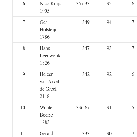
6
Nico Kuijs
357,33
95
6
1905
7
Ger
349
94
7
Holsteijn
1786
8
Hans
347
93
7
Leeuwerik
1826
9
Heleen
342
92
6
van Arkel-
de Greef
2118
10
Wouter
336,67
91
5
Beerse
1883
11
Gerard
333
90
7