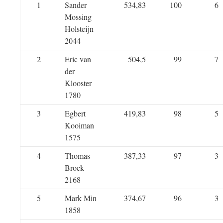
1
Sander
534,83
100
6
Mossing
Holsteijn
2044
2
Eric van
504,5
99
7
der
Klooster
1780
3
Egbert
419,83
98
5
Kooiman
1575
4
Thomas
387,33
97
3
Broek
2168
5
Mark Min
374,67
96
3
1858