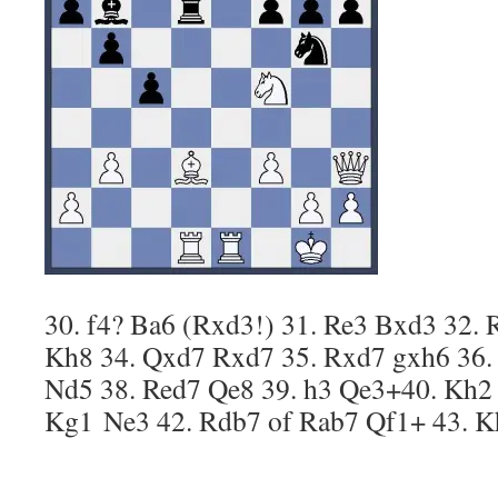
30. f4? Ba6 (Rxd3!) 31. Re3 Bxd3 32.
Kh8 34. Qxd7 Rxd7 35. Rxd7 gxh6 36.
Nd5 38. Red7 Qe8 39. h3 Qe3+40. Kh2
Kg1 Ne3 42. Rdb7 of Rab7 Qf1+ 43. 