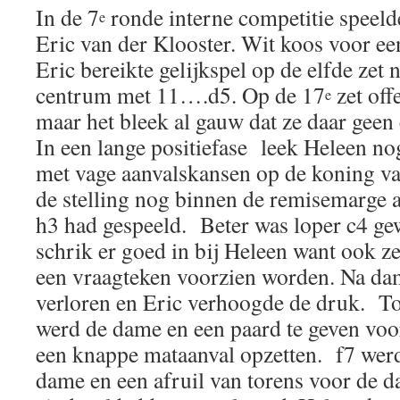
In de 7
ronde interne competitie speeld
e
Eric van der Klooster. Wit koos voor een
Eric bereikte gelijkspel op de elfde zet 
centrum met 11….d5. Op de 17
zet off
e
maar het bleek al gauw dat ze daar geen
In een lange positiefase leek Heleen no
met vage aanvalskansen op de koning van
de stelling nog binnen de remisemarge 
h3 had gespeeld. Beter was loper c4 gew
schrik er goed in bij Heleen want ook z
een vraagteken voorzien worden. Na dam
verloren en Eric verhoogde de druk. T
werd de dame en een paard te geven voo
een knappe mataanval opzetten. f7 wer
dame en een afruil van torens voor de 