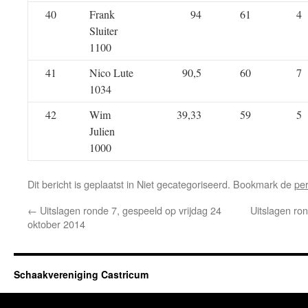
40
Frank
94
61
4
Sluiter
1100
41
Nico Lute
90,5
60
7
1034
42
Wim
39,33
59
5
Julien
1000
Dit bericht is geplaatst in Niet gecategoriseerd. Bookmark de
pe
←
Uitslagen ronde 7, gespeeld op vrijdag 24
Uitslagen ron
oktober 2014
Schaakvereniging Castricum