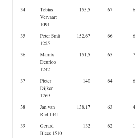
34
Tobias
155,5
67
6
Vervaart
1091
35
Peter Smit
152,67
66
6
1255
36
Marnix
151,5
65
7
Deurloo
1242
37
Pieter
140
64
6
Dijker
1269
38
Jan van
138,17
63
4
Riel 1441
39
Gerard
132
62
1
Blees 1510