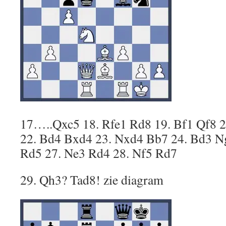
17…..Qxc5 18. Rfe1 Rd8 19. Bf1 Qf8 2
22. Bd4 Bxd4 23. Nxd4 Bb7 24. Bd3 Ng
Rd5 27. Ne3 Rd4 28. Nf5 Rd7
29. Qh3? Tad8! zie diagram