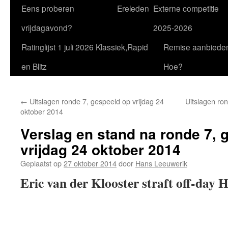
Eens proberen
Ereleden
Externe competitie
vrijdagavond?
2025-2026
Ratinglijst 1 juli 2026 Klassiek,Rapid
Remise aanbiede
en Blitz
Hoe?
←
Uitslagen ronde 7, gespeeld op vrijdag 24
Uitslagen ron
oktober 2014
Verslag en stand na ronde 7, 
vrijdag 24 oktober 2014
Geplaatst op
27 oktober 2014
door
Hans Leeuwerik
Eric van der Klooster straft off-day H