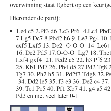
overwinning staat Egbert op een keurige
Hieronder de partij:
1.e4 c5 2.Pf3 d6 3.c3 Pf6 4.Lc4 Pbd
7.Lg5 Dc7 8.Pbd2 h6 9. Le3 Pg4 10. 
exf5 Lxf5 13. De2 O-O-O 14. Le6+
16. De2 Pd5 17.O-O-O Lg7 18. The1
Lxf4 gxf4 21. Ped2 e5 22. h3 Pf6 23
25. Kb1 Pd7 26. Ph4 d5 27.Pd2 Tg8 
Tg7 30. Ph2 h5 31. Pd2f3 Tdg8 32.P
34. Dd2 le5 35. f3 e3 36. De2 c4 37.
39. Tc1 Pc5 40. Pf1 Kb7 41. g4 a5 4
Pd3 en niet veel later 0-1