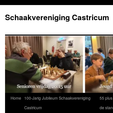
Ga
naar
Schaakvereniging Castricum
de
inhoud
Home
100-Jarig Jubileum Schaakvereniging
55 plus
Castricum
de sta