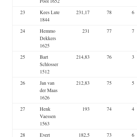
Pool 1652
23
Kees Lute
231,17
78
6
1844
24
Hemmo
231
77
7
Dekkers
1625
25
Bart
214,83
76
3
Schlosser
1512
26
Jan van
212,83
75
5
der Maas
1626
27
Henk
193
74
4
Vaessen
1563
28
Evert
182,5
73
6