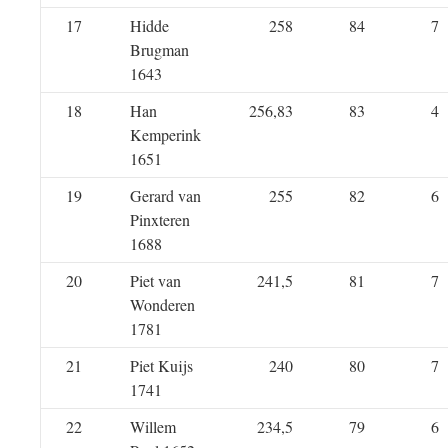
17
Hidde
258
84
7
Brugman
1643
18
Han
256,83
83
4
Kemperink
1651
19
Gerard van
255
82
6
Pinxteren
1688
20
Piet van
241,5
81
7
Wonderen
1781
21
Piet Kuijs
240
80
7
1741
22
Willem
234,5
79
6