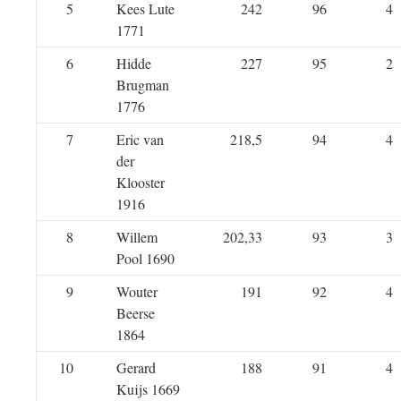
5
Kees Lute
242
96
4
1771
6
Hidde
227
95
2
Brugman
1776
7
Eric van
218,5
94
4
der
Klooster
1916
8
Willem
202,33
93
3
Pool 1690
9
Wouter
191
92
4
Beerse
1864
10
Gerard
188
91
4
Kuijs 1669