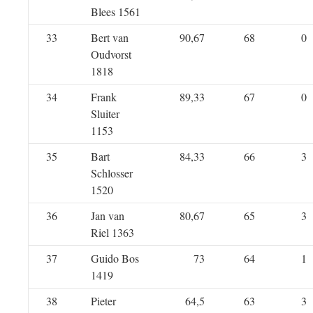
Blees 1561
33
Bert van
90,67
68
0
Oudvorst
1818
34
Frank
89,33
67
0
Sluiter
1153
35
Bart
84,33
66
3
Schlosser
1520
36
Jan van
80,67
65
3
Riel 1363
37
Guido Bos
73
64
1
1419
38
Pieter
64,5
63
3