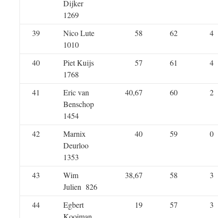
Dijker
1269
39
Nico Lute
58
62
4
1010
40
Piet Kuijs
57
61
4
1768
41
Eric van
40,67
60
2
Benschop
1454
42
Marnix
40
59
0
Deurloo
1353
43
Wim
38,67
58
3
Julien 826
44
Egbert
19
57
3
Kooiman