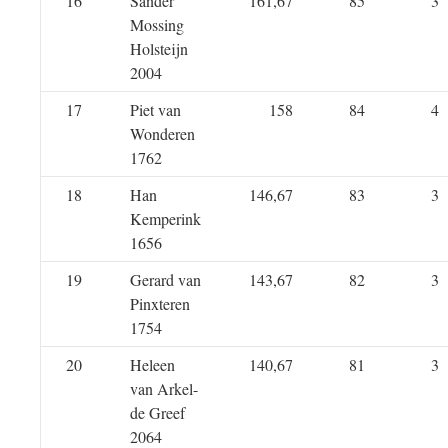
16
Sander
161,67
85
3
Mossing
Holsteijn
2004
17
Piet van
158
84
4
Wonderen
1762
18
Han
146,67
83
3
Kemperink
1656
19
Gerard van
143,67
82
3
Pinxteren
1754
20
Heleen
140,67
81
3
van Arkel-
de Greef
2064