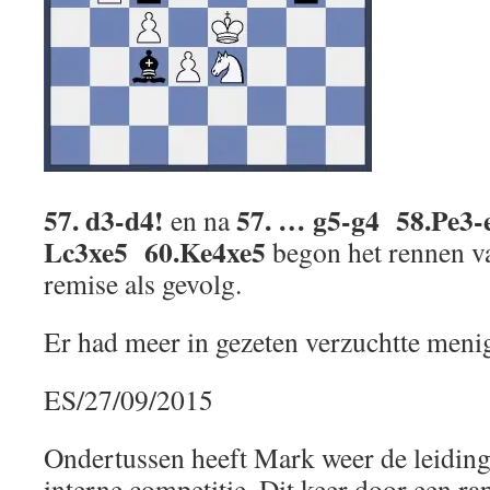
57. d3-d4!
57. … g5-g4 58.Pe3-
en na
Lc3xe5 60.Ke4xe5
begon het rennen v
remise als gevolg.
Er had meer in gezeten verzuchtte menig
ES/27/09/2015
Ondertussen heeft Mark weer de leidin
interne competitie. Dit keer door een r