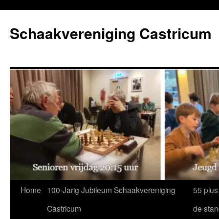
Ga
naar
Schaakvereniging Castricum
de
inhoud
Home
100-Jarig Jubileum Schaakvereniging
55 plus
Castricum
de sta