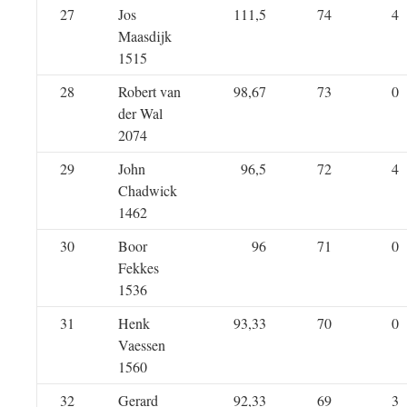
27
Jos
111,5
74
4
Maasdijk
1515
28
Robert van
98,67
73
0
der Wal
2074
29
John
96,5
72
4
Chadwick
1462
30
Boor
96
71
0
Fekkes
1536
31
Henk
93,33
70
0
Vaessen
1560
32
Gerard
92,33
69
3