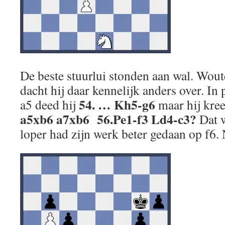
De beste stuurlui stonden aan wal. Wou
dacht hij daar kennelijk anders over. In 
54. … Kh5-g6
a5 deed hij
maar hij kre
a5xb6 a7xb6 56.Pe1-f3 Ld4-c3?
Dat w
loper had zijn werk beter gedaan op f6. 