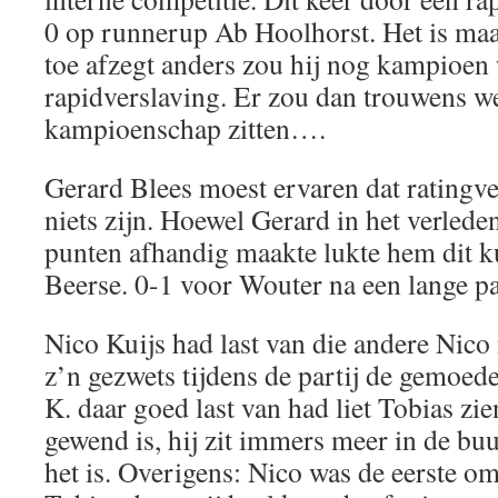
0 op runnerup Ab Hoolhorst. Het is maa
toe afzegt anders zou hij nog kampioen
rapidverslaving. Er zou dan trouwens we
kampioenschap zitten….
Gerard Blees moest ervaren dat ratingver
niets zijn. Hoewel Gerard in het verled
punten afhandig maakte lukte hem dit k
Beerse. 0-1 voor Wouter na een lange par
Nico Kuijs had last van die andere Nico
z’n gezwets tijdens de partij de gemoed
K. daar goed last van had liet Tobias zie
gewend is, hij zit immers meer in de buu
het is. Overigens: Nico was de eerste om