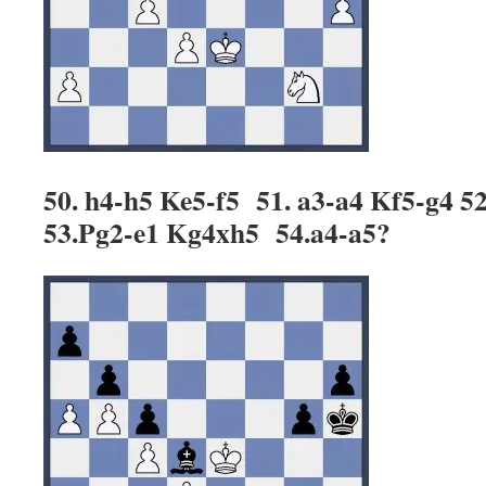
50. h4-h5 Ke5-f5 51. a3-a4 Kf5-g4 5
53.Pg2-e1 Kg4xh5 54.a4-a5?