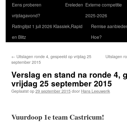
Eens proberen
Ereleden
Externe competitie
vrijdagavond?
2025-2026
Ratinglijst 1 juli 2026 Klassiek,Rapid
Remise aanbiede
en Blitz
Hoe?
←
Uitslagen ronde 4, gespeeld op vrijdag 25
Uitslagen r
september 2015
Verslag en stand na ronde 4, 
vrijdag 25 september 2015
Geplaatst op
29 september 2015
door
Hans Leeuwerik
Vuurdoop 1e team Castricum!