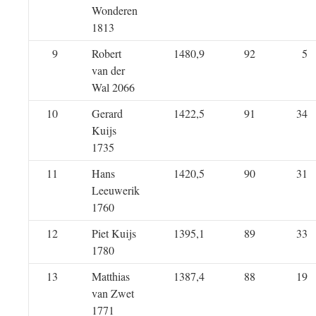
Wonderen
1813
9
Robert
1480,9
92
5
van der
Wal 2066
10
Gerard
1422,5
91
34
Kuijs
1735
11
Hans
1420,5
90
31
Leeuwerik
1760
12
Piet Kuijs
1395,1
89
33
1780
13
Matthias
1387,4
88
19
van Zwet
1771