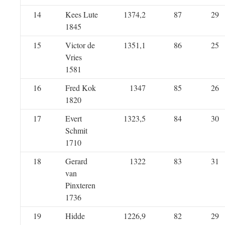
14
Kees Lute
1374,2
87
29
1845
15
Victor de
1351,1
86
25
Vries
1581
16
Fred Kok
1347
85
26
1820
17
Evert
1323,5
84
30
Schmit
1710
18
Gerard
1322
83
31
van
Pinxteren
1736
19
Hidde
1226,9
82
29