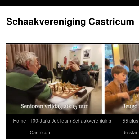
Ga
naar
Schaakvereniging Castricum
de
inhoud
Home
100-Jarig Jubileum Schaakvereniging
55 plus
Castricum
de sta