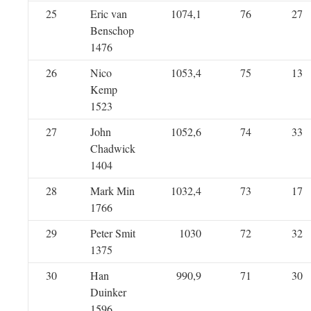
25
Eric van
1074,1
76
27
Benschop
1476
26
Nico
1053,4
75
13
Kemp
1523
27
John
1052,6
74
33
Chadwick
1404
28
Mark Min
1032,4
73
17
1766
29
Peter Smit
1030
72
32
1375
30
Han
990,9
71
30
Duinker
1596