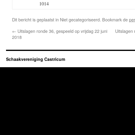
1014
Dit bericht is geplaatst in Niet gecategoriseerd. Bookmark de
pe
←
Uitslagen ronde 36, gespeeld op vrijdag 22 juni
Uitslagen 
2018
Schaakvereniging Castricum