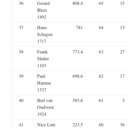
36
Gerard
808,4
65
15
Blees
1492
37
Hans
781
64
13
Schagen
1717
38
Frank
773,4
63
27
Sluiter
1103
39
Paul
698,6
62
17
Harmse
1537
40
Bert van
585,6
61
3
Oudvorst
1924
41
Nico Lute
223,5
60
36