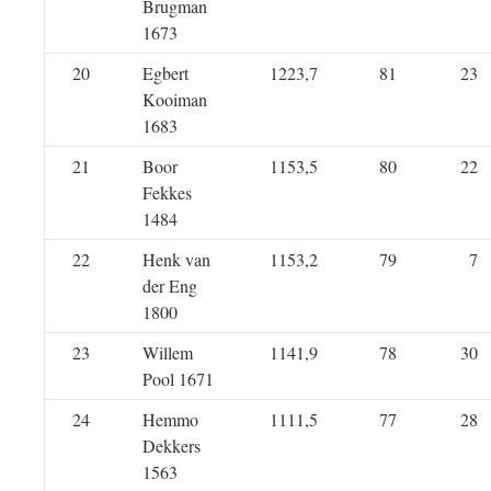
Brugman
1673
20
Egbert
1223,7
81
23
Kooiman
1683
21
Boor
1153,5
80
22
Fekkes
1484
22
Henk van
1153,2
79
7
der Eng
1800
23
Willem
1141,9
78
30
Pool 1671
24
Hemmo
1111,5
77
28
Dekkers
1563