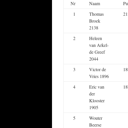
Nr
Naam
Pu
1
Thomas
21
Broek
2138
2
Heleen
van Arkel-
de Greef
2044
3
Victor de
18
Vries 1896
4
Eric van
18
der
Klooster
1905
5
Wouter
Beerse