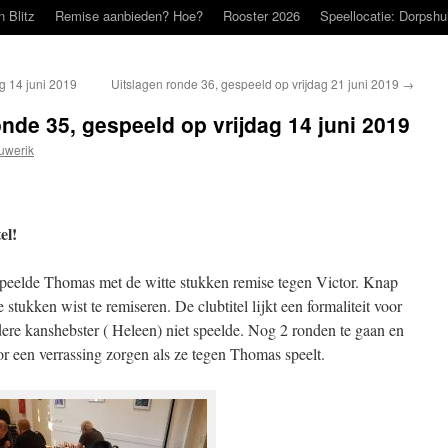
n Blitz
Remise aanbieden? Hoe?
Rooster 2026
Speellocatie: Dorpshu
g 14 juni 2019
Uitslagen ronde 36, gespeeld op vrijdag 21 juni 2019
→
nde 35, gespeeld op vrijdag 14 juni 2019
uwerik
el!
 speelde Thomas met de witte stukken remise tegen Victor. Knap
stukken wist te remiseren. De clubtitel lijkt een formaliteit voor
re kanshebster ( Heleen) niet speelde. Nog 2 ronden te gaan en
r een verrassing zorgen als ze tegen Thomas speelt.