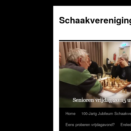
Ga
naar
Schaakverenigin
de
inhoud
Home
100-Jarig Jubileum Schaakve
Eens proberen vrijdagavond?
Erele