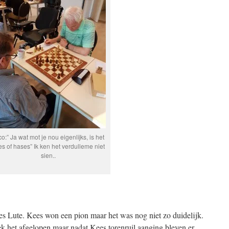
o:” Ja wat mot je nou eigenlijks, is het
s of hases” Ik ken het verdulleme niet
sien..
 Lute. Kees won een pion maar het was nog niet zo duidelijk.
 het afgelopen maar nadat Kees torenruil aanging bleven er