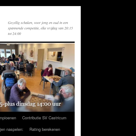
Gezellig schaken, voor jong en oud in een
spannende competitie, elke vrijdag van 20:15
tot 24:00
mpioenen
Contributie SV Castricum
ijen naspelen:
Rating berekenen