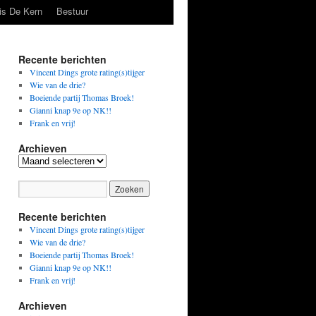
is De Kern
Bestuur
Recente berichten
Vincent Dings grote rating(s)tijger
Wie van de drie?
Boeiende partij Thomas Broek!
Gianni knap 9e op NK!!
Frank en vrij!
Archieven
Archieven
Recente berichten
Vincent Dings grote rating(s)tijger
Wie van de drie?
Boeiende partij Thomas Broek!
Gianni knap 9e op NK!!
Frank en vrij!
Archieven