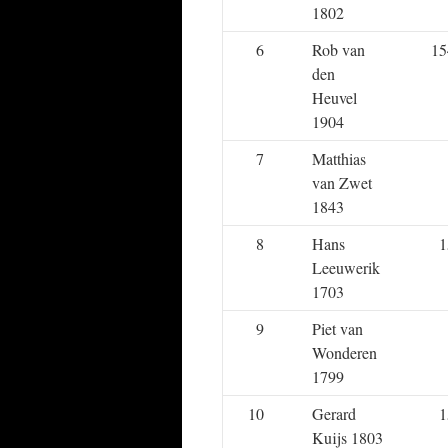
1802
6
Rob van
15
den
Heuvel
1904
7
Matthias
van Zwet
1843
8
Hans
1
Leeuwerik
1703
9
Piet van
Wonderen
1799
10
Gerard
1
Kuijs 1803