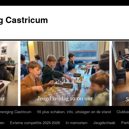
g Castricum
reniging Castricum
55 plus schaken, info, uitslagen en de stand
Clubka
den
Externe competitie 2025-2026
In memoriam
Jeugdschaak
Part