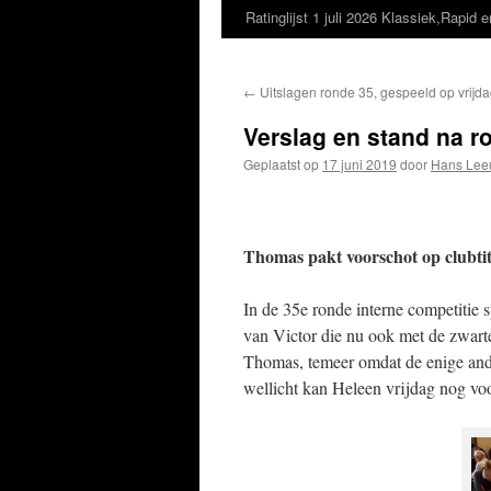
Ratinglijst 1 juli 2026 Klassiek,Rapid e
←
Uitslagen ronde 35, gespeeld op vrijda
Verslag en stand na ro
Geplaatst op
17 juni 2019
door
Hans Lee
Thomas pakt voorschot op clubtit
In de 35e ronde interne competitie
van Victor die nu ook met de zwarte 
Thomas, temeer omdat de enige ande
wellicht kan Heleen vrijdag nog voo