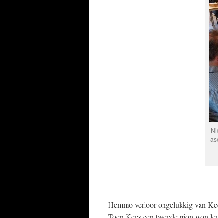
Nic
ase
Hemmo verloor ongelukkig van Kees
Toen Kees een tweede pion won leek