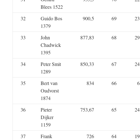
Blees 1522
32
Guido Bos
900,5
69
23
1379
33
John
877,83
68
29
Chadwick
1395
34
Peter Smit
850,33
67
24
1289
35
Bert van
834
66
6
Oudvorst
1874
36
Pieter
753,67
65
24
Dijker
1159
37
Frank
726
64
19