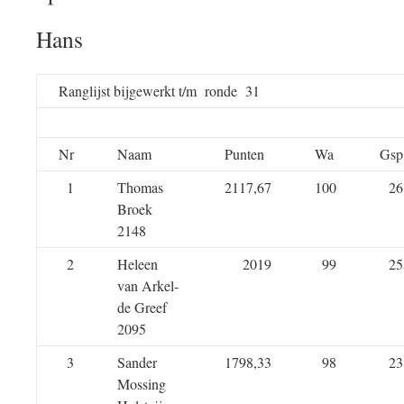
Hans
Ranglijst bijgewerkt t/m ronde 31
Nr
Naam
Punten
Wa
Gsp
1
Thomas
2117,67
100
26
Broek
2148
2
Heleen
2019
99
25
van Arkel-
de Greef
2095
3
Sander
1798,33
98
23
Mossing