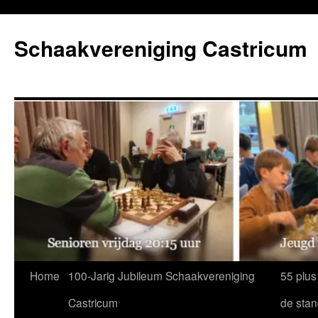
Ga
naar
Schaakvereniging Castricum
de
inhoud
Home
100-Jarig Jubileum Schaakvereniging
55 plus
Castricum
de sta