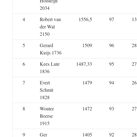
Holsteijn
2034
4
Robert van
1556,5
97
13
der Wal
2150
5
Gerard
1509
96
28
Kuijs 1736
6
Kees Lute
1487,33
95
27
1836
7
Evert
1479
94
26
Schmit
1828
8
Wouter
1472
93
27
Beerse
1915
9
Ger
1405
92
28