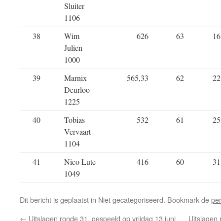
Sluiter
1106
38
Wim
626
63
16
Julien
1000
39
Marnix
565,33
62
22
Deurloo
1225
40
Tobias
532
61
25
Vervaart
1104
41
Nico Lute
416
60
31
1049
Dit bericht is geplaatst in Niet gecategoriseerd. Bookmark de
pe
←
Uitslagen ronde 31, gespeeld op vrijdag 13 juni
Uitslagen 