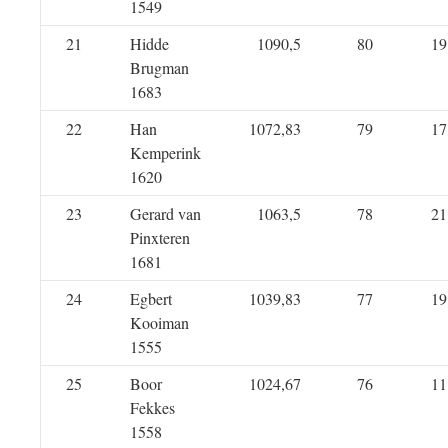
1549
21
Hidde
1090,5
80
19
Brugman
1683
22
Han
1072,83
79
17
Kemperink
1620
23
Gerard van
1063,5
78
21
Pinxteren
1681
24
Egbert
1039,83
77
19
Kooiman
1555
25
Boor
1024,67
76
11
Fekkes
1558