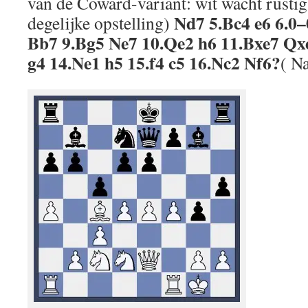
van de Coward-variant: wit wacht
rustig
Nd7 5.Bc4 e6 6.0–
degelijke opstelling)
Bb7 9.Bg5 Ne7 10.Qe2 h6 11.Bxe7 Qx
g4 14.Ne1 h5 15.f4 c5 16.Nc2 Nf6?
( Na