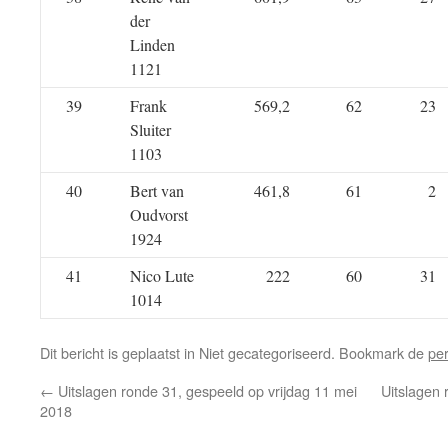
der
Linden
1121
39
Frank
569,2
62
23
Sluiter
1103
40
Bert van
461,8
61
2
Oudvorst
1924
41
Nico Lute
222
60
31
1014
Dit bericht is geplaatst in Niet gecategoriseerd. Bookmark de
pe
←
Uitslagen ronde 31, gespeeld op vrijdag 11 mei
Uitslagen 
2018