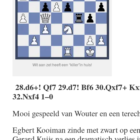
Wit aan zet heeft een “killer”in huis!
28.d6+! Qf7 29.d7! Bf6 30.Qxf7+ K
32.Nxf4 1–0
Mooi gespeeld van Wouter en een terec
Egbert Kooiman zinde met zwart op een
Gerard Kuijs na een dramatisch verlies