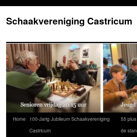
Ga
naar
Schaakvereniging Castricum
de
inhoud
Home
100-Jarig Jubileum Schaakvereniging
55 plus
Castricum
de sta