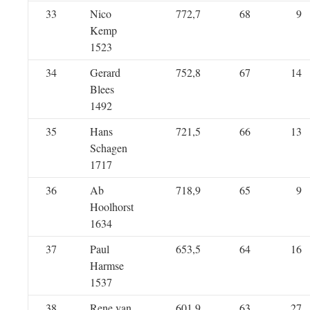
33
Nico
772,7
68
9
Kemp
1523
34
Gerard
752,8
67
14
Blees
1492
35
Hans
721,5
66
13
Schagen
1717
36
Ab
718,9
65
9
Hoolhorst
1634
37
Paul
653,5
64
16
Harmse
1537
38
Rene van
601,9
63
27