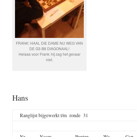
FRANK: HAAL DIE DAME NU WEG VAN
DE G3-B8 DIAGONAAL!
Helaas voor Frank: hij zag het gevaar
niet.
Hans
Ranglijst bijgewerkt t/m ronde 31
Nr
Naam
Punten
Wa
Gsp