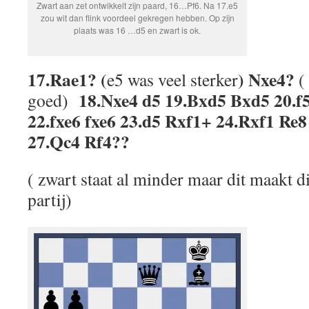
Zwart aan zet ontwikkelt zijn paard, 16…Pf6. Na 17.e5
zou wit dan flink voordeel gekregen hebben. Op zijn
plaats was 16 …d5 en zwart is ok.
17.Rae1? (
) Nxe4?
e5 was veel sterker
(
18.Nxe4 d5 19.Bxd5 Bxd5 20.f5
goed)
22.fxe6 fxe6 23.d5 Rxf1+ 24.Rxf1 Re8
27.Qc4 Rf4??
( zwart staat al minder maar dit maakt d
partij)