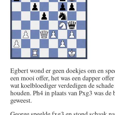
Egbert wond er geen doekjes om en spee
een mooi offer, het was een dapper off
wat koelbloediger verdedigen de schade
houden. Ph4 in plaats van Pxg3 was de 
geweest.
George speelde fxg3 en stond schaak n