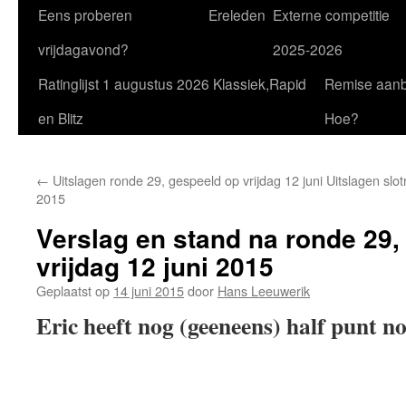
Eens proberen
Ereleden
Externe competitie
vrijdagavond?
2025-2026
Ratinglijst 1 augustus 2026 Klassiek,Rapid
Remise aan
en Blitz
Hoe?
←
Uitslagen ronde 29, gespeeld op vrijdag 12 juni
Uitslagen slot
2015
Verslag en stand na ronde 29,
vrijdag 12 juni 2015
Geplaatst op
14 juni 2015
door
Hans Leeuwerik
Eric heeft nog (geeneens) half punt n