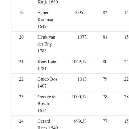
Kuijs 1680
19
Egbert
1095,5
82
14
Kooiman
1649
20
Henk van
1073
81
15
der Eng
1788
21
Kees Lute
1069,17
80
24
1781
22
Guido Bos
1013
79
22
1407
23
George ten
1000,17
78
28
Bosch
1614
24
Gerard
999,33
77
15
Blees 1549