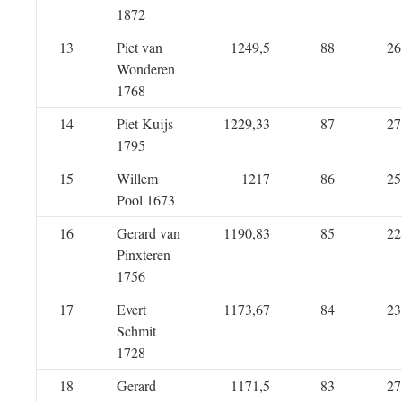
1872
13
Piet van
1249,5
88
26
Wonderen
1768
14
Piet Kuijs
1229,33
87
27
1795
15
Willem
1217
86
25
Pool 1673
16
Gerard van
1190,83
85
22
Pinxteren
1756
17
Evert
1173,67
84
23
Schmit
1728
18
Gerard
1171,5
83
27