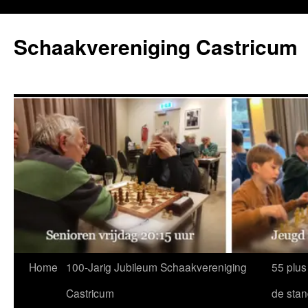
Ga
naar
Schaakvereniging Castricum
de
inhoud
Home
100-Jarig Jubileum Schaakvereniging
55 plus
Castricum
de sta