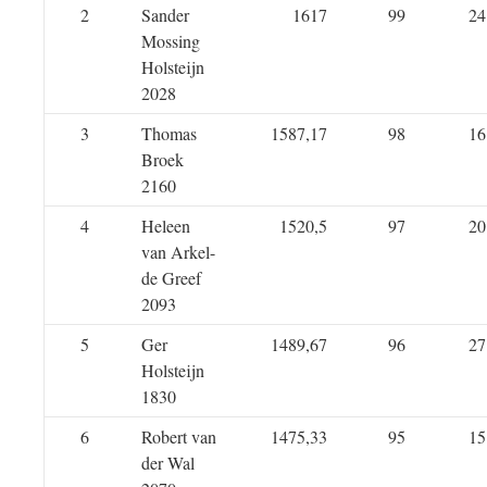
2
Sander
1617
99
24
Mossing
Holsteijn
2028
3
Thomas
1587,17
98
16
Broek
2160
4
Heleen
1520,5
97
20
van Arkel-
de Greef
2093
5
Ger
1489,67
96
27
Holsteijn
1830
6
Robert van
1475,33
95
15
der Wal