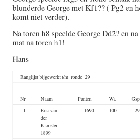
blunderde George met Kf1?? ( Pg2 en het
komt niet verder).
Na toren h8 speelde George Dd2? en na 
mat na toren h1!
Hans
Ranglijst bijgewerkt t/m ronde 29
Nr
Naam
Punten
Wa
Gsp
1
Eric van
1690
100
29
der
Klooster
1899