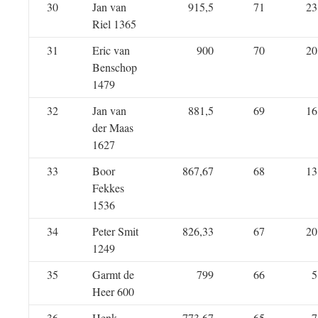
30
Jan van
915,5
71
23
Riel 1365
31
Eric van
900
70
20
Benschop
1479
32
Jan van
881,5
69
16
der Maas
1627
33
Boor
867,67
68
13
Fekkes
1536
34
Peter Smit
826,33
67
20
1249
35
Garmt de
799
66
5
Heer 600
36
Henk
773,67
65
7