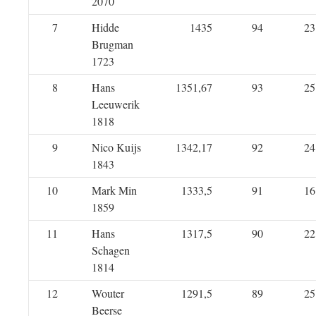
2070
7
Hidde
1435
94
23
Brugman
1723
8
Hans
1351,67
93
25
Leeuwerik
1818
9
Nico Kuijs
1342,17
92
24
1843
10
Mark Min
1333,5
91
16
1859
11
Hans
1317,5
90
22
Schagen
1814
12
Wouter
1291,5
89
25
Beerse