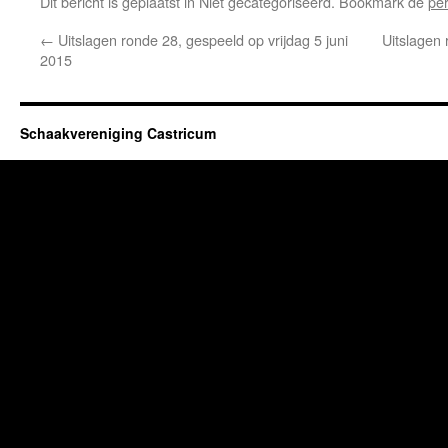
Dit bericht is geplaatst in Niet gecategoriseerd. Bookmark de
pe
←
Uitslagen ronde 28, gespeeld op vrijdag 5 juni
Uitslagen 
2015
Schaakvereniging Castricum