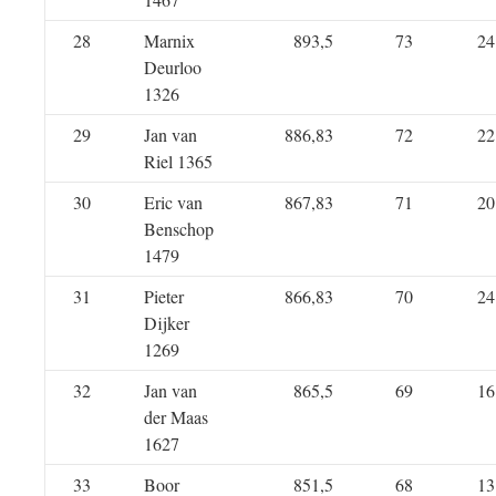
28
Marnix
893,5
73
24
Deurloo
1326
29
Jan van
886,83
72
22
Riel 1365
30
Eric van
867,83
71
20
Benschop
1479
31
Pieter
866,83
70
24
Dijker
1269
32
Jan van
865,5
69
16
der Maas
1627
33
Boor
851,5
68
13