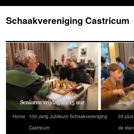
Ga
naar
Schaakvereniging Castricum
de
inhoud
Home
100-Jarig Jubileum Schaakvereniging
55 plus
Castricum
de sta