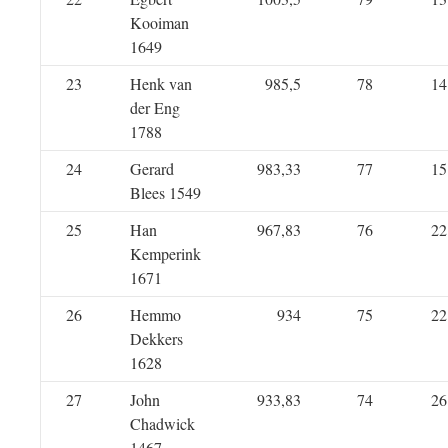
Kooiman
1649
23
Henk van
985,5
78
14
der Eng
1788
24
Gerard
983,33
77
15
Blees 1549
25
Han
967,83
76
22
Kemperink
1671
26
Hemmo
934
75
22
Dekkers
1628
27
John
933,83
74
26
Chadwick
1467