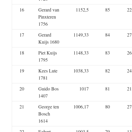
16
Gerard van
1152,5
85
22
Pinxteren
1756
17
Gerard
1149,33
84
27
Kuijs 1680
18
Piet Kuijs
1148,33
83
26
1795
19
Kees Lute
1038,33
82
24
1781
20
Guido Bos
1017
81
21
1407
21
George ten
1006,17
80
27
Bosch
1614
22
Egbert
1003,5
79
13