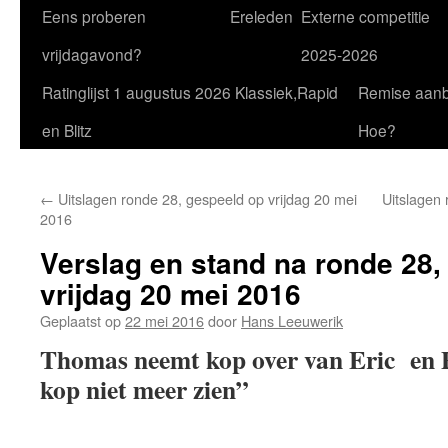
Eens proberen
Ereleden
Externe competitie
vrijdagavond?
2025-2026
Ratinglijst 1 augustus 2026 Klassiek,Rapid
Remise aan
en Blitz
Hoe?
←
Uitslagen ronde 28, gespeeld op vrijdag 20 mei
Uitslagen 
2016
Verslag en stand na ronde 28,
vrijdag 20 mei 2016
Geplaatst op
22 mei 2016
door
Hans Leeuwerik
Thomas neemt kop over van Eric en P
kop niet meer zien”