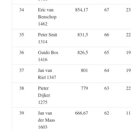
34
Eric van
854,17
67
23
Benschop
1462
35
Peter Smit
831,5
66
22
1314
36
Guido Bos
826,5
65
19
1416
37
Jan van
801
64
19
Riel 1347
38
Pieter
779
63
22
Dijker
1275
39
Jan van
666,67
62
11
der Maas
1603