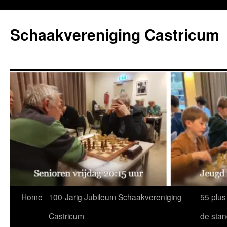
Ga
naar
Schaakvereniging Castricum
de
inhoud
Home
100-Jarig Jubileum Schaakvereniging
55 plus
Castricum
de sta