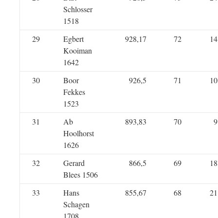
Schlosser
1518
29
Egbert
928,17
72
14
Kooiman
1642
30
Boor
926,5
71
10
Fekkes
1523
31
Ab
893,83
70
9
Hoolhorst
1626
32
Gerard
866,5
69
18
Blees 1506
33
Hans
855,67
68
21
Schagen
1708