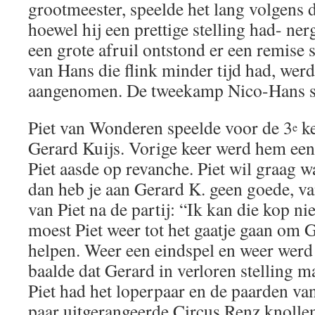
grootmeester, speelde het lang volgens d
hoewel hij een prettige stelling had- ne
een grote afruil ontstond er een remise 
van Hans die flink minder tijd had, wer
aangenomen. De tweekamp Nico-Hans s
Piet van Wonderen speelde voor de 3
ke
e
Gerard Kuijs. Vorige keer werd hem een
Piet aasde op revanche. Piet wil graag w
dan heb je aan Gerard K. geen goede, v
van Piet na de partij: “Ik kan die kop n
moest Piet weer tot het gaatje gaan om 
helpen. Weer een eindspel en weer werd h
baalde dat Gerard in verloren stelling m
Piet had het loperpaar en de paarden v
paar uitgerangeerde Circus Renz knollen