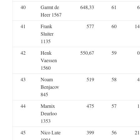
40
Garmt de
648,33
61
6
Heer 1567
41
Frank
577
60
14
Sluiter
1135
42
Henk
550,67
59
0
Vaessen
1560
43
Noam
519
58
4
Benjacov
845
44
Marnix
475
57
1
Deurloo
1353
45
Nico Lute
399
56
21
1004