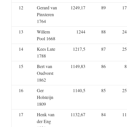
12
Gerard van
1249,17
89
17
Pinxteren
1764
13
Willem
1244
88
24
Pool 1668
14
Kees Lute
1217,5
87
25
1788
15
Bert van
1149,83
86
8
Oudvorst
1862
16
Ger
1140,5
85
25
Holsteijn
1809
17
Henk van
1132,67
84
11
der Eng