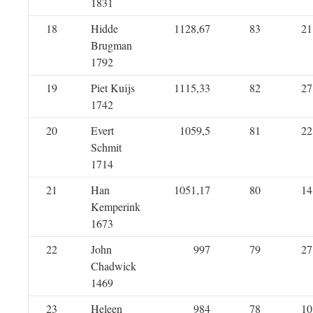
1831
18
Hidde
1128,67
83
21
Brugman
1792
19
Piet Kuijs
1115,33
82
27
1742
20
Evert
1059,5
81
22
Schmit
1714
21
Han
1051,17
80
14
Kemperink
1673
22
John
997
79
27
Chadwick
1469
23
Heleen
984
78
10