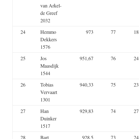
van Arkel-
de Greef
2032
24
Hemmo
973
77
18
Dekkers
1576
25
Jos
951,67
76
24
Maasdijk
1544
26
Tobias
940,33
75
23
Vervaart
1301
27
Han
929,83
74
27
Duinker
1517
28
Bart
928,5
73
24