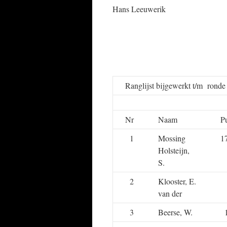
Hans Leeuwerik
Ranglijst bijgewerkt t/m rond
Nr
Naam
P
1
Mossing
1
Holsteijn,
S.
2
Klooster, E.
van der
3
Beerse, W.