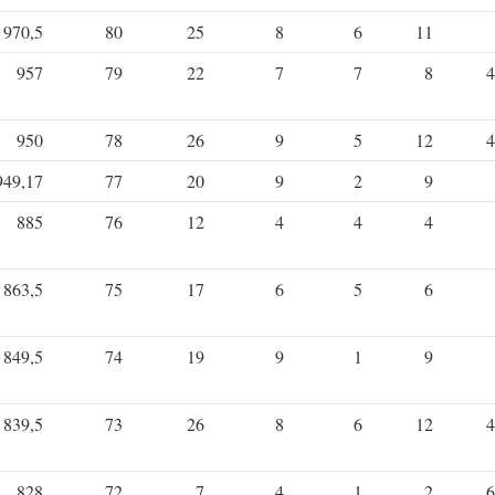
970,5
80
25
8
6
11
957
79
22
7
7
8
4
950
78
26
9
5
12
4
949,17
77
20
9
2
9
885
76
12
4
4
4
863,5
75
17
6
5
6
849,5
74
19
9
1
9
839,5
73
26
8
6
12
4
828
72
7
4
1
2
6