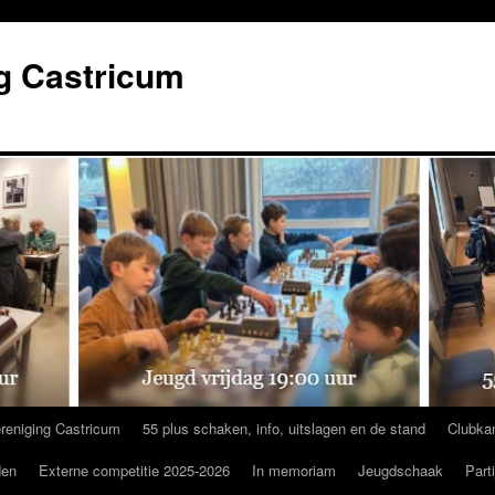
g Castricum
reniging Castricum
55 plus schaken, info, uitslagen en de stand
Clubka
den
Externe competitie 2025-2026
In memoriam
Jeugdschaak
Part