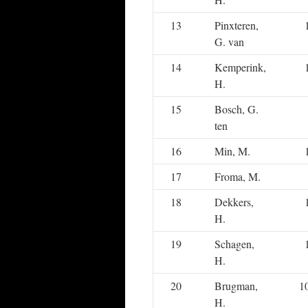
13
Pinxteren,
G. van
14
Kemperink,
H.
15
Bosch, G.
ten
16
Min, M.
17
Froma, M.
18
Dekkers,
H.
19
Schagen,
H.
20
Brugman,
1
H.