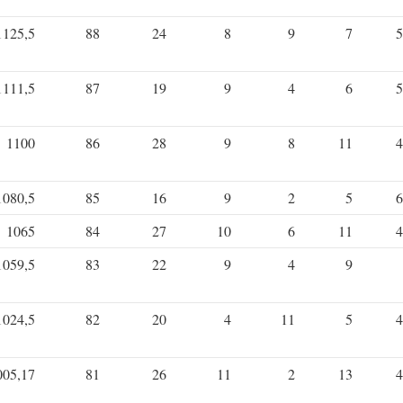
1125,5
88
24
8
9
7
5
1111,5
87
19
9
4
6
5
1100
86
28
9
8
11
4
1080,5
85
16
9
2
5
6
1065
84
27
10
6
11
4
1059,5
83
22
9
4
9
1024,5
82
20
4
11
5
4
005,17
81
26
11
2
13
4