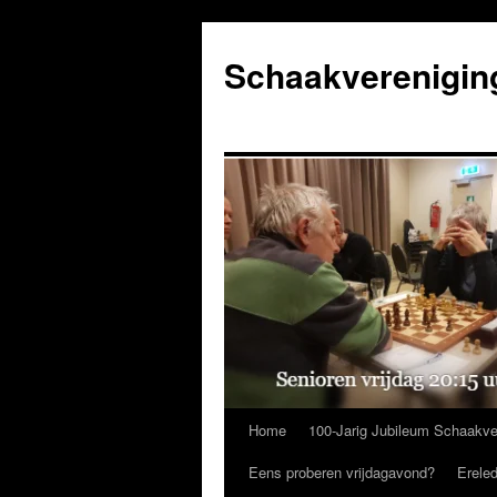
Ga
naar
Schaakverenigin
de
inhoud
Home
100-Jarig Jubileum Schaakve
Eens proberen vrijdagavond?
Erele