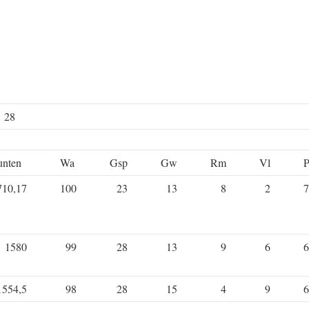
e 28
unten
Wa
Gsp
Gw
Rm
Vl
P
710,17
100
23
13
8
2
7
1580
99
28
13
9
6
6
1554,5
98
28
15
4
9
6