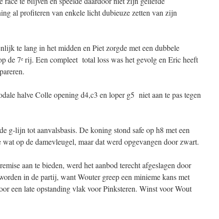
race te blijven en speelde daardoor niet zijn geliefde
ning al profiteren van enkele licht dubieuze zetten van zijn
nlijk te lang in het midden en Piet zorgde met een dubbele
op de 7
rij. Een compleet total loss was het gevolg en Eric heeft
e
pareren.
ale halve Colle opening d4,c3 en loper g5 niet aan te pas tegen
e g-lijn tot aanvalsbasis. De koning stond safe op h8 met een
 wat op de damevleugel, maar dat werd opgevangen door zwart.
remise aan te bieden, werd het aanbod terecht afgeslagen door
 worden in de partij, want Wouter greep een minieme kans met
oor een late opstanding vlak voor Pinksteren. Winst voor Wout