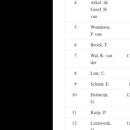
4
Arkel- de
Greef, H.
van
5
Wonderen,
P. van
6
Broek, T.
7
Wal, R. van
1
der
8
Lute, C.
9
Schmit, E.
10
Holsteijn,
1
G.
11
Kuijs, P.
12
Leeuwerik,
1
H.