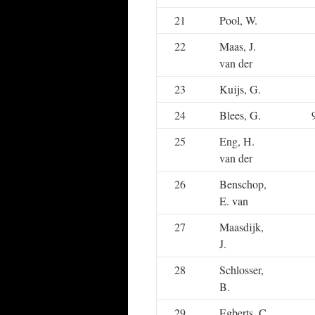
21
Pool, W.
22
Maas, J.
van der
23
Kuijs, G.
24
Blees, G.
25
Eng, H.
van der
26
Benschop,
E. van
27
Maasdijk,
J.
28
Schlosser,
B.
29
Egberts, C.