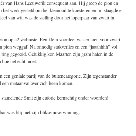
ër van Hans Leeuwerik consequent aan. Hij greep de pion en
n het werk gesteld om het kleinood te koesteren en hij slaagde er
eel van wit, was de stelling door het loperpaar van zwart in
on op a2 verbraste. Een klein voordeel was er toen voor zwart,
n pion weggaf. Na onnodig stukverlies en een “jaaahhhh” vol
e ring gegooid. Gelukkig kon Maarten zijn gram halen in de
n hoe het echt moet.
n een geniale partij van de buitencategorie. Zijn tegenstander
d een mataanval over zich heen komen.
 stamelende Smit zijn euforie kernachtig onder woorden!
 bar was blij met zijn bliksemoverwinning.