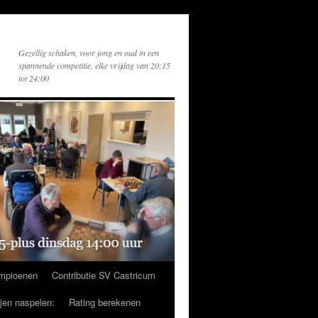
Gezellig schaken, voor jong en oud in een
spannende competitie, elke vrijdag van 20:15
tot 24:00
mpioenen
Contributie SV Castricum
ijen naspelen:
Rating berekenen