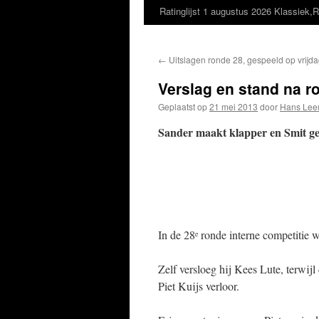
Ratinglijst 1 augustus 2026 Klassiek,R
←
Uitslagen ronde 28, gespeeld op vrijd
Verslag en stand na r
Geplaatst op
21 mei 2013
door
Hans Lee
Sander maakt klapper en Smit ge
In de 28
ronde interne competitie w
e
Zelf versloeg hij Kees Lute, terwij
Piet Kuijs verloor.