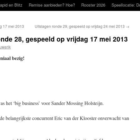
apid en Blitz
Remise aanbieden? Hoe?
Rooster 2026
Speellocatie: D
ag 17 mei 2013
Uitslagen ronde 29, gespeeld op vrijdag 24 mei 2013
→
onde 28, gespeeld op vrijdag 17 mei 2013
uwerik
niaal bezig!
as het ‘big business’ voor Sander Mossing Holsteijn.
l de belangrijkste concurrent Eric van der Klooster onverwacht van