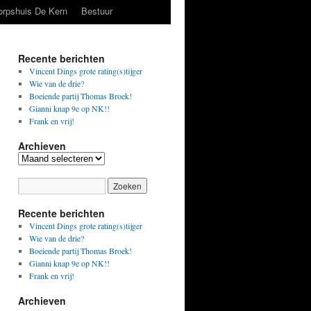
orpshuis De Kern
Bestuur
Recente berichten
Vincent Dings grote rating(s)tijger
Wie van de drie?
Boeiende partij Thomas Broek!
Gianni knap 9e op NK!!
Frank en vrij!
Archieven
Archieven
Recente berichten
Vincent Dings grote rating(s)tijger
Wie van de drie?
Boeiende partij Thomas Broek!
Gianni knap 9e op NK!!
Frank en vrij!
Archieven