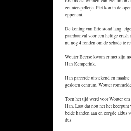
Eric moest winnen van Piet om in de 
counterspelletje. Piet kon in de ope
opponent.
De koning van Eric stond lang, eige
paardaanval voor een heftige crash 
nu nog 4 ronden om de schade te re
Wouter Beerse kwam er met zijn mod
Han Kemperink.
Han pareerde uitstekend en maakte d
gesloten centrum. Wouter rommelde
Toen het tijd werd voor Wouter om 
Han. Laat dat nou net het keerpunt
beide handen aan en zorgde aldus v
dus.