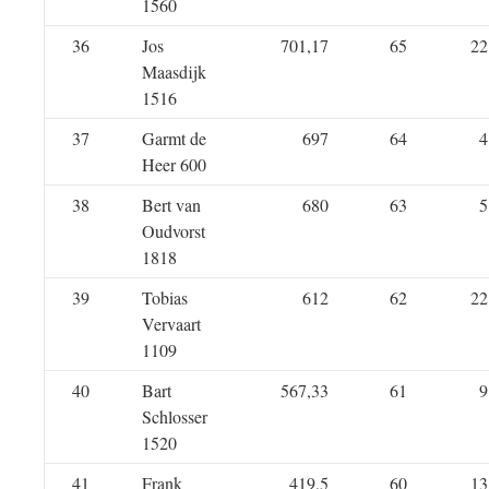
1560
36
Jos
701,17
65
22
Maasdijk
1516
37
Garmt de
697
64
4
Heer 600
38
Bert van
680
63
5
Oudvorst
1818
39
Tobias
612
62
22
Vervaart
1109
40
Bart
567,33
61
9
Schlosser
1520
41
Frank
419,5
60
13