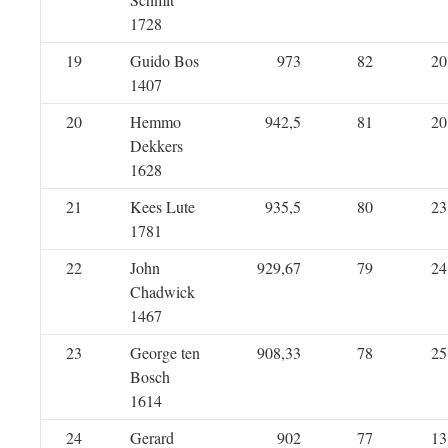
1728
19
Guido Bos
973
82
20
1407
20
Hemmo
942,5
81
20
Dekkers
1628
21
Kees Lute
935,5
80
23
1781
22
John
929,67
79
24
Chadwick
1467
23
George ten
908,33
78
25
Bosch
1614
24
Gerard
902
77
13