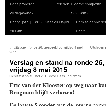
Eens proberen
Ereleden
Externe competitie
vrijdagavond?
2025-2026
Ratinglijst 1 juli 2026 Klassiek,Rapid
Remise aanbiede
en Blitz
Hoe?
←
Uitslagen ronde 26, gespeeld op vrijdag 8 mei
Uitslagen 
2015
Verslag en stand na ronde 26,
vrijdag 8 mei 2015
Geplaatst op
13 mei 2015
door
Hans Leeuwerik
Eric van der Klooster op weg naar k
Brugman blijft verbazen!
De laatste 5 ronden van de interne compe