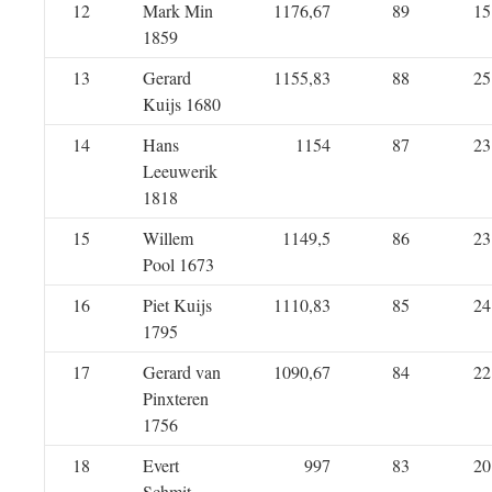
12
Mark Min
1176,67
89
15
1859
13
Gerard
1155,83
88
25
Kuijs 1680
14
Hans
1154
87
23
Leeuwerik
1818
15
Willem
1149,5
86
23
Pool 1673
16
Piet Kuijs
1110,83
85
24
1795
17
Gerard van
1090,67
84
22
Pinxteren
1756
18
Evert
997
83
20
Schmit