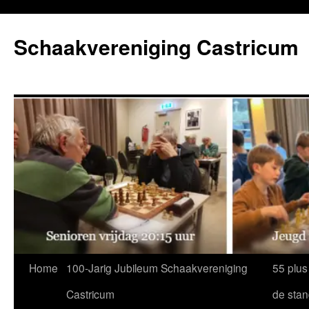
Ga
naar
Schaakvereniging Castricum
de
inhoud
Home
100-Jarig Jubileum Schaakvereniging
55 plus
Castricum
de sta