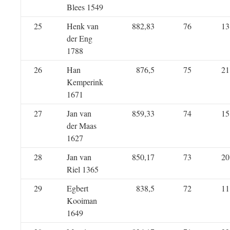
Blees 1549
25
Henk van
882,83
76
13
der Eng
1788
26
Han
876,5
75
21
Kemperink
1671
27
Jan van
859,33
74
15
der Maas
1627
28
Jan van
850,17
73
20
Riel 1365
29
Egbert
838,5
72
11
Kooiman
1649