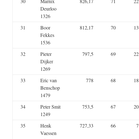
30
Marnix
826,17
71
22
Deurloo
1326
31
Boor
812,17
70
13
Fekkes
1536
32
Pieter
797,5
69
22
Dijker
1269
33
Eric van
778
68
18
Benschop
1479
34
Peter Smit
753,5
67
20
1249
35
Henk
727,33
66
7
Vaessen