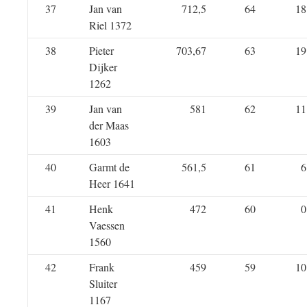
37
Jan van
712,5
64
18
Riel 1372
38
Pieter
703,67
63
19
Dijker
1262
39
Jan van
581
62
11
der Maas
1603
40
Garmt de
561,5
61
6
Heer 1641
41
Henk
472
60
0
Vaessen
1560
42
Frank
459
59
10
Sluiter
1167