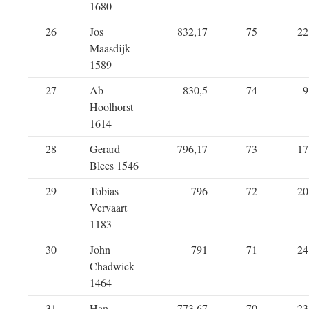
1680
26
Jos
832,17
75
22
Maasdijk
1589
27
Ab
830,5
74
9
Hoolhorst
1614
28
Gerard
796,17
73
17
Blees 1546
29
Tobias
796
72
20
Vervaart
1183
30
John
791
71
24
Chadwick
1464
31
Han
773,67
70
23