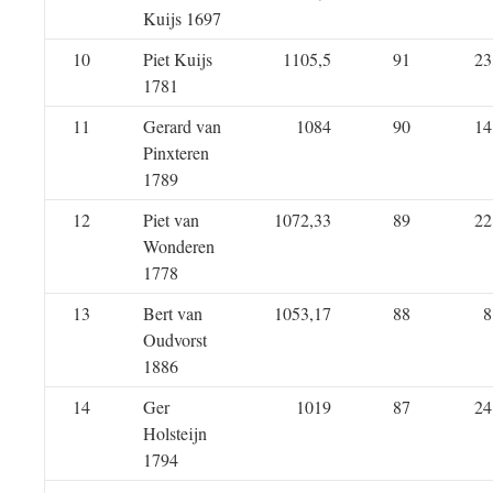
Kuijs 1697
10
Piet Kuijs
1105,5
91
23
1781
11
Gerard van
1084
90
14
Pinxteren
1789
12
Piet van
1072,33
89
22
Wonderen
1778
13
Bert van
1053,17
88
8
Oudvorst
1886
14
Ger
1019
87
24
Holsteijn
1794