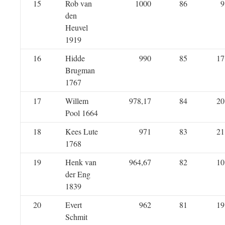
15
Rob van
1000
86
9
den
Heuvel
1919
16
Hidde
990
85
17
Brugman
1767
17
Willem
978,17
84
20
Pool 1664
18
Kees Lute
971
83
21
1768
19
Henk van
964,67
82
10
der Eng
1839
20
Evert
962
81
19
Schmit