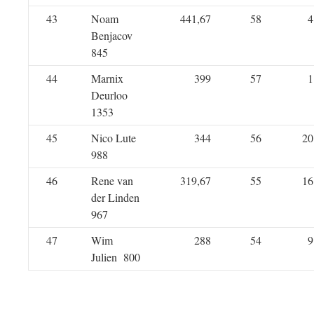
43
Noam
441,67
58
4
Benjacov
845
44
Marnix
399
57
1
Deurloo
1353
45
Nico Lute
344
56
20
988
46
Rene van
319,67
55
16
der Linden
967
47
Wim
288
54
9
Julien 800