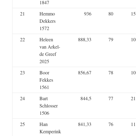
1847
21
Hemmo
936
80
15
Dekkers
1572
22
Heleen
888,33
79
10
van Arkel-
de Greef
2025
23
Boor
856,67
78
10
Fekkes
1561
24
Bart
844,5
77
21
Schlosser
1506
25
Han
841,33
76
11
Kemperink