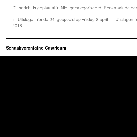
Dit bericht is geplaatst in Niet gecategoriseerd. Bookmark de
pe
←
Uitslagen ronde 24, gespeeld op vrijdag 8 april
Uitslagen r
2016
Schaakvereniging Castricum