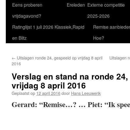
Eens proberen
Ereleden
Externe competitie
vrijdagavond?
2025-2026
Ratinglijst 1 juli 2026 Klassiek,Rapid
Remise aanbiede
en Blitz
Hoe?
←
Uitslagen ronde 24, gespeeld op vrijdag 8 april
Uitslagen r
2016
Verslag en stand na ronde 24,
vrijdag 8 april 2016
Geplaatst op
12 april 2016
door
Hans Leeuwerik
Gerard: “Remise…? … Piet: “Ik spee