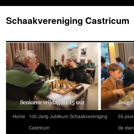
Ga
naar
Schaakvereniging Castricum
de
inhoud
Home
100-Jarig Jubileum Schaakvereniging
55 plus
Castricum
de sta