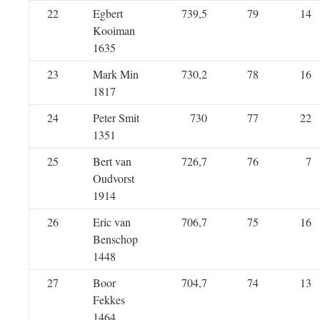
22
Egbert
739,5
79
14
Kooiman
1635
23
Mark Min
730,2
78
16
1817
24
Peter Smit
730
77
22
1351
25
Bert van
726,7
76
7
Oudvorst
1914
26
Eric van
706,7
75
16
Benschop
1448
27
Boor
704,7
74
13
Fekkes
1464