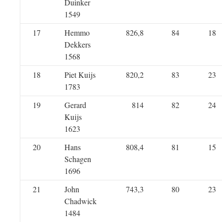
Duinker
1549
17
Hemmo
826,8
84
18
Dekkers
1568
18
Piet Kuijs
820,2
83
23
1783
19
Gerard
814
82
24
Kuijs
1623
20
Hans
808,4
81
15
Schagen
1696
21
John
743,3
80
23
Chadwick
1484