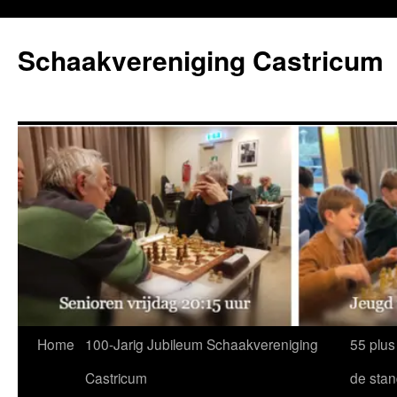
Ga
naar
Schaakvereniging Castricum
de
inhoud
Home
100-Jarig Jubileum Schaakvereniging
55 plus
Castricum
de sta