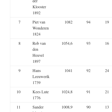
der
Klooster
1892
7
Piet van
1082
94
19
Wonderen
1824
8
Rob van
1054,6
93
16
den
Heuvel
1897
9
Hans
1041
92
24
Leeuwerik
1739
10
Kees Lute
1024,8
91
21
1776
11
Sander
1008,9
90
13