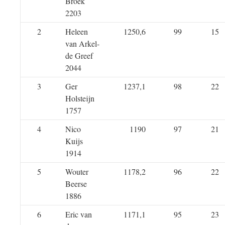
Broek
2203
2
Heleen
1250,6
99
15
van Arkel-
de Greef
2044
3
Ger
1237,1
98
22
Holsteijn
1757
4
Nico
1190
97
21
Kuijs
1914
5
Wouter
1178,2
96
22
Beerse
1886
6
Eric van
1171,1
95
23