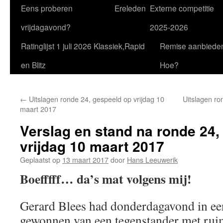
Eens proberen
Ereleden
Externe competitie
vrijdagavond?
2025-2026
Ratinglijst 1 juli 2026 Klassiek,Rapid
Remise aanbiede
en Blitz
Hoe?
←
Uitslagen ronde 24, gespeeld op vrijdag 10
Uitslagen ro
maart 2017
Verslag en stand na ronde 24,
vrijdag 10 maart 2017
Geplaatst op
13 maart 2017
door
Hans Leeuwerik
Boefffff… da’s mat volgens mij!
Gerard Blees had donderdagavond in een
gewonnen van een tegenstander met rui