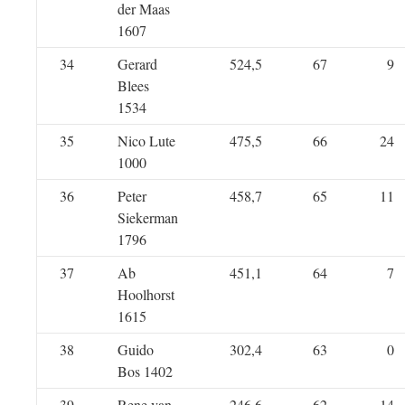
der Maas
1607
34
Gerard
524,5
67
9
Blees
1534
35
Nico Lute
475,5
66
24
1000
36
Peter
458,7
65
11
Siekerman
1796
37
Ab
451,1
64
7
Hoolhorst
1615
38
Guido
302,4
63
0
Bos 1402
39
Rene van
246,6
62
14