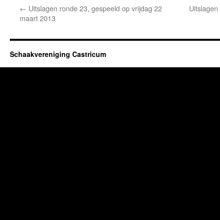
←
Uitslagen ronde 23, gespeeld op vrijdag 22
Uitslagen 
maart 2013
Schaakvereniging Castricum