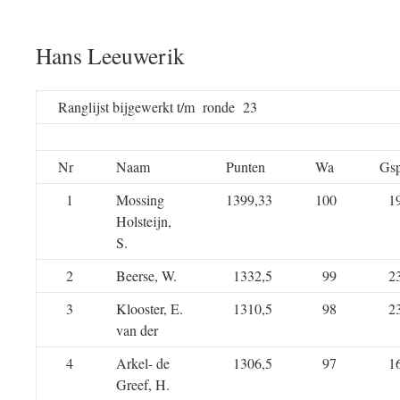
Hans Leeuwerik
Ranglijst bijgewerkt t/m ronde 23
Nr
Naam
Punten
Wa
Gs
1
Mossing
1399,33
100
1
Holsteijn,
S.
2
Beerse, W.
1332,5
99
2
3
Klooster, E.
1310,5
98
2
van der
4
Arkel- de
1306,5
97
1
Greef, H.