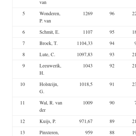
van
5
Wonderen,
1269
96
2
P. van
6
Schmit, E.
1107
95
1
7
Broek, T.
1104,33
94
8
Lute, C.
1097,83
93
2
9
Leeuwerik,
1043
92
2
H.
10
Holsteijn,
1018,5
91
2
G.
11
Wal, R. van
1009
90
der
12
Kuijs, P.
971,67
89
2
13
Pinxteren,
959
88
1