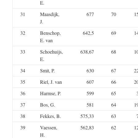
E.
31
Maasdijk,
677
70
1
J.
32
Benschop,
642,5
69
1
E. van
33
Schoehuijs,
638,67
68
1
E.
34
Smit, P.
630
67
2
35
Riel, J. van
607
66
2
36
Harmse, P.
599
65
37
Bos, G.
581
64
1
38
Fekkes, B.
575,33
63
39
Vaessen,
562,83
62
1
H.