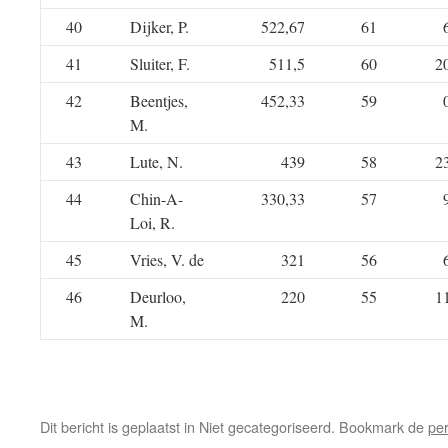
40
Dijker, P.
522,67
61
41
Sluiter, F.
511,5
60
2
42
Beentjes,
452,33
59
M.
43
Lute, N.
439
58
2
44
Chin-A-
330,33
57
Loi, R.
45
Vries, V. de
321
56
46
Deurloo,
220
55
1
M.
Dit bericht is geplaatst in Niet gecategoriseerd. Bookmark de
pe