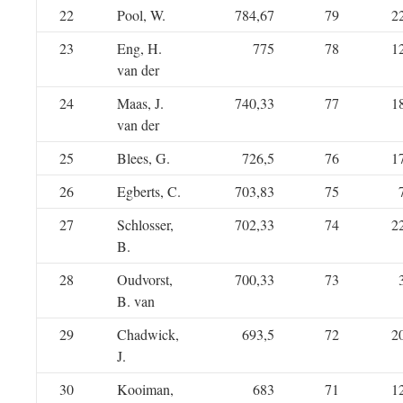
22
Pool, W.
784,67
79
2
23
Eng, H.
775
78
1
van der
24
Maas, J.
740,33
77
1
van der
25
Blees, G.
726,5
76
1
26
Egberts, C.
703,83
75
27
Schlosser,
702,33
74
2
B.
28
Oudvorst,
700,33
73
B. van
29
Chadwick,
693,5
72
2
J.
30
Kooiman,
683
71
1