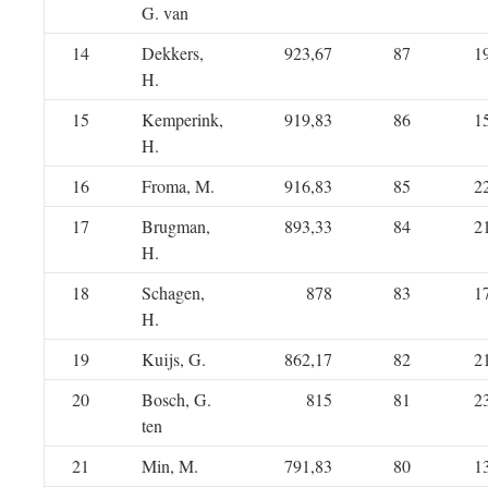
G. van
14
Dekkers,
923,67
87
1
H.
15
Kemperink,
919,83
86
1
H.
16
Froma, M.
916,83
85
2
17
Brugman,
893,33
84
2
H.
18
Schagen,
878
83
1
H.
19
Kuijs, G.
862,17
82
2
20
Bosch, G.
815
81
2
ten
21
Min, M.
791,83
80
1