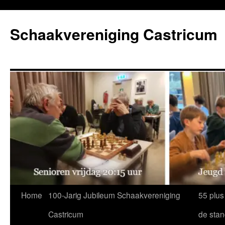
Ga
naar
Schaakvereniging Castricum
de
inhoud
Home
100-Jarig Jubileum Schaakvereniging
55 plus
Castricum
de sta