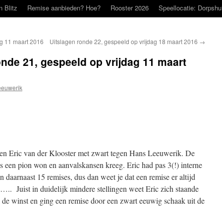
n Blitz
Remise aanbieden? Hoe?
Rooster 2026
Speellocatie: Dorpshu
ag 11 maart 2016
Uitslagen ronde 22, gespeeld op vrijdag 18 maart 2016
→
onde 21, gespeeld op vrijdag 11 maart
eeuwerik
n Eric van der Klooster met zwart tegen Hans Leeuwerik. De
ns een pion won en aanvalskansen kreeg. Eric had pas 3(!) interne
 daarnaast 15 remises, dus dan weet je dat een remise er altijd
?….. Juist in duidelijk mindere stellingen weet Eric zich staande
de winst en ging een remise door een zwart eeuwig schaak uit de