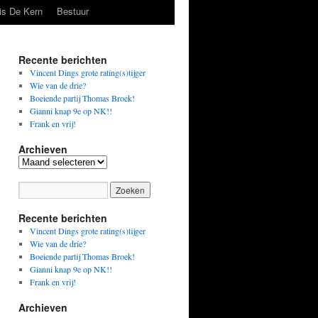
is De Kern
Bestuur
Recente berichten
Vincent Dings grote rating(s)tijger
Wie van de drie?
Boeiende partij Thomas Broek!
Gianni knap 9e op NK!!
Frank en vrij!
Archieven
Archieven
Recente berichten
Vincent Dings grote rating(s)tijger
Wie van de drie?
Boeiende partij Thomas Broek!
Gianni knap 9e op NK!!
Frank en vrij!
Archieven