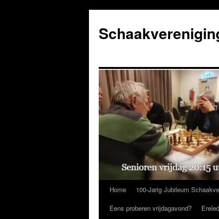
Ga
naar
Schaakverenigin
de
inhoud
Home
100-Jarig Jubileum Schaakve
Eens proberen vrijdagavond?
Erele