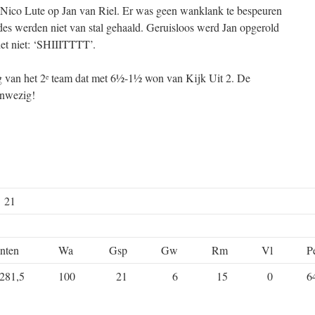
Nico Lute op Jan van Riel. Er was geen wanklank te bespeuren
s werden niet van stal gehaald. Geruisloos werd Jan opgerold
het niet: ‘SHIIITTTT’.
g van het 2
team dat met 6½-1½ won van Kijk Uit 2. De
e
anwezig!
e 21
nten
Wa
Gsp
Gw
Rm
Vl
P
281,5
100
21
6
15
0
6