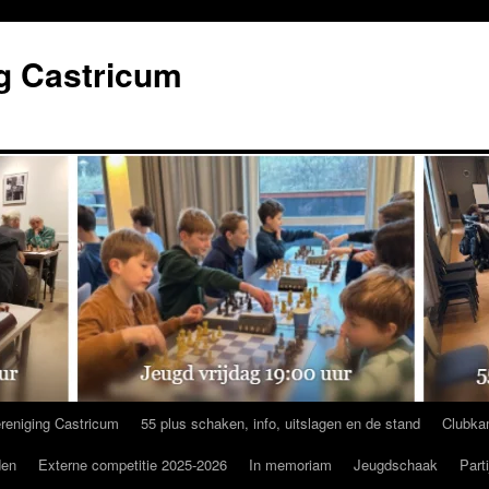
g Castricum
reniging Castricum
55 plus schaken, info, uitslagen en de stand
Clubka
den
Externe competitie 2025-2026
In memoriam
Jeugdschaak
Part