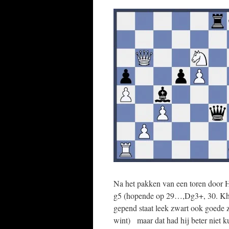
Na het pakken van een toren door 
g5 (hopende op 29…,Dg3+, 30. Kh1
gepend staat leek zwart ook goede z
wint) maar dat had hij beter niet k