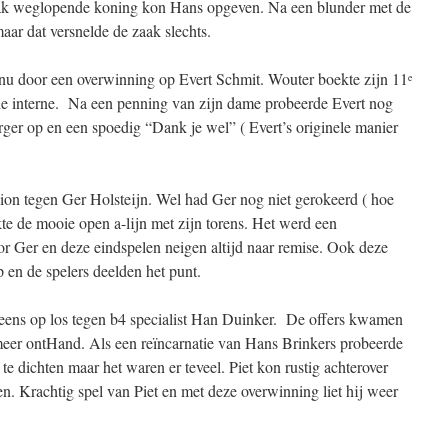
aak weglopende koning kon Hans opgeven. Na een blunder met de
ar dat versnelde de zaak slechts.
nu door een overwinning op Evert Schmit. Wouter boekte zijn 11
e
 de interne. Na een penning van zijn dame probeerde Evert nog
rger op en een spoedig “Dank je wel” ( Evert’s originele manier
ion tegen Ger Holsteijn. Wel had Ger nog niet gerokeerd ( hoe
e de mooie open a-lijn met zijn torens. Het werd een
or Ger en deze eindspelen neigen altijd naar remise. Ook deze
p en de spelers deelden het punt.
eens op los tegen b4 specialist Han Duinker. De offers kwamen
meer ontHand. Als een reïncarnatie van Hans Brinkers probeerde
g) te dichten maar het waren er teveel. Piet kon rustig achterover
en. Krachtig spel van Piet en met deze overwinning liet hij weer