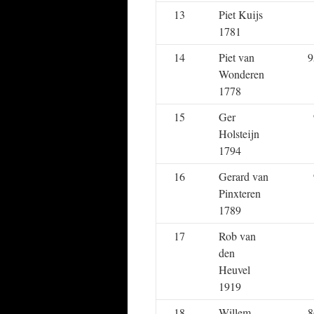
13
Piet Kuijs
1781
14
Piet van
9
Wonderen
1778
15
Ger
Holsteijn
1794
16
Gerard van
Pinxteren
1789
17
Rob van
den
Heuvel
1919
18
Willem
8