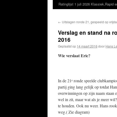
Ratinglijst 1 juli 2026 Klassiek,Rapid e
←
Uitslagen ronde 21, gespeeld op vrijd
Verslag en stand na r
2016
Geplaatst op
14 maart 2016
door
Hans L
Wie verslaat Eric?
In de 21
ronde speelde clubkampioe
e
partij ging lang gelijk op totdat Ha
overwinningen op zijn naam staan en
wel in zit, maar wat als je meer wil
te houden. Ook nu weer. Hans rook 
weg.( Zie diagram)