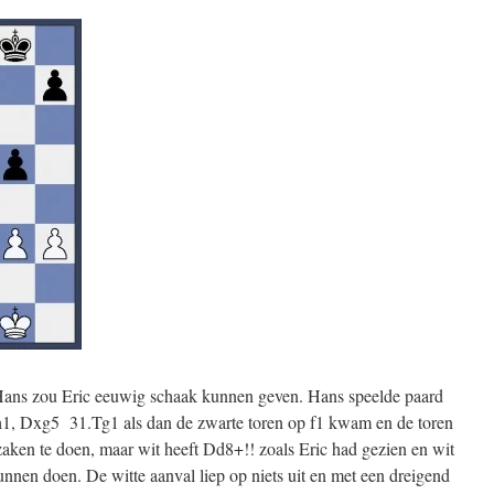
Hans zou Eric eeuwig schaak kunnen geven. Hans speelde paard
, Dxg5 31.Tg1 als dan de zwarte toren op f1 kwam en de toren
aken te doen, maar wit heeft Dd8+!! zoals Eric had gezien en wit
unnen doen. De witte aanval liep op niets uit en met een dreigend