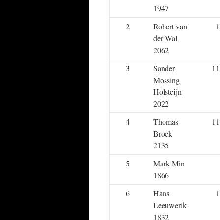
1947
2
Robert van
1
der Wal
2062
3
Sander
11
Mossing
Holsteijn
2022
4
Thomas
11
Broek
2135
5
Mark Min
1866
6
Hans
1
Leeuwerik
1832