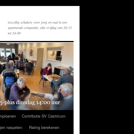
Gezellig schaken, voor jong en oud in een
spannende competitie, elke vrijdag van 20:15
tot 24:00
mpioenen
Contributie SV Castricum
ijen naspelen:
Rating berekenen