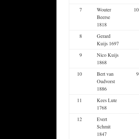
7
Wouter
10
Beerse
1818
8
Gerard
Kuijs 1697
9
Nico Kuijs
1868
10
Bert van
9
Oudvorst
1886
11
Kees Lute
1768
12
Evert
Schmit
1847