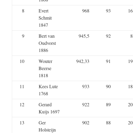
8
Evert
968
93
16
Schmit
1847
9
Bert van
945,5
92
8
Oudvorst
1886
10
Wouter
942,33
91
19
Beerse
1818
11
Kees Lute
933
90
18
1768
12
Gerard
922
89
20
Kuijs 1697
13
Ger
902
88
20
Holsteijn