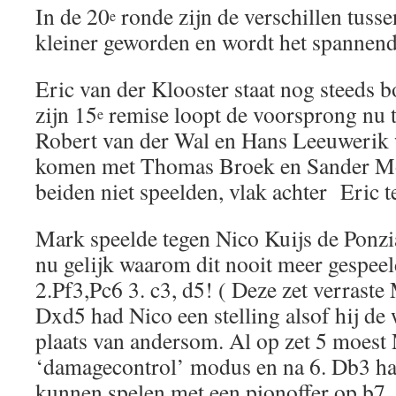
In de 20
ronde zijn de verschillen tusse
e
kleiner geworden en wordt het spannend
Eric van der Klooster staat nog steeds
zijn 15
remise loopt de voorsprong nu 
e
Robert van der Wal en Hans Leeuwerik
komen met Thomas Broek en Sander Mos
beiden niet speelden, vlak achter Eric te
Mark speelde tegen Nico Kuijs de Ponz
nu gelijk waarom dit nooit meer gespee
2.Pf3,Pc6 3. c3, d5! ( Deze zet verrast
Dxd5 had Nico een stelling alsof hij de 
plaats van andersom. Al op zet 5 moest
‘damagecontrol’ modus en na 6. Db3 h
kunnen spelen met een pionoffer op b7 