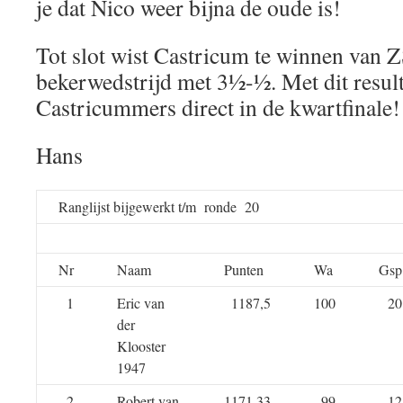
je dat Nico weer bijna de oude is!
Tot slot wist Castricum te winnen van 
bekerwedstrijd met 3½-½. Met dit result
Castricummers direct in de kwartfinale!
Hans
Ranglijst bijgewerkt t/m ronde 20
Nr
Naam
Punten
Wa
Gsp
1
Eric van
1187,5
100
20
der
Klooster
1947
2
Robert van
1171,33
99
12