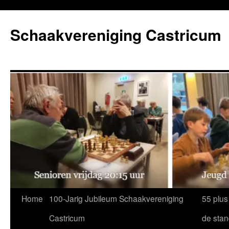
Ga
naar
Schaakvereniging Castricum
de
inhoud
Home
100-Jarig Jubileum Schaakvereniging
55 plus
Castricum
de sta