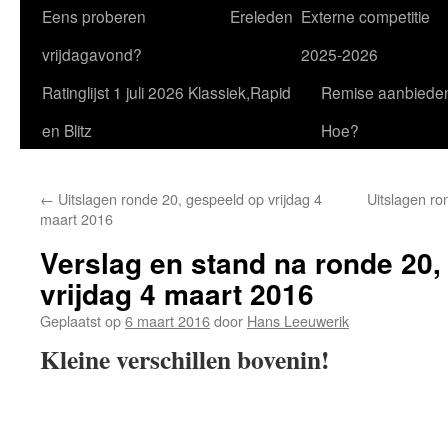
Eens proberen
Ereleden
Externe competitie
vrijdagavond?
2025-2026
Ratinglijst 1 juli 2026 Klassiek,Rapid
Remise aanbiede
en Blitz
Hoe?
←
Uitslagen ronde 20, gespeeld op vrijdag 4
Uitslagen ro
maart 2016
Verslag en stand na ronde 20,
vrijdag 4 maart 2016
Geplaatst op
6 maart 2016
door
Hans Leeuwerik
Kleine verschillen bovenin!