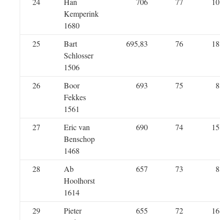
24
Han
706
77
10
Kemperink
1680
25
Bart
695,83
76
18
Schlosser
1506
26
Boor
693
75
8
Fekkes
1561
27
Eric van
690
74
15
Benschop
1468
28
Ab
657
73
8
Hoolhorst
1614
29
Pieter
655
72
16