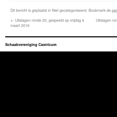
Dit bericht is geplaatst in Niet gecategoriseerd. Bookmark de
pe
←
Uitslagen ronde 20, gespeeld op vrijdag 4
Uitslagen ro
maart 2016
Schaakvereniging Castricum