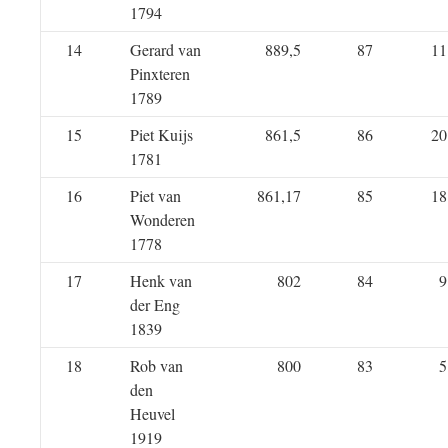
1794
14
Gerard van
889,5
87
11
Pinxteren
1789
15
Piet Kuijs
861,5
86
20
1781
16
Piet van
861,17
85
18
Wonderen
1778
17
Henk van
802
84
9
der Eng
1839
18
Rob van
800
83
5
den
Heuvel
1919