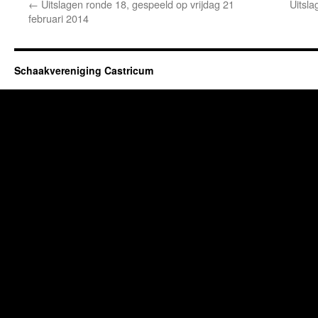
←
Uitslagen ronde 18, gespeeld op vrijdag 21
Uitsla
februari 2014
Schaakvereniging Castricum