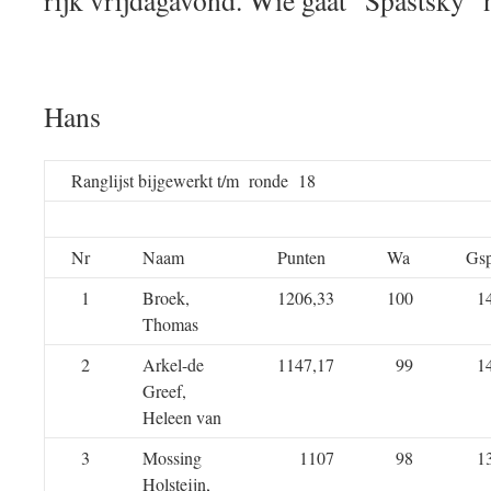
rijk vrijdagavond. Wie gaat “Spastsky”
Hans
Ranglijst bijgewerkt t/m ronde 18
Nr
Naam
Punten
Wa
Gs
1
Broek,
1206,33
100
1
Thomas
2
Arkel-de
1147,17
99
1
Greef,
Heleen van
3
Mossing
1107
98
1
Holsteijn,