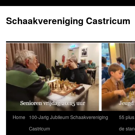
Ga
naar
Schaakvereniging Castricum
de
inhoud
Home
100-Jarig Jubileum Schaakvereniging
55 plus
Castricum
de sta