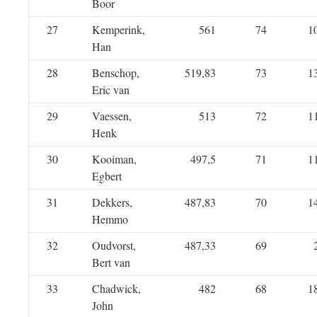
Boor
27
Kemperink,
561
74
1
Han
28
Benschop,
519,83
73
1
Eric van
29
Vaessen,
513
72
1
Henk
30
Kooiman,
497,5
71
1
Egbert
31
Dekkers,
487,83
70
1
Hemmo
32
Oudvorst,
487,33
69
Bert van
33
Chadwick,
482
68
1
John