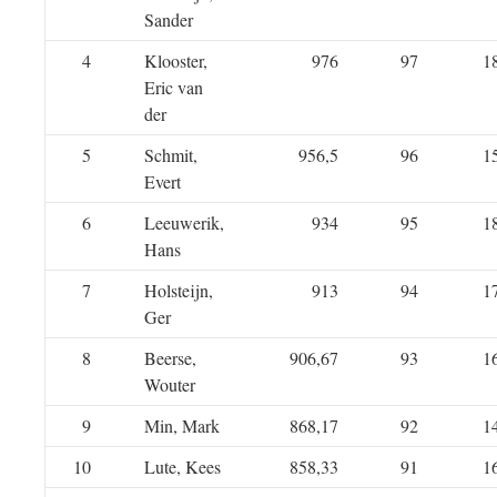
Sander
4
Klooster,
976
97
1
Eric van
der
5
Schmit,
956,5
96
1
Evert
6
Leeuwerik,
934
95
1
Hans
7
Holsteijn,
913
94
1
Ger
8
Beerse,
906,67
93
1
Wouter
9
Min, Mark
868,17
92
1
10
Lute, Kees
858,33
91
1