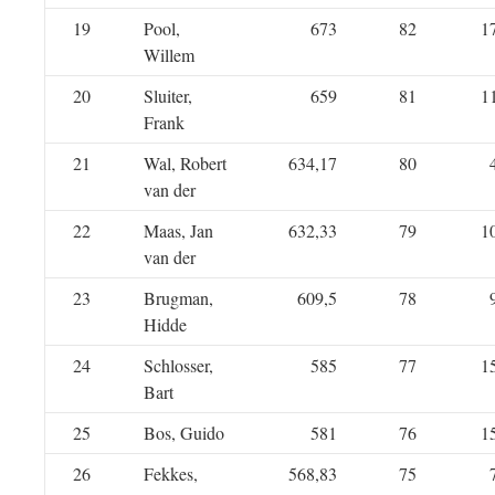
19
Pool,
673
82
1
Willem
20
Sluiter,
659
81
1
Frank
21
Wal, Robert
634,17
80
van der
22
Maas, Jan
632,33
79
1
van der
23
Brugman,
609,5
78
Hidde
24
Schlosser,
585
77
1
Bart
25
Bos, Guido
581
76
1
26
Fekkes,
568,83
75