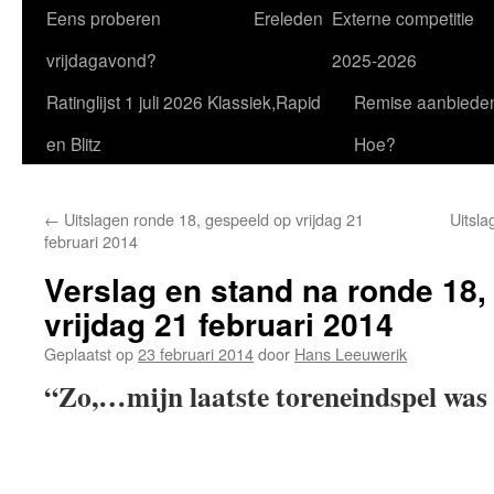
Eens proberen
Ereleden
Externe competitie
vrijdagavond?
2025-2026
Ratinglijst 1 juli 2026 Klassiek,Rapid
Remise aanbiede
en Blitz
Hoe?
←
Uitslagen ronde 18, gespeeld op vrijdag 21
Uitsla
februari 2014
Verslag en stand na ronde 18,
vrijdag 21 februari 2014
Geplaatst op
23 februari 2014
door
Hans Leeuwerik
“Zo,…mijn laatste toreneindspel was 