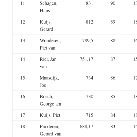
11
Schagen,
831
90
1
Hans
12
Kuijs,
812
89
1
Gerard
13
Wonderen,
789,5
88
1
Piet van
14
Riel, Jan
751,17
87
1
van
15
Maasdijk,
734
86
1
Jos
16
Bosch,
730
85
1
George ten
17
Kuijs, Piet
715
84
1
18
Pinxteren,
688,17
83
1
Gerard van