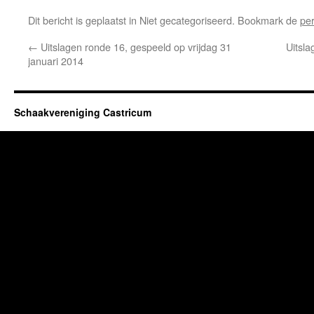
Dit bericht is geplaatst in Niet gecategoriseerd. Bookmark de
pe
←
Uitslagen ronde 16, gespeeld op vrijdag 31
Uitsla
januari 2014
Schaakvereniging Castricum