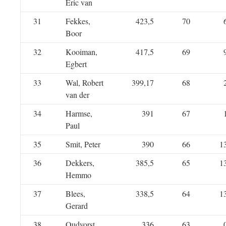
Eric van
31
Fekkes,
423,5
70
Boor
32
Kooiman,
417,5
69
Egbert
33
Wal, Robert
399,17
68
van der
34
Harmse,
391
67
Paul
35
Smit, Peter
390
66
1
36
Dekkers,
385,5
65
1
Hemmo
37
Blees,
338,5
64
1
Gerard
38
Oudvorst,
336
63