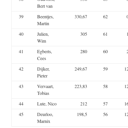
Bert van
39
Beentjes,
330,67
62
Martin
40
Julien,
305
61
Wim
41
Egberts,
280
60
Cees
42
Dijker,
249,67
59
1
Pieter
43
Vervaart,
223,83
58
1
Tobias
44
Lute, Nico
212
57
1
45
Deurloo,
198,5
56
1
Marnix