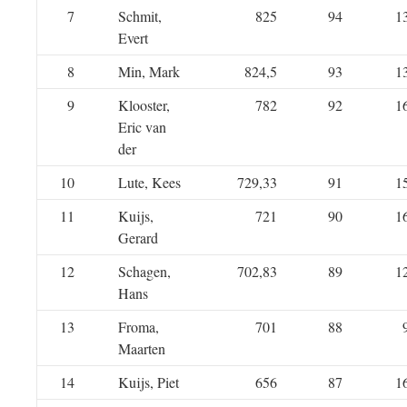
7
Schmit,
825
94
1
Evert
8
Min, Mark
824,5
93
1
9
Klooster,
782
92
1
Eric van
der
10
Lute, Kees
729,33
91
1
11
Kuijs,
721
90
1
Gerard
12
Schagen,
702,83
89
1
Hans
13
Froma,
701
88
Maarten
14
Kuijs, Piet
656
87
1