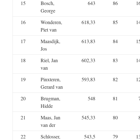
15
Bosch,
643
86
1
George
16
Wonderen,
618,33
85
1
Piet van
17
Maasdijk,
613,83
84
1
Jos
18
Riel, Jan
602,33
83
1
van
19
Pinxteren,
593,83
82
1
Gerard van
20
Brugman,
548
81
Hidde
21
Maas, Jan
545,33
80
van der
22
Schlosser,
543,5
79
1