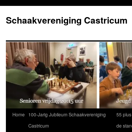
Ga
naar
Schaakvereniging Castricum
de
inhoud
Home
100-Jarig Jubileum Schaakvereniging
55 plus
Castricum
de sta