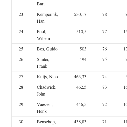
Bart
23
Kemperink,
530,17
78
Han
24
Pool,
510,5
77
1
Willem
25
Bos, Guido
503
76
1
26
Sluiter,
494
75
Frank
27
Kuijs, Nico
463,33
74
28
Chadwick,
462,5
73
1
John
29
Vaessen,
446,5
72
1
Henk
30
Benschop,
438,83
71
1