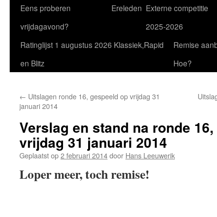
Eens proberen
Ereleden
Externe competitie
vrijdagavond?
2025-2026
Ratinglijst 1 augustus 2026 Klassiek,Rapid
Remise aan
en Blitz
Hoe?
←
Uitslagen ronde 16, gespeeld op vrijdag 31
Uitsla
januari 2014
Verslag en stand na ronde 16,
vrijdag 31 januari 2014
Geplaatst op
2 februari 2014
door
Hans Leeuwerik
Loper meer, toch remise!