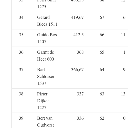
1275
34
Gerard
419,67
67
6
Blees 1511
35
Guido Bos
412,5
66
11
1407
36
Garmt de
368
65
1
Heer 600
37
Bart
366,67
64
9
Schlosser
1537
38
Pieter
337
63
13
Dijker
1227
39
Bert van
336
62
0
Oudvorst