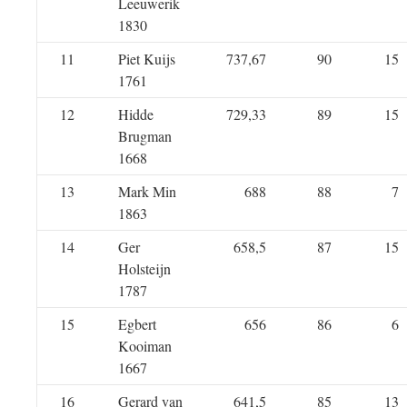
Leeuwerik
1830
11
Piet Kuijs
737,67
90
15
1761
12
Hidde
729,33
89
15
Brugman
1668
13
Mark Min
688
88
7
1863
14
Ger
658,5
87
15
Holsteijn
1787
15
Egbert
656
86
6
Kooiman
1667
16
Gerard van
641,5
85
13