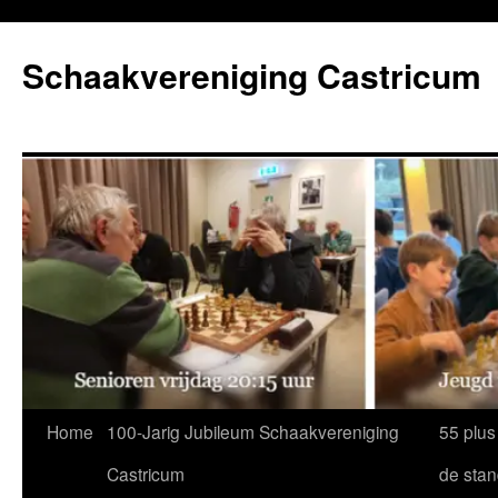
Ga
naar
Schaakvereniging Castricum
de
inhoud
Home
100-Jarig Jubileum Schaakvereniging
55 plus
Castricum
de sta