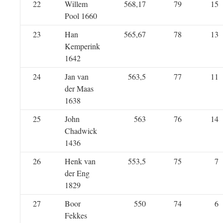
22
Willem
568,17
79
15
Pool 1660
23
Han
565,67
78
13
Kemperink
1642
24
Jan van
563,5
77
11
der Maas
1638
25
John
563
76
14
Chadwick
1436
26
Henk van
553,5
75
7
der Eng
1829
27
Boor
550
74
6
Fekkes