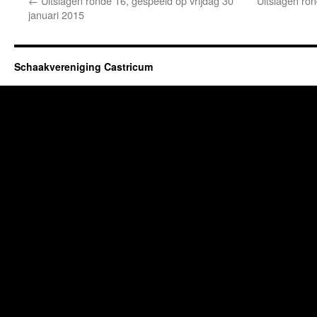
←
Uitslagen ronde 16, gespeeld op vrijdag 30
Uitslagen ron
januari 2015
Schaakvereniging Castricum