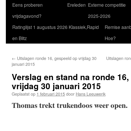
Eens proberen
Ereleden
Externe competitie
vrijdagavond?
2025-2026
Ratinglijst 1 augustus 2026 Klassiek,Rapid
Remise aan
en Blitz
Hoe?
←
Uitslagen ronde 16, gespeeld op vrijdag 30
Uitslagen ron
januari 2015
Verslag en stand na ronde 16,
vrijdag 30 januari 2015
Geplaatst op
1 februari 2015
door
Hans Leeuwerik
Thomas trekt trukendoos weer open.