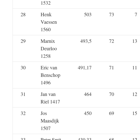
1532
28
Henk
503
73
7
Vaessen
1560
29
Marnix
493,5
72
13
Deurloo
1258
30
Eric van
491,17
71
11
Benschop
1496
31
Jan van
464
70
12
Riel 1417
32
Jos
450
69
15
Maasdijk
1507
33
Peter Smit
430,33
68
12