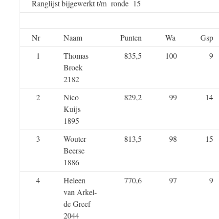
Ranglijst bijgewerkt t/m ronde 15
Nr
Naam
Punten
Wa
Gsp
1
Thomas
835,5
100
9
Broek
2182
2
Nico
829,2
99
14
Kuijs
1895
3
Wouter
813,5
98
15
Beerse
1886
4
Heleen
770,6
97
9
van Arkel-
de Greef
2044