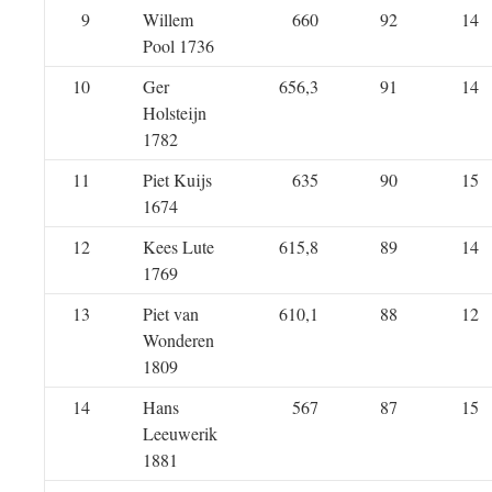
9
Willem
660
92
14
Pool 1736
10
Ger
656,3
91
14
Holsteijn
1782
11
Piet Kuijs
635
90
15
1674
12
Kees Lute
615,8
89
14
1769
13
Piet van
610,1
88
12
Wonderen
1809
14
Hans
567
87
15
Leeuwerik
1881