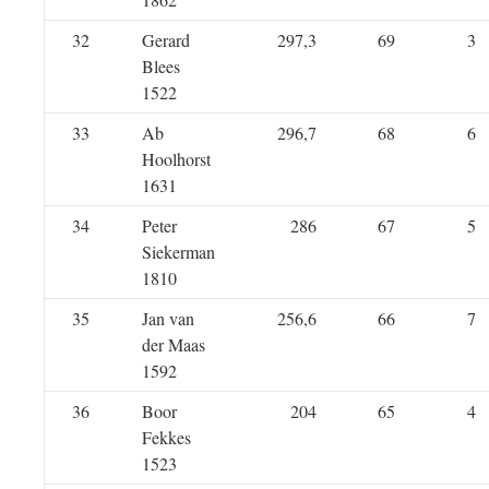
32
Gerard
297,3
69
3
Blees
1522
33
Ab
296,7
68
6
Hoolhorst
1631
34
Peter
286
67
5
Siekerman
1810
35
Jan van
256,6
66
7
der Maas
1592
36
Boor
204
65
4
Fekkes
1523