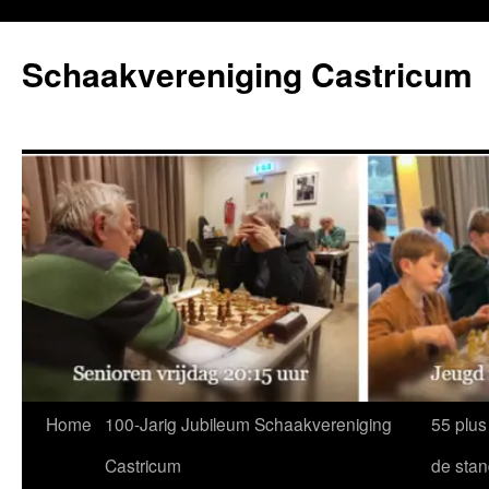
Ga
naar
Schaakvereniging Castricum
de
inhoud
Home
100-Jarig Jubileum Schaakvereniging
55 plus
Castricum
de sta