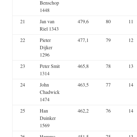
Benschop
1448
21
Jan van
479,6
80
11
Riel 1343
22
Pieter
477,1
79
12
Dijker
1296
23
Peter Smit
465,8
78
13
1314
24
John
463,5
77
14
Chadwick
1474
25
Han
462,2
76
14
Duinker
1569
26
Hemmo
451,5
75
13