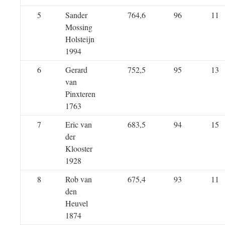
5
Sander
764,6
96
11
Mossing
Holsteijn
1994
6
Gerard
752,5
95
13
van
Pinxteren
1763
7
Eric van
683,5
94
15
der
Klooster
1928
8
Rob van
675,4
93
11
den
Heuvel
1874