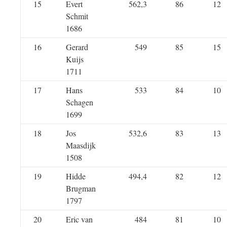
15
Evert
562,3
86
12
Schmit
1686
16
Gerard
549
85
15
Kuijs
1711
17
Hans
533
84
10
Schagen
1699
18
Jos
532,6
83
13
Maasdijk
1508
19
Hidde
494,4
82
12
Brugman
1797
20
Eric van
484
81
10