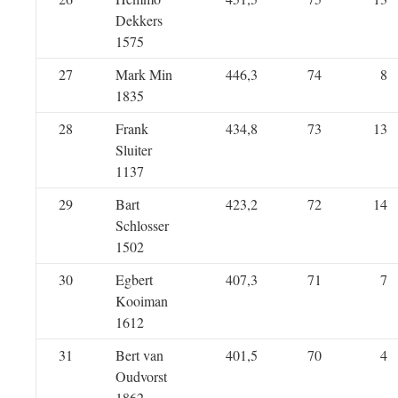
Dekkers
1575
27
Mark Min
446,3
74
8
1835
28
Frank
434,8
73
13
Sluiter
1137
29
Bart
423,2
72
14
Schlosser
1502
30
Egbert
407,3
71
7
Kooiman
1612
31
Bert van
401,5
70
4
Oudvorst
1862