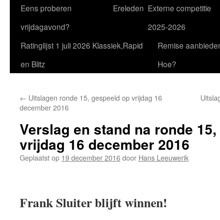
Eens proberen
Ereleden
Externe competitie
vrijdagavond?
2025-2026
Ratinglijst 1 juli 2026 Klassiek,Rapid
Remise aanbiede
en Blitz
Hoe?
←
Uitslagen ronde 15, gespeeld op vrijdag 16
Uitsla
december 2016
Verslag en stand na ronde 15,
vrijdag 16 december 2016
Geplaatst op
19 december 2016
door
Hans Leeuwerik
Frank Sluiter blijft winnen!