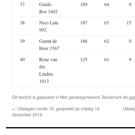
37
Guido
189
64
0
Bos 1402
38
Nico Lute
187
63
15
992
39
Garmt de
186
62
0
Heer 1567
40
Rene van
125
61
9
der
Linden
1013
Dit bericht is geplaatst in Niet gecategoriseerd. Bookmark de
pe
←
Uitslagen ronde 15, gespeeld op vrijdag 16
Uitsla
december 2016