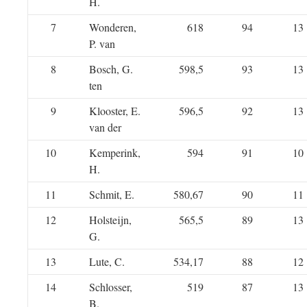
H.
7
Wonderen,
618
94
13
P. van
8
Bosch, G.
598,5
93
13
ten
9
Klooster, E.
596,5
92
13
van der
10
Kemperink,
594
91
10
H.
11
Schmit, E.
580,67
90
11
12
Holsteijn,
565,5
89
13
G.
13
Lute, C.
534,17
88
12
14
Schlosser,
519
87
13
B.