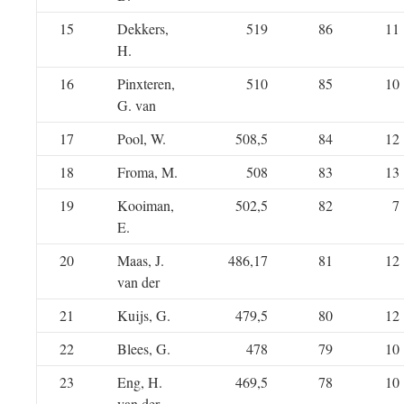
15
Dekkers,
519
86
11
H.
16
Pinxteren,
510
85
10
G. van
17
Pool, W.
508,5
84
12
18
Froma, M.
508
83
13
19
Kooiman,
502,5
82
7
E.
20
Maas, J.
486,17
81
12
van der
21
Kuijs, G.
479,5
80
12
22
Blees, G.
478
79
10
23
Eng, H.
469,5
78
10
van der