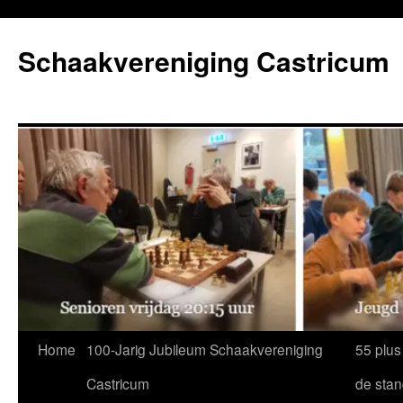
Ga
naar
Schaakvereniging Castricum
de
inhoud
Home
100-Jarig Jubileum Schaakvereniging
55 plus
Castricum
de sta