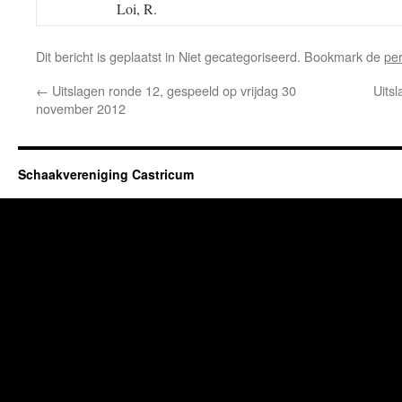
Loi, R.
Dit bericht is geplaatst in Niet gecategoriseerd. Bookmark de
pe
←
Uitslagen ronde 12, gespeeld op vrijdag 30
Uits
november 2012
Schaakvereniging Castricum