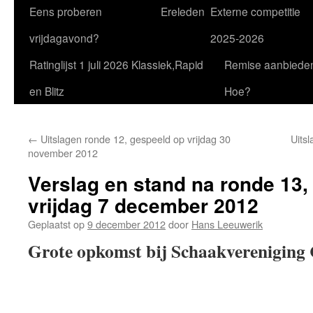
Eens proberen
Ereleden
Externe competitie
vrijdagavond?
2025-2026
Ratinglijst 1 juli 2026 Klassiek,Rapid
Remise aanbiede
en Blitz
Hoe?
←
Uitslagen ronde 12, gespeeld op vrijdag 30
Uits
november 2012
Verslag en stand na ronde 13,
vrijdag 7 december 2012
Geplaatst op
9 december 2012
door
Hans Leeuwerik
Grote opkomst bij Schaakvereniging