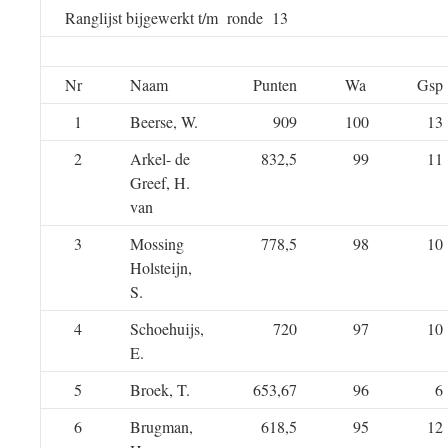
Ranglijst bijgewerkt t/m ronde 13
Nr
Naam
Punten
Wa
Gsp
1
Beerse, W.
909
100
13
2
Arkel- de
832,5
99
11
Greef, H.
van
3
Mossing
778,5
98
10
Holsteijn,
S.
4
Schoehuijs,
720
97
10
E.
5
Broek, T.
653,67
96
6
6
Brugman,
618,5
95
12