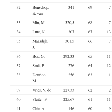
32
Benschop,
341
69
7
E. van
33
Min, M.
320,5
68
7
34
Lute, N.
307
67
13
35
Maasdijk,
301,5
66
7
J.
36
Bos, G.
292,33
65
11
37
Smit, P.
276
64
12
38
Deurloo,
256
63
1
M.
39
Vries, V. de
227,33
62
2
40
Sluiter, F.
225,67
61
11
41
Chin-A-
146
60
9