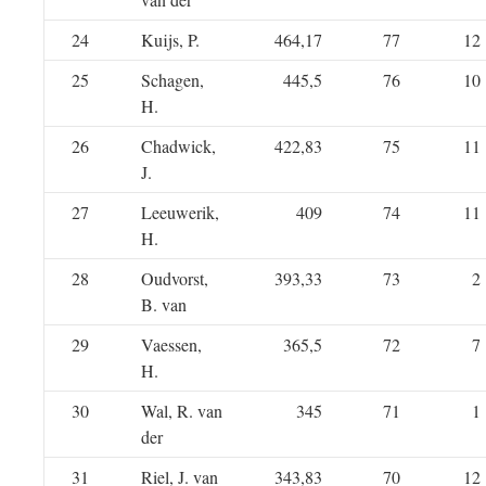
24
Kuijs, P.
464,17
77
12
25
Schagen,
445,5
76
10
H.
26
Chadwick,
422,83
75
11
J.
27
Leeuwerik,
409
74
11
H.
28
Oudvorst,
393,33
73
2
B. van
29
Vaessen,
365,5
72
7
H.
30
Wal, R. van
345
71
1
der
31
Riel, J. van
343,83
70
12