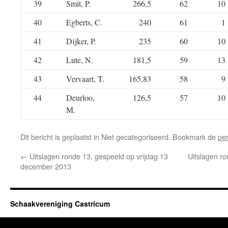
39
Smit, P.
266,5
62
10
40
Egberts, C.
240
61
1
41
Dijker, P.
235
60
10
42
Lute, N.
181,5
59
13
43
Vervaart, T.
165,83
58
9
44
Deurloo,
126,5
57
10
M.
Dit bericht is geplaatst in Niet gecategoriseerd. Bookmark de
pe
←
Uitslagen ronde 13, gespeeld op vrijdag 13
Uitslagen ro
december 2013
Schaakvereniging Castricum