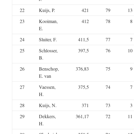
22
Kuijs, P.
421
79
13
23
Kooiman,
412
78
8
E.
24
Sluiter, F.
411,5
77
7
25
Schlosser,
397,5
76
10
B.
26
Benschop,
376,83
75
9
E. van
27
Vaessen,
375,5
74
7
H.
28
Kuijs, N.
371
73
3
29
Dekkers,
361,17
72
11
H.