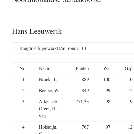
Hans Leeuwerik
Ranglijst bijgewerkt t/m ronde 13
Nr
Naam
Punten
Wa
Gsp
1
Broek, T.
889
100
10
2
Beerse, W.
849
99
12
3
Arkel- de
771,33
98
9
Greef, H.
van
4
Holsteijn,
767
97
12
G.