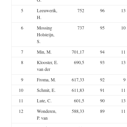
5
Leeuwerik,
752
96
13
H.
6
Mossing
737
95
10
Holsteijn,
S.
7
Min, M.
701,17
94
11
8
Klooster, E.
690,5
93
13
van der
9
Froma, M.
617,33
92
9
10
Schmit, E.
611,83
91
11
11
Lute, C.
601,5
90
13
12
Wonderen,
588,33
89
11
P. van