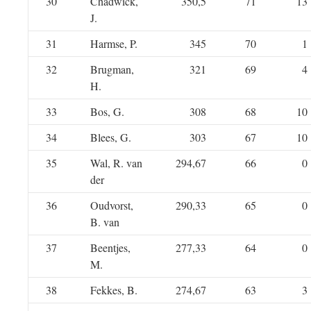
30
Chadwick,
350,5
71
13
J.
31
Harmse, P.
345
70
1
32
Brugman,
321
69
4
H.
33
Bos, G.
308
68
10
34
Blees, G.
303
67
10
35
Wal, R. van
294,67
66
0
der
36
Oudvorst,
290,33
65
0
B. van
37
Beentjes,
277,33
64
0
M.
38
Fekkes, B.
274,67
63
3