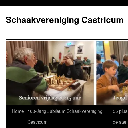
Ga
naar
Schaakvereniging Castricum
de
inhoud
Home
100-Jarig Jubileum Schaakvereniging
55 plus
Castricum
de sta