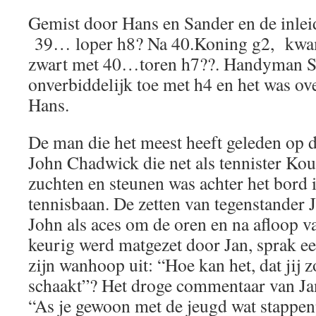
Gemist door Hans en Sander en de inleid
39… loper h8? Na 40.Koning g2, kwam
zwart met 40…toren h7??. Handyman S
onverbiddelijk toe met h4 en het was ove
Hans.
De man die het meest heeft geleden op 
John Chadwick die net als tennister Kou
zuchten en steunen was achter het bord i
tennisbaan. De zetten van tegenstander 
John als aces om de oren en na afloop va
keurig werd matgezet door Jan, sprak ee
zijn wanhoop uit: “Hoe kan het, dat jij z
schaakt”? Het droge commentaar van Ja
“As je gewoon met de jeugd wat stappe