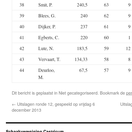
38
Smit, P.
240,5
63
9
39
Blees, G.
240
62
9
40
Dijker, P.
237
61
9
41
Egberts, C.
220
60
1
42
Lute, N.
183,5
59
12
43
Vervaart, T.
134,33
58
8
44
Deurloo,
67,5
57
9
M.
Dit bericht is geplaatst in Niet gecategoriseerd. Bookmark de
pe
←
Uitslagen ronde 12, gespeeld op vrijdag 6
Uitsla
december 2013
Schaakvereniging Castricum