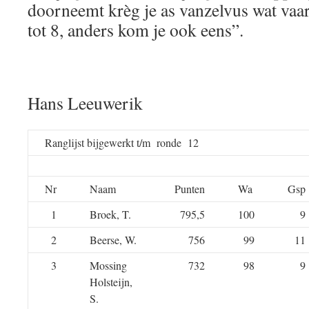
doorneemt krèg je as vanzelvus wat vaa
tot 8, anders kom je ook eens”.
Hans Leeuwerik
Ranglijst bijgewerkt t/m ronde 12
Nr
Naam
Punten
Wa
Gsp
1
Broek, T.
795,5
100
9
2
Beerse, W.
756
99
11
3
Mossing
732
98
9
Holsteijn,
S.