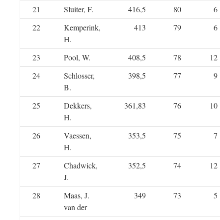
21
Sluiter, F.
416,5
80
6
22
Kemperink,
413
79
6
H.
23
Pool, W.
408,5
78
12
24
Schlosser,
398,5
77
9
B.
25
Dekkers,
361,83
76
10
H.
26
Vaessen,
353,5
75
7
H.
27
Chadwick,
352,5
74
12
J.
28
Maas, J.
349
73
5
van der