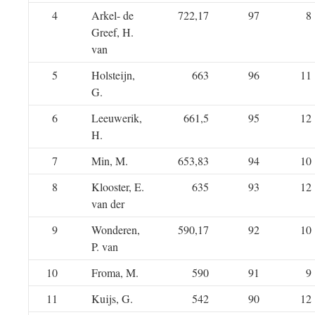
4
Arkel- de
722,17
97
8
Greef, H.
van
5
Holsteijn,
663
96
11
G.
6
Leeuwerik,
661,5
95
12
H.
7
Min, M.
653,83
94
10
8
Klooster, E.
635
93
12
van der
9
Wonderen,
590,17
92
10
P. van
10
Froma, M.
590
91
9
11
Kuijs, G.
542
90
12