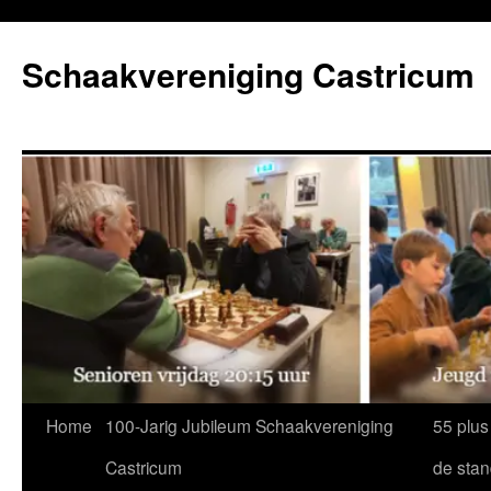
Ga
naar
Schaakvereniging Castricum
de
inhoud
Home
100-Jarig Jubileum Schaakvereniging
55 plus
Castricum
de sta