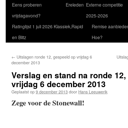
Eens proberen
Ereleden
Externe competitie
vrijdagavond?
2025-2026
Ratinglijst 1 juli 2026 Klassiek,Rapid
Remise aanbiede
en Blitz
Hoe?
←
Uitslagen ronde 12, gespeeld op vrijdag 6
Uitsla
december 2013
Verslag en stand na ronde 12,
vrijdag 6 december 2013
Geplaatst op
9 december 2013
door
Hans Leeuwerik
Zege voor de Stonewall!