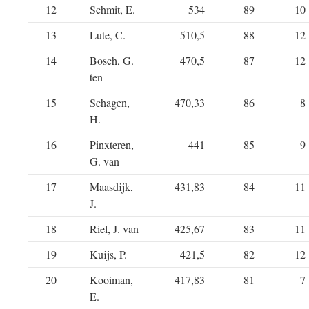
12
Schmit, E.
534
89
10
13
Lute, C.
510,5
88
12
14
Bosch, G.
470,5
87
12
ten
15
Schagen,
470,33
86
8
H.
16
Pinxteren,
441
85
9
G. van
17
Maasdijk,
431,83
84
11
J.
18
Riel, J. van
425,67
83
11
19
Kuijs, P.
421,5
82
12
20
Kooiman,
417,83
81
7
E.