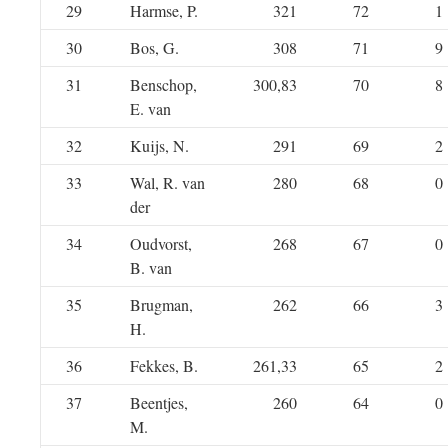
29
Harmse, P.
321
72
1
30
Bos, G.
308
71
9
31
Benschop,
300,83
70
8
E. van
32
Kuijs, N.
291
69
2
33
Wal, R. van
280
68
0
der
34
Oudvorst,
268
67
0
B. van
35
Brugman,
262
66
3
H.
36
Fekkes, B.
261,33
65
2
37
Beentjes,
260
64
0
M.