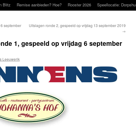
n Blitz
Remise aanbieden? Hoe?
Rooster 2026
Speellocatie: Dorpshu
g 6 september
Uitslagen ronde 2, gespeeld op vrijdag 13 september 2019
→
onde 1, gespeeld op vrijdag 6 september
s Leeuwerik