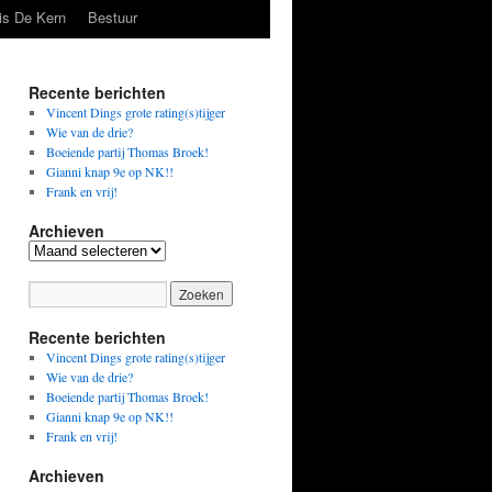
is De Kern
Bestuur
Recente berichten
Vincent Dings grote rating(s)tijger
Wie van de drie?
Boeiende partij Thomas Broek!
Gianni knap 9e op NK!!
Frank en vrij!
Archieven
Archieven
Recente berichten
Vincent Dings grote rating(s)tijger
Wie van de drie?
Boeiende partij Thomas Broek!
Gianni knap 9e op NK!!
Frank en vrij!
Archieven