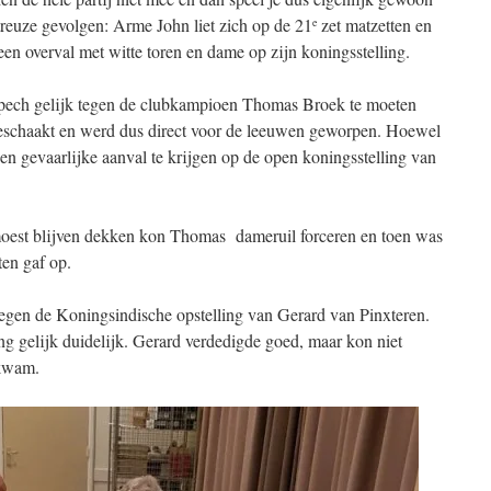
treuze gevolgen: Arme John liet zich op de 21
zet matzetten en
e
n overval met witte toren en dame op zijn koningsstelling.
pech gelijk tegen de clubkampioen Thomas Broek te moeten
 geschaakt en werd dus direct voor de leeuwen geworpen. Hoewel
een gevaarlijke aanval te krijgen op de open koningsstelling van
moest blijven dekken kon Thomas dameruil forceren en toen was
ten gaf op.
 tegen de Koningsindische opstelling van Gerard van Pinxteren.
g gelijk duidelijk. Gerard verdedigde goed, maar kon niet
rkwam.