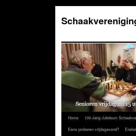
Ga
naar
Schaakverenigin
de
inhoud
Home
100-Jarig Jubileum Schaakve
Eens proberen vrijdagavond?
Erele