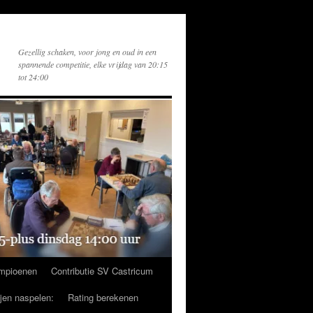
Gezellig schaken, voor jong en oud in een
spannende competitie, elke vrijdag van 20:15
tot 24:00
mpioenen
Contributie SV Castricum
ijen naspelen:
Rating berekenen