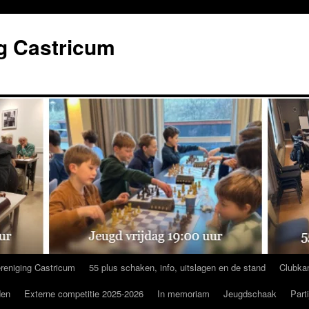
g Castricum
reniging Castricum
55 plus schaken, info, uitslagen en de stand
Clubka
den
Externe competitie 2025-2026
In memoriam
Jeugdschaak
Part