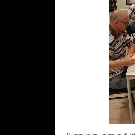
De arme houten stumpers op c8 dede