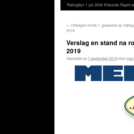
Ratinglijst 1 juli 2026 Klassiek,Rapid e
←
Uitslagen ronde 1, gespeeld op vrijda
2019
Verslag en stand na r
2019
Geplaatst op
7 september 2019
door
Han