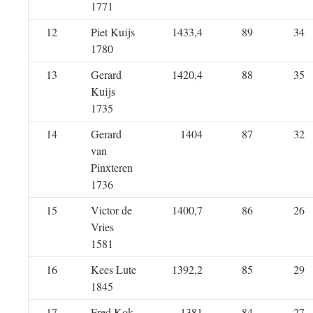
1771
12
Piet Kuijs
1433,4
89
34
1780
13
Gerard
1420,4
88
35
Kuijs
1735
14
Gerard
1404
87
32
van
Pinxteren
1736
15
Victor de
1400,7
86
26
Vries
1581
16
Kees Lute
1392,2
85
29
1845
17
Fred Kok
1381
84
27