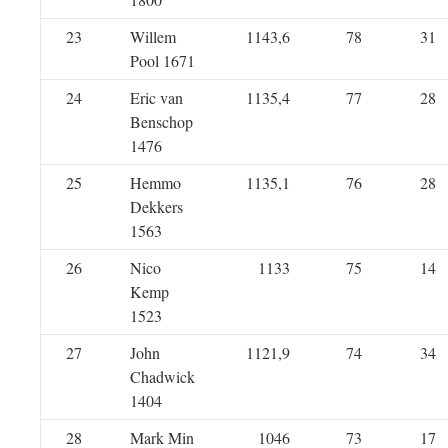
23
Willem
1143,6
78
31
Pool 1671
24
Eric van
1135,4
77
28
Benschop
1476
25
Hemmo
1135,1
76
28
Dekkers
1563
26
Nico
1133
75
14
Kemp
1523
27
John
1121,9
74
34
Chadwick
1404
28
Mark Min
1046
73
17