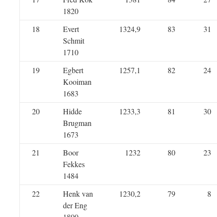
1820
18
Evert
1324,9
83
31
Schmit
1710
19
Egbert
1257,1
82
24
Kooiman
1683
20
Hidde
1233,3
81
30
Brugman
1673
21
Boor
1232
80
23
Fekkes
1484
22
Henk van
1230,2
79
8
der Eng
1800