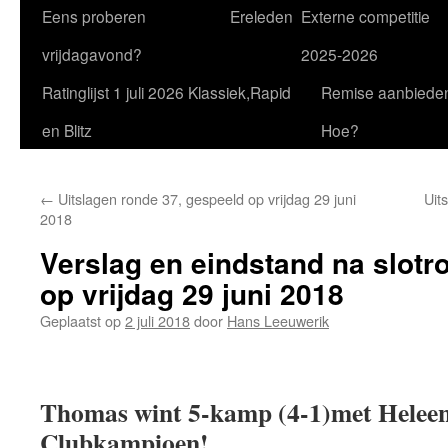
Eens proberen
Ereleden
Externe competitie
vrijdagavond?
2025-2026
Ratinglijst 1 juli 2026 Klassiek,Rapid
Remise aanbiede
en Blitz
Hoe?
←
Uitslagen ronde 37, gespeeld op vrijdag 29 juni
Uit
2018
Verslag en eindstand na slotr
op vrijdag 29 juni 2018
Geplaatst op
2 juli 2018
door
Hans Leeuwerik
Thomas wint 5-kamp (4-1)met Heleen 
Clubkampioen!