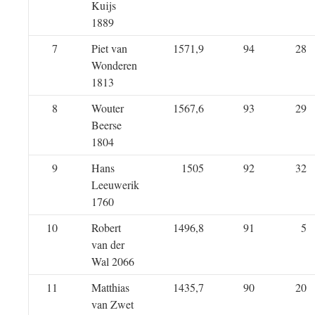
Kuijs
1889
7
Piet van
1571,9
94
28
Wonderen
1813
8
Wouter
1567,6
93
29
Beerse
1804
9
Hans
1505
92
32
Leeuwerik
1760
10
Robert
1496,8
91
5
van der
Wal 2066
11
Matthias
1435,7
90
20
van Zwet