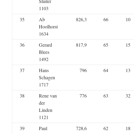
Sluiter
1103
35
Ab
826,3
66
10
Hoolhorst
1634
36
Gerard
817,9
65
15
Blees
1492
37
Hans
796
64
13
Schagen
1717
38
Rene van
776
63
32
der
Linden
1121
39
Paul
728,6
62
18