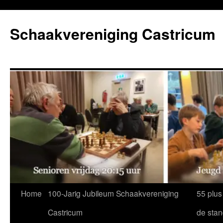
Ga
naar
Schaakvereniging Castricum
de
inhoud
Home
100-Jarig Jubileum Schaakvereniging
55 plus
Castricum
de sta