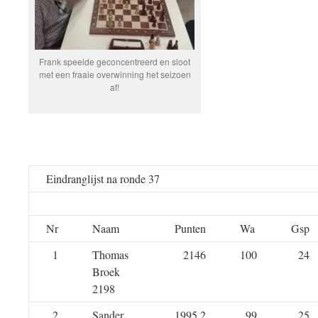
Frank speelde geconcentreerd en sloot
met een fraaie overwinning het seizoen
af!
Eindranglijst na ronde 37
Nr
Naam
Punten
Wa
Gsp
1
Thomas
2146
100
24
Broek
2198
2
Sander
1995,2
99
25