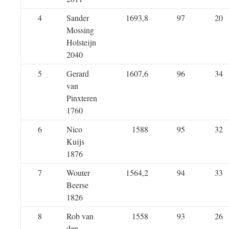
4
Sander
1693,8
97
20
Mossing
Holsteijn
2040
5
Gerard
1607,6
96
34
van
Pinxteren
1760
6
Nico
1588
95
32
Kuijs
1876
7
Wouter
1564,2
94
33
Beerse
1826
8
Rob van
1558
93
26
den