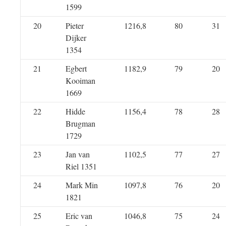
1599
20
Pieter
1216,8
80
31
Dijker
1354
21
Egbert
1182,9
79
20
Kooiman
1669
22
Hidde
1156,4
78
28
Brugman
1729
23
Jan van
1102,5
77
27
Riel 1351
24
Mark Min
1097,8
76
20
1821
25
Eric van
1046,8
75
24