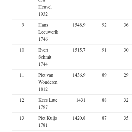
Heuvel
1932
9
Hans
1548,9
92
36
Leeuwerik
1746
10
Evert
1515,7
91
30
Schmit
1744
11
Piet van
1436,9
89
29
Wonderen
1812
12
Kees Lute
1431
88
32
1797
13
Piet Kuijs
1420,8
87
35
1781