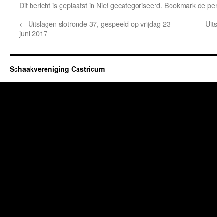
Dit bericht is geplaatst in Niet gecategoriseerd. Bookmark de
pe
←
Uitslagen slotronde 37, gespeeld op vrijdag 23
Uit
juni 2017
Schaakvereniging Castricum