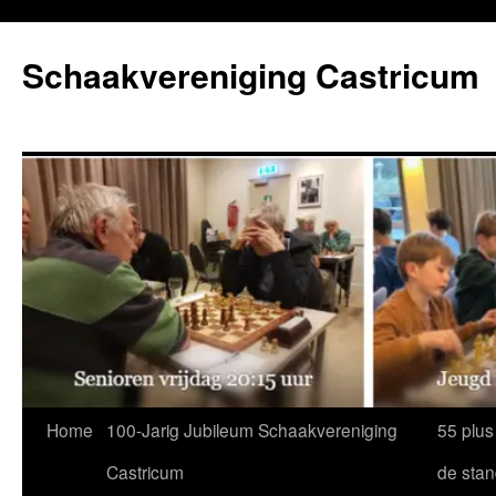
Ga
naar
Schaakvereniging Castricum
de
inhoud
Home
100-Jarig Jubileum Schaakvereniging
55 plus
Castricum
de sta