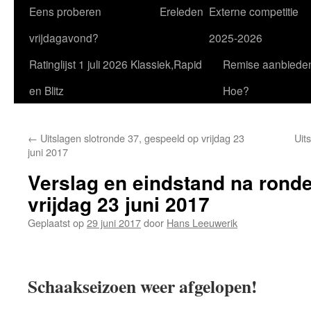
Eens proberen
Ereleden
Externe competitie
vrijdagavond?
2025-2026
Ratinglijst 1 juli 2026 Klassiek,Rapid
Remise aanbiede
en Blitz
Hoe?
←
Uitslagen slotronde 37, gespeeld op vrijdag 23
Uit
juni 2017
Verslag en eindstand na ronde
vrijdag 23 juni 2017
Geplaatst op
29 juni 2017
door
Hans Leeuwerik
Schaakseizoen weer afgelopen!