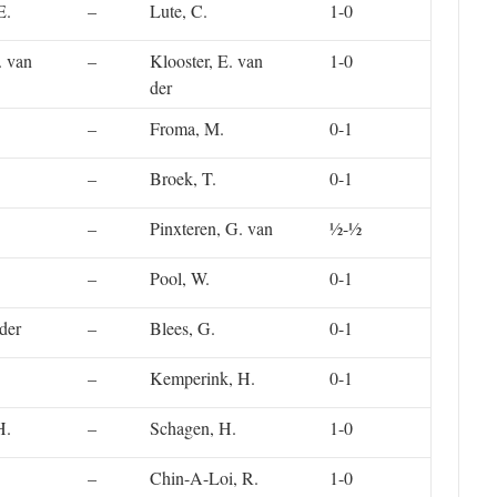
E.
–
Lute, C.
1-0
. van
–
Klooster, E. van
1-0
der
–
Froma, M.
0-1
–
Broek, T.
0-1
–
Pinxteren, G. van
½-½
–
Pool, W.
0-1
der
–
Blees, G.
0-1
–
Kemperink, H.
0-1
H.
–
Schagen, H.
1-0
–
Chin-A-Loi, R.
1-0