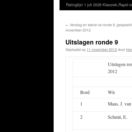
Ratinglijst 1 juli 2026 Klassiek,Rapid e
←
Verslag en stand na ronde 9, gespeeld 
november 2012
Uitslagen ronde 9
Geplaatst op
11 november 2012
door
Han
Uitslagen ro
2012
Bord
Wit
1
Maas, J. van
2
Schmit, E.