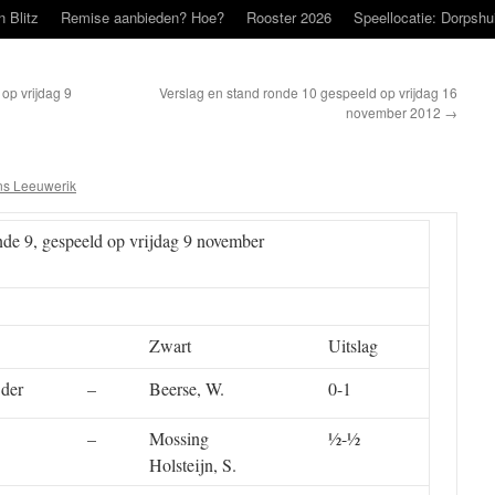
n Blitz
Remise aanbieden? Hoe?
Rooster 2026
Speellocatie: Dorpshu
op vrijdag 9
Verslag en stand ronde 10 gespeeld op vrijdag 16
november 2012
→
s Leeuwerik
nde 9, gespeeld op vrijdag 9 november
Zwart
Uitslag
 der
–
Beerse, W.
0-1
–
Mossing
½-½
Holsteijn, S.