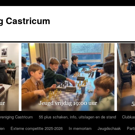
g Castricum
reniging Castricum
55 plus schaken, info, uitslagen en de stand
Clubka
den
Externe competitie 2025-2026
In memoriam
Jeugdschaak
Part