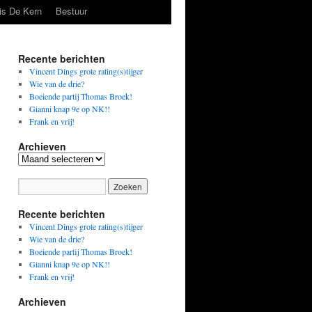
is De Kern
Bestuur
Recente berichten
Vincent Dings grote rating(s)tijger
Wie van de drie?
Boeiende partij Thomas Broek!
Gianni knap 9e op NK!!
Frank en vrij!
Archieven
Archieven
Recente berichten
Vincent Dings grote rating(s)tijger
Wie van de drie?
Boeiende partij Thomas Broek!
Gianni knap 9e op NK!!
Frank en vrij!
Archieven