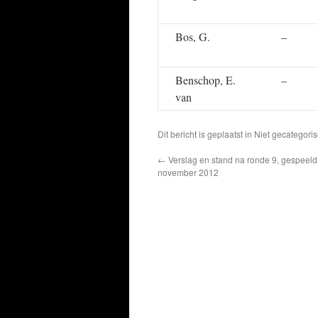
Bos, G.
–
Benschop, E.
–
van
Dit bericht is geplaatst in Niet gecatego
←
Verslag en stand na ronde 9, gespeeld 
november 2012