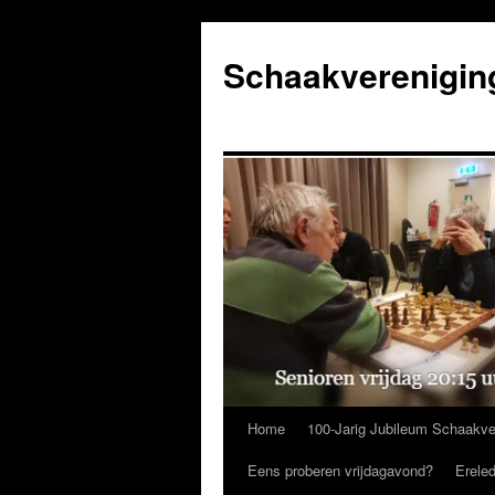
Ga
naar
Schaakverenigin
de
inhoud
Home
100-Jarig Jubileum Schaakve
Eens proberen vrijdagavond?
Erele