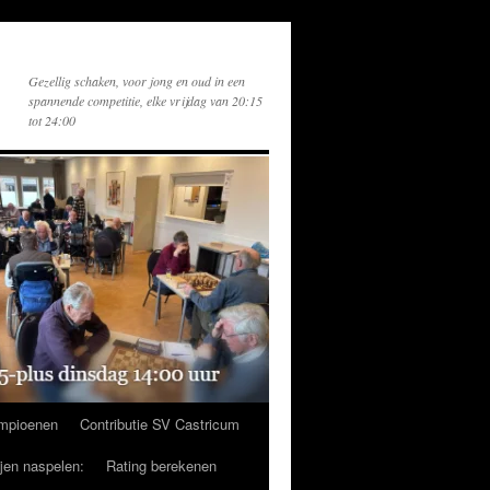
Gezellig schaken, voor jong en oud in een
spannende competitie, elke vrijdag van 20:15
tot 24:00
mpioenen
Contributie SV Castricum
ijen naspelen:
Rating berekenen