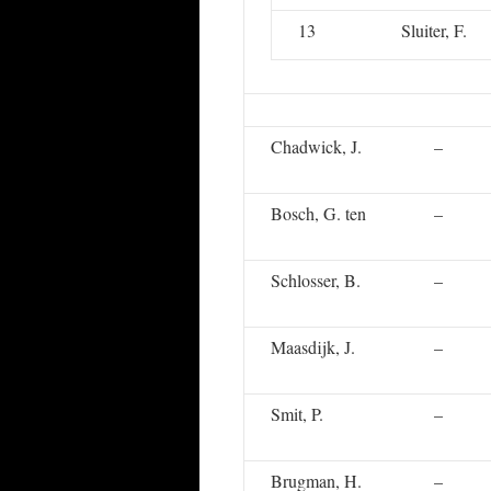
13
Sluiter, F.
Chadwick, J.
–
Bosch, G. ten
–
Schlosser, B.
–
Maasdijk, J.
–
Smit, P.
–
Brugman, H.
–