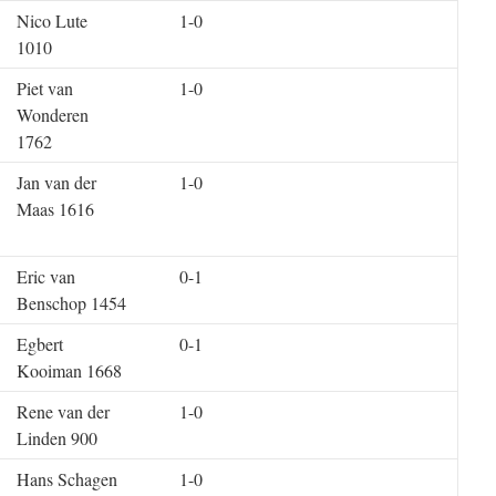
Nico Lute
1-0
1010
Piet van
1-0
Wonderen
1762
Jan van der
1-0
Maas 1616
Eric van
0-1
Benschop 1454
Egbert
0-1
Kooiman 1668
Rene van der
1-0
Linden 900
Hans Schagen
1-0