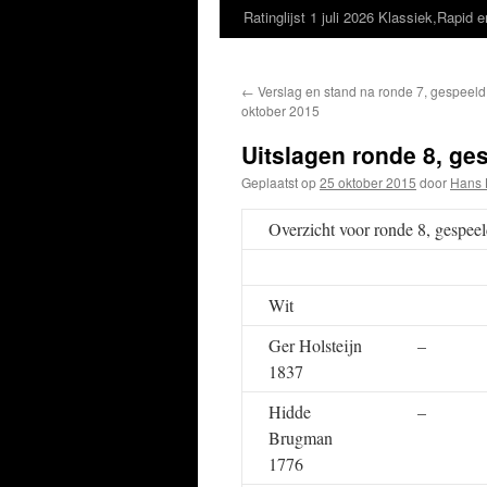
Ratinglijst 1 juli 2026 Klassiek,Rapid e
←
Verslag en stand na ronde 7, gespeeld 
oktober 2015
Uitslagen ronde 8, ge
Geplaatst op
25 oktober 2015
door
Hans 
Overzicht voor ronde 8, gespee
Wit
Ger Holsteijn
–
1837
Hidde
–
Brugman
1776