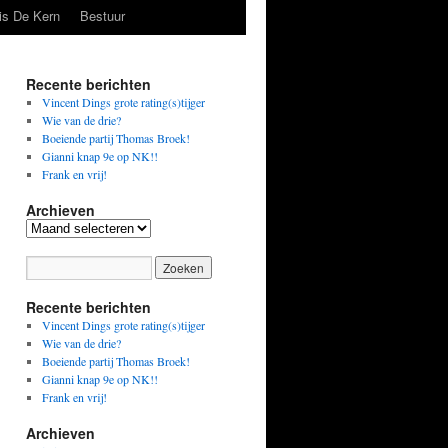
is De Kern
Bestuur
Recente berichten
Vincent Dings grote rating(s)tijger
Wie van de drie?
Boeiende partij Thomas Broek!
Gianni knap 9e op NK!!
Frank en vrij!
Archieven
Archieven
Recente berichten
Vincent Dings grote rating(s)tijger
Wie van de drie?
Boeiende partij Thomas Broek!
Gianni knap 9e op NK!!
Frank en vrij!
Archieven