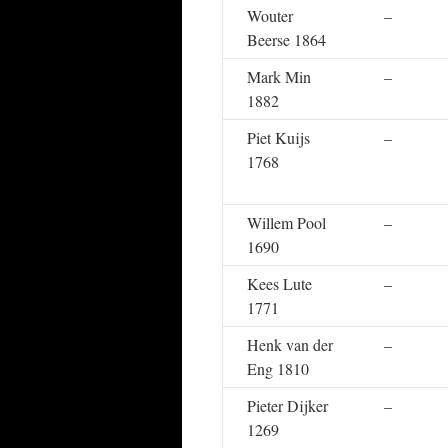
Wouter
–
Beerse 1864
Mark Min
–
1882
Piet Kuijs
–
1768
Willem Pool
–
1690
Kees Lute
–
1771
Henk van der
–
Eng 1810
Pieter Dijker
–
1269