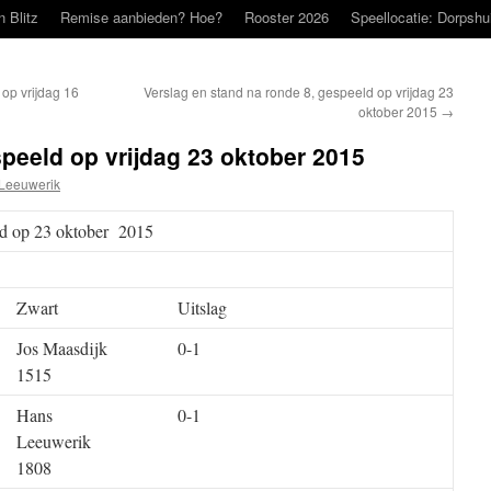
n Blitz
Remise aanbieden? Hoe?
Rooster 2026
Speellocatie: Dorpshu
op vrijdag 16
Verslag en stand na ronde 8, gespeeld op vrijdag 23
oktober 2015
→
speeld op vrijdag 23 oktober 2015
Leeuwerik
ld op 23 oktober 2015
Zwart
Uitslag
Jos Maasdijk
0-1
1515
Hans
0-1
Leeuwerik
1808