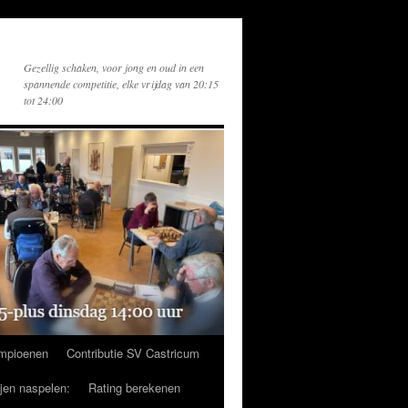
Gezellig schaken, voor jong en oud in een
spannende competitie, elke vrijdag van 20:15
tot 24:00
mpioenen
Contributie SV Castricum
ijen naspelen:
Rating berekenen