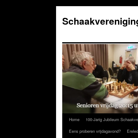
Ga
naar
Schaakverenigin
de
inhoud
Home
100-Jarig Jubileum Schaakve
Eens proberen vrijdagavond?
Erele