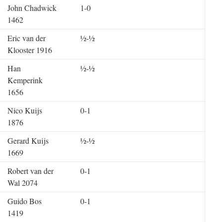
John Chadwick
1-0
1462
Eric van der
½-½
Klooster 1916
Han
½-½
Kemperink
1656
Nico Kuijs
0-1
1876
Gerard Kuijs
½-½
1669
Robert van der
0-1
Wal 2074
Guido Bos
0-1
1419