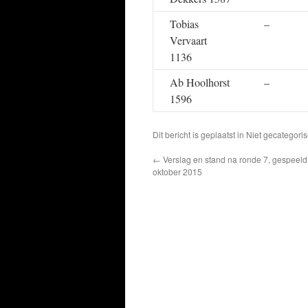
Tobias
–
Vervaart
1136
Ab Hoolhorst
–
1596
Dit bericht is geplaatst in Niet gecatego
←
Verslag en stand na ronde 7, gespeeld 
oktober 2015