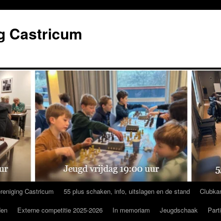
g Castricum
reniging Castricum
55 plus schaken, info, uitslagen en de stand
Clubka
den
Externe competitie 2025-2026
In memoriam
Jeugdschaak
Part