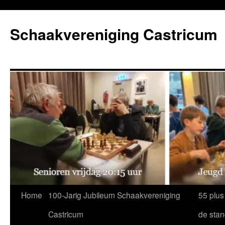
Ga
naar
Schaakvereniging Castricum
de
inhoud
Home
100-Jarig Jubileum Schaakvereniging
55 plus
Castricum
de sta