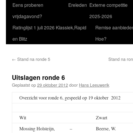
Eens proberen
Ereleden
Externe competitie
vrijdagavond?
2025-2026
Ratinglijst 1 juli 2026 Klassiek,Rapid
Remise aanbiede
en Blitz
Hoe?
←
Stand na ronde 5
Stand na ron
Uitslagen ronde 6
Geplaatst op
29 oktober 2012
door
Hans Leeuwerik
Overzicht voor ronde 6, gespeeld op 19 oktober 2012
Wit
Zwart
Mossing Holsteijn,
–
Beerse, W.