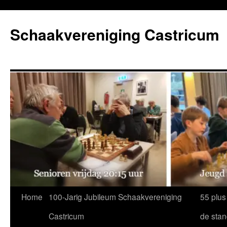
Ga
naar
Schaakvereniging Castricum
de
inhoud
Home
100-Jarig Jubileum Schaakvereniging
55 plus
Castricum
de sta