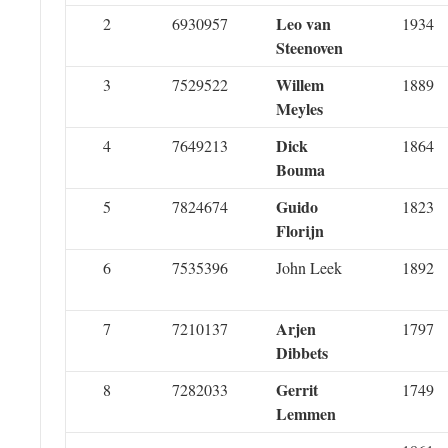
Leo van
2
6930957
1934
Steenoven
Willem
3
7529522
1889
Meyles
Dick
4
7649213
1864
Bouma
Guido
5
7824674
1823
Florijn
6
7535396
John Leek
1892
Arjen
7
7210137
1797
Dibbets
Gerrit
8
7282033
1749
Lemmen