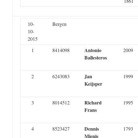
1861
10-
Bergen
10-
2015
Antonio
1
8414098
2009
Ballesteros
Jan
2
6243083
1999
Keijsper
Richard
3
8014512
1995
Frans
Dennis
4
8523427
1793
Mienis