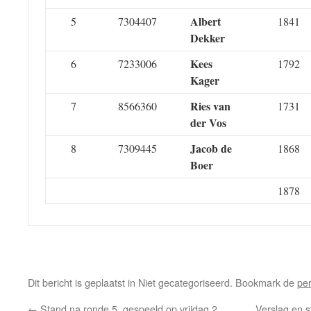
Albert
5
7304407
1841
Dekker
Kees
6
7233006
1792
Kager
Ries van
7
8566360
1731
der Vos
Jacob de
8
7309445
1868
Boer
1878
Dit bericht is geplaatst in Niet gecategoriseerd. Bookmark de
pe
←
Stand na ronde 5, gespeeld op vrijdag 2
Verslag en s