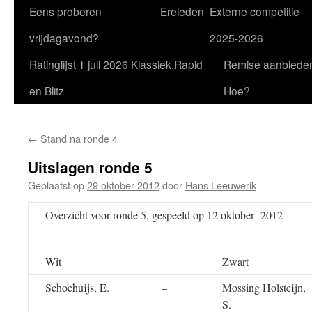
Eens proberen
Ereleden
Externe competitie
vrijdagavond?
2025-2026
Ratinglijst 1 juli 2026 Klassiek,Rapid
Remise aanbiede
en Blitz
Hoe?
←
Stand na ronde 4
Uitslagen ronde 5
Geplaatst op
29 oktober 2012
door
Hans Leeuwerik
Overzicht voor ronde 5, gespeeld op 12 oktober 2012
Wit
Zwart
Schoehuijs, E.
–
Mossing Holsteijn,
S.