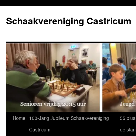
Ga
naar
Schaakvereniging Castricum
de
inhoud
Home
100-Jarig Jubileum Schaakvereniging
55 plus
Castricum
de sta