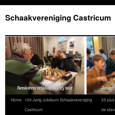
Ga
naar
Schaakvereniging Castricum
de
inhoud
Home
100-Jarig Jubileum Schaakvereniging
55 plus
Castricum
de sta