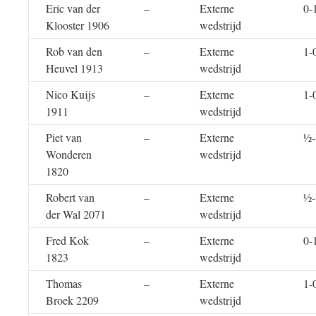
Eric van der
–
Externe
0-
Klooster 1906
wedstrijd
Rob van den
–
Externe
1-
Heuvel 1913
wedstrijd
Nico Kuijs
–
Externe
1-
1911
wedstrijd
Piet van
–
Externe
½
Wonderen
wedstrijd
1820
Robert van
–
Externe
½
der Wal 2071
wedstrijd
Fred Kok
–
Externe
0-
1823
wedstrijd
Thomas
–
Externe
1-
Broek 2209
wedstrijd