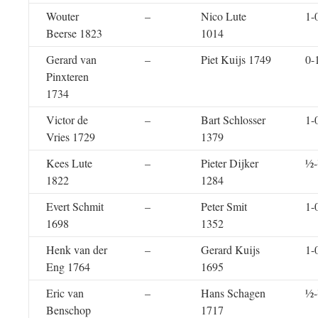
Wouter
–
Nico Lute
1-
Beerse 1823
1014
Gerard van
–
Piet Kuijs 1749
0-
Pinxteren
1734
Victor de
–
Bart Schlosser
1-
Vries 1729
1379
Kees Lute
–
Pieter Dijker
½
1822
1284
Evert Schmit
–
Peter Smit
1-
1698
1352
Henk van der
–
Gerard Kuijs
1-
Eng 1764
1695
Eric van
–
Hans Schagen
½
Benschop
1717