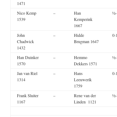
1471
Nico Kemp
–
Han
½
1539
Kemperink
1667
John
–
Hidde
0-
Chadwick
Brugman 1647
1432
Han Duinker
–
Hemmo
½
1570
Dekkers 1571
Jan van Riel
–
Hans
0-
1314
Leeuwerik
1759
Frank Sluiter
–
Rene van der
½
1167
Linden 1121