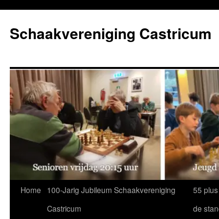
Ga
naar
Schaakvereniging Castricum
de
inhoud
Home
100-Jarig Jubileum Schaakvereniging
55 plus
Castricum
de sta