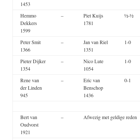
1453
Hemmo
–
Piet Kuijs
½-½
Dekkers
1781
1599
Peter Smit
–
Jan van Riel
1-0
1366
1351
Pieter Dijker
–
Nico Lute
1-0
1354
1054
Rene van
–
Eric van
0-1
der Linden
Benschop
945
1436
Bert van
–
Afwezig met geldige reden
Oudvorst
1921