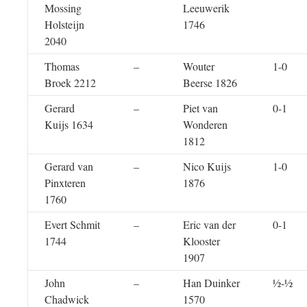
Mossing
Leeuwerik
Holsteijn
1746
2040
Thomas
–
Wouter
1-0
Broek 2212
Beerse 1826
Gerard
–
Piet van
0-1
Kuijs 1634
Wonderen
1812
Gerard van
–
Nico Kuijs
1-0
Pinxteren
1876
1760
Evert Schmit
–
Eric van der
0-1
1744
Klooster
1907
John
–
Han Duinker
½-½
Chadwick
1570