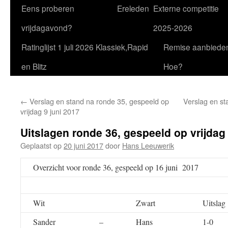
Eens proberen
Ereleden
Externe competitie
vrijdagavond?
2025-2026
Ratinglijst 1 juli 2026 Klassiek,Rapid
Remise aanbiede
en Blitz
Hoe?
←
Verslag en stand na ronde 35, gespeeld op
Verslag en st
vrijdag 9 juni 2017
Uitslagen ronde 36, gespeeld op vrijdag
Geplaatst op
20 juni 2017
door
Hans Leeuwerik
Overzicht voor ronde 36, gespeeld op 16 juni 2017
Wit
Zwart
Uitslag
Sander
–
Hans
1-0