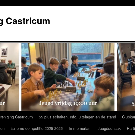
g Castricum
reniging Castricum
55 plus schaken, info, uitslagen en de stand
Clubka
den
Externe competitie 2025-2026
In memoriam
Jeugdschaak
Part