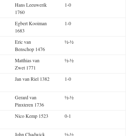
Hans Leeuwerik
1-0
1760
Egbert Kooiman
1-0
1683
Eric van
½-½
Benschop 1476
Matthias van
½-½
Zwet 1771
Jan van Riel 1382
1-0
Gerard van
½-½
Pinxteren 1736
Nico Kemp 1523
0-1
John Chadwick
½-½