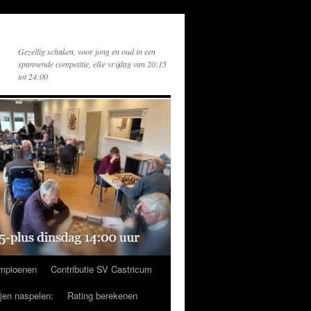
Gezellig schaken, voor jong en oud in een
spannende competitie, elke vrijdag van 20:15
tot 24:00
mpioenen
Contributie SV Castricum
ijen naspelen:
Rating berekenen