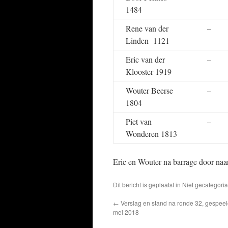
1484
Rene van der
–
Linden 1121
Eric van der
–
Klooster 1919
Wouter Beerse
–
1804
Piet van
–
Wonderen 1813
Eric en Wouter na barrage door naar 
Dit bericht is geplaatst in Niet gecatego
←
Verslag en stand na ronde 32, gespeel
mei 2018