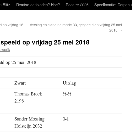
n Blitz
Remise aanbieden? Hoe?
Rooster 2026
Speellocatie: Dorpshu
d op vrijdag 18
Verslag en stand na ronde 33, gespeeld op vrijdag 25 mei
2018
→
espeeld op vrijdag 25 mei 2018
uwerik
eeld op 25 mei 2018
Zwart
Uitslag
Thomas Broek
½-½
2198
Sander Mossing
0-1
Holsteijn 2032