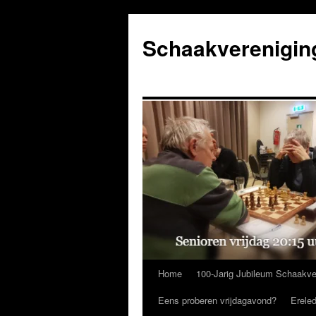
Ga
naar
Schaakverenigin
de
inhoud
Home
100-Jarig Jubileum Schaakve
Eens proberen vrijdagavond?
Erele