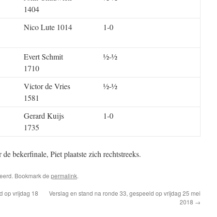
1404
Nico Lute 1014
1-0
Evert Schmit
½-½
1710
Victor de Vries
½-½
1581
Gerard Kuijs
1-0
1735
de bekerfinale, Piet plaatste zich rechtstreeks.
riseerd. Bookmark de
permalink
.
d op vrijdag 18
Verslag en stand na ronde 33, gespeeld op vrijdag 25 mei
2018
→