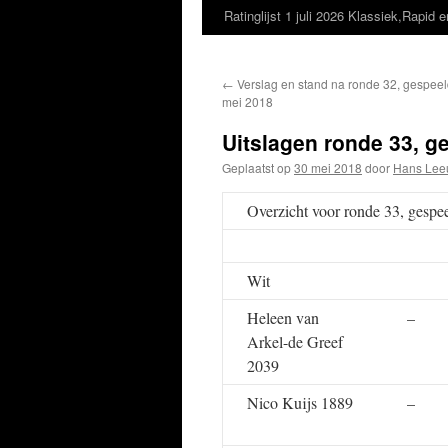
Ratinglijst 1 juli 2026 Klassiek,Rapid e
←
Verslag en stand na ronde 32, gespeel
mei 2018
Uitslagen ronde 33, g
Geplaatst op
30 mei 2018
door
Hans Lee
Overzicht voor ronde 33, gesp
Wit
Heleen van
–
Arkel-de Greef
2039
Nico Kuijs 1889
–