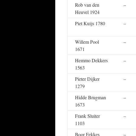
Rob van den
–
Heuvel 1924
Piet Kuijs 1780
–
Willem Pool
–
1671
Hemmo Dekkers
–
1563
Pieter Dijker
–
1279
Hidde Brugman
–
1673
Frank Sluiter
–
1103
Boor Fekkes
–