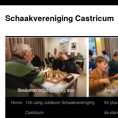
Ga
naar
Schaakvereniging Castricum
de
inhoud
Home
100-Jarig Jubileum Schaakvereniging
55 plus
Castricum
de sta