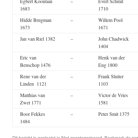
Egbert Kooiman
–
Evert Schmit
1683
1710
Hidde Brugman
–
Willem Pool
1673
1671
Jan van Riel 1382
–
John Chadwick
1404
Eric van
–
Henk van der
Benschop 1476
Eng 1800
Rene van der
–
Frank Sluiter
Linden 1121
1103
Matthias van
–
Victor de Vries
Zwet 1771
1581
Boor Fekkes
–
Peter Smit 1375
1484
Dit bericht is geplaatst in Niet gecategoriseerd. Bookmark de
pe