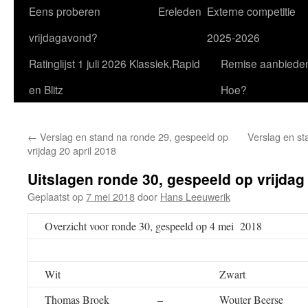
Eens proberen
Ereleden
Externe competitie
vrijdagavond?
2025-2026
Ratinglijst 1 juli 2026 Klassiek,Rapid
Remise aanbiede
en Blitz
Hoe?
←
Verslag en stand na ronde 29, gespeeld op
Verslag en st
vrijdag 20 april 2018
Uitslagen ronde 30, gespeeld op vrijdag
Geplaatst op
7 mei 2018
door
Hans Leeuwerik
Overzicht voor ronde 30, gespeeld op 4 mei 2018
Wit
Zwart
Thomas Broek
–
Wouter Beerse